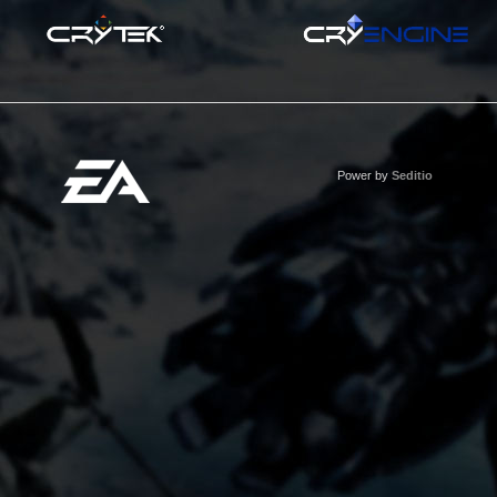
Power by
Seditio