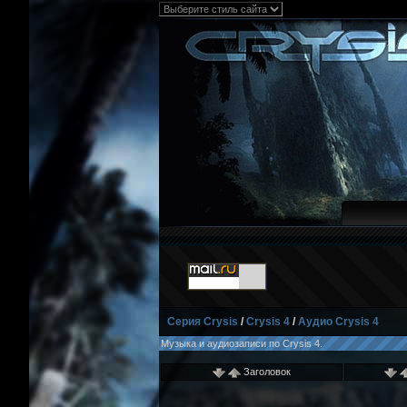
Серия Crysis
/
Crysis 4
/
Аудио Crysis 4
Музыка и аудиозаписи по Crysis 4.
Заголовок