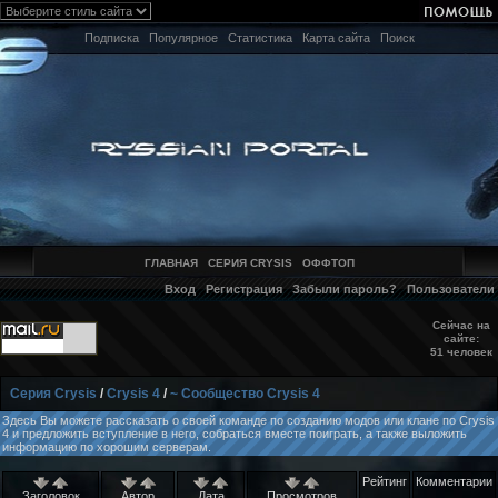
Подписка
Популярное
Статистика
Карта сайта
Поиск
ГЛАВНАЯ
СЕРИЯ CRYSIS
ОФФТОП
Вход
Регистрация
Забыли пароль?
Пользователи
Сейчас на
сайте:
51 человек
Серия Crysis
/
Crysis 4
/
~ Сообщество Crysis 4
Здесь Вы можете рассказать о своей команде по созданию модов или клане по Crysis
4 и предложить вступление в него, собраться вместе поиграть, а также выложить
информацию по хорошим серверам.
Рейтинг
Комментарии
Заголовок
Автор
Дата
Просмотров