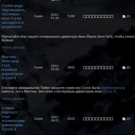
Crytek рада
подтвердить,
что новая
2022-
Crytek
5169
(0)
игра Crysis
01-26
находится в
разработке
Прочитайте блог нашего генерального директора Авни Йерли (Avni Yerli), чтобы узнать
больше
Читать дальше...
Маттиас
Энгстрём
стал
2022-
Crytek
3692
(0)
игровым
05-03
директором
Crysis 4
3-го мая в официальном Twitter-аккаунте серии игр Crysis была
опубликована
новость, что к Маттиас Энгстрём стал игровым директором игры
Crysis 4
:
Читать дальше...
Стивен
Норткотт
стал
2022-
Crytek
4010
(0)
техническим
09-21
директором
Crysis 4