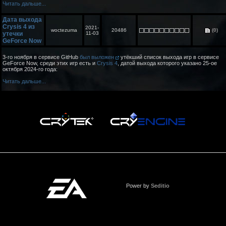
Читать дальше...
Дата выхода
Crysis 4 из
2021-
woctezuma
20486
(0)
утечки
11-03
GeForce Now
3-го ноября в сервисе GitHub
был выложен
утёкший список выхода игр в сервисе
GeForce Now, среди этих игр есть и
Crysis 4
, датой выхода которого указано 25-ое
октября 2024-го года:
Читать дальше...
Power by
Seditio