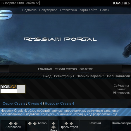
Подписка
Популярное
Статистика
Карта сайта
Поиск
ГЛАВНАЯ
СЕРИЯ CRYSIS
ОФФТОП
Вход
Регистрация
Забыли пароль?
Пользователи
Сейчас на
сайте:
98 человек
Серия Crysis
/
Crysis 4
/
Новости Crysis 4
Новости Crysis 4: обзор событий, анонсы, пресс-релизы, различные заявления
разработчиков и издателя, конкурсы, значимые награды, ход разработки и т.д.
Автор
Рейтинг
Комментари
Заголовок
Просмотров
Дата