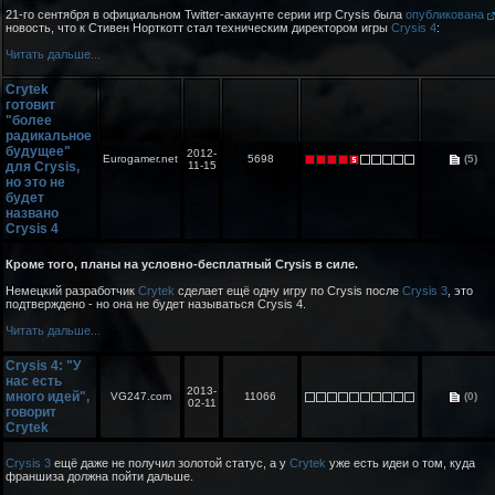
21-го сентября в официальном Twitter-аккаунте серии игр Crysis была
опубликована
новость, что к Стивен Норткотт стал техническим директором игры
Crysis 4
:
Читать дальше...
Crytek
готовит
"более
радикальное
будущее"
2012-
Eurogamer.net
5698
(5)
для Crysis,
11-15
но это не
будет
названо
Crysis 4
Кроме того, планы на условно-бесплатный Crysis в силе.
Немецкий разработчик
Crytek
сделает ещё одну игру по Crysis после
Crysis 3
, это
подтверждено - но она не будет называться Crysis 4.
Читать дальше...
Crysis 4: "У
нас есть
2013-
много идей",
VG247.com
11066
(0)
02-11
говорит
Crytek
Crysis 3
ещё даже не получил золотой статус, а у
Crytek
уже есть идеи о том, куда
франшиза должна пойти дальше.