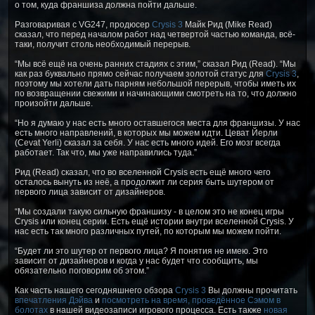
о том, куда франшиза должна пойти дальше.
Разговаривая с VG247, продюсер
Crysis 3
Майк Рид (Mike Read)
сказал, что перед началом работ над четвертой частью команда, всё-
таки, получит столь необходимый перерыв.
“Мы всё ещё на очень ранних стадиях с этим,” сказал Рид (Read). “Мы
как раз буквально прямо сейчас получаем золотой статус для
Crysis 3
,
поэтому мы хотели дать парням небольшой перерыв, чтобы иметь их
по возвращении свежими и начинающими смотреть на то, что должно
произойти дальше.
“Но я думаю у нас есть много оставшегося места для франшизы. У нас
есть много направлений, в которых мы можем идти. Цеват Йерли
(Cevat Yerli) сказал за себя. У нас есть много идей. Его мозг всегда
работает. Так что, мы уже направились туда.”
Рид (Read) сказал, что во вселенной Crysis есть ещё много чего
осталось вынуть из неё, а продолжит ли серия быть шутером от
первого лица зависит от дизайнеров.
“Мы создали такую сильную франшизу - в целом это не конец игры
Crysis или конец серии. Есть ещё истории внутри вселенной Crysis. У
нас есть так много различных путей, по которым мы можем пойти.
“Будет ли это шутер от первого лица? Я понятия не имею. Это
зависит от дизайнеров и когда у нас будет что сообщить, мы
обязательно поговорим об этом.”
Как часть нашего сегодняшнего обзора
Crysis 3
Вы должны прочитать
впечатления Дэйва
и
посмотреть на время, проведённое Сэмом в
болотах
в нашей видеозаписи игрового процесса. Есть также
новая