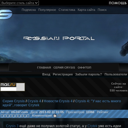
Подписка
Популярное
Статистика
Карта сайта
Поиск
ГЛАВНАЯ
СЕРИЯ CRYSIS
ОФФТОП
Вход
Регистрация
Забыли пароль?
Пользователи
Сейчас на
сайте:
530 человек
Серия Crysis
/
Crysis 4
/
Новости Crysis 4
/
Crysis 4: "У нас есть много
идей", говорит Crytek
Автор:
VG247.com
Дата:
2013-02-11 01:05
Просмотров:
11066
Рейтинг:
Комментарии:
(0)
Crysis 3
ещё даже не получил золотой статус, а у
Crytek
уже есть идеи