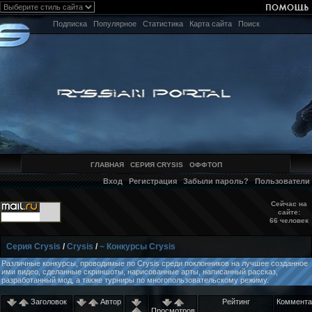
Подписка
Популярное
Статистика
Карта сайта
Поиск
ГЛАВНАЯ
СЕРИЯ CRYSIS
ОФФТОП
Вход
Регистрация
Забыли пароль?
Пользователи
Сейчас на
сайте:
66 человек
Серия Crysis
/
Crysis
/
~ Конкурсы Crysis
Различные конкурсы, проводимые по Crysis среди поклонников на лучшее созданное
ими видео, сделанные скриншоты, нарисованные арты, написанный рассказ,
разработанный мод, а также турниры по многопользовательскому режиму.
Заголовок
Автор
Рейтинг
Коммента
Просмотров