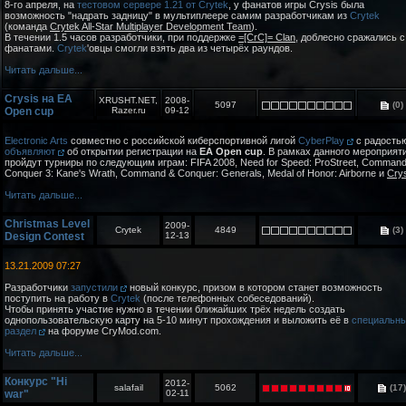
8-го апреля, на
тестовом сервере 1.21 от Crytek
, у фанатов игры Crysis была
возможность "надрать задницу" в мультиплеере самим разработчикам из
Crytek
(команда
Crytek All-Star Multiplayer Development Team
).
В течении 1.5 часов разработчики, при поддержке
=[CrC]= Clan
, доблесно сражались с
фанатами.
Crytek
'овцы смогли взять два из четырёх раундов.
Читать дальше...
Crysis на EA
XRUSHT.NET,
2008-
5097
(0)
Open cup
Razer.ru
09-12
Electronic Arts
совместно с российской киберспортивной лигой
CyberPlay
с радость
объявляют
об открытии регистрации на
EA Open cup
. В рамках данного мероприят
пройдут турниры по следующим играм: FIFA 2008, Need for Speed: ProStreet, Comman
Conquer 3: Kane's Wrath, Command & Conquer: Generals, Medal of Honor: Airborne и
Cry
Читать дальше...
Christmas Level
2009-
Crytek
4849
(3)
Design Contest
12-13
13.21.2009 07:27
Разработчики
запустили
новый конкурс, призом в котором станет возможность
поступить на работу в
Crytek
(после телефонных собеседований).
Чтобы принять участие нужно в течении ближайших трёх недель создать
однопользовательскую карту на 5-10 минут прохождения и выложить её в
специальн
раздел
на форуме CryMod.com.
Читать дальше...
Конкурс "Hi
2012-
salafail
5062
(17)
war"
02-11