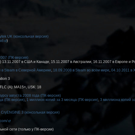
ytek UK (консольная версия)
аб
)
2007 (ПК-версия)
 13.11.2007 в США и Канаде, 15.11.2007 в Австралии, 16.11.2007 в Европе и Р
8 в Steam в Северной Америке
,
18.09.2008 в Steam во всём мире
,
04.10.2011 в 
tion 3
OFLC (A): MA15+, USK: 18
урсу августа 2008 года (ПК-версия)
ца (ПК-версия)
,
1 миллион копий за 3 месяца (ПК-версия)
,
3 миллиона копий за
,
CryENGINE 3 (консольная версия)
.com/
ьной сети (только у ПК-версии)