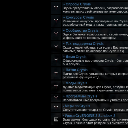
~ Опросы Crysis
Здесь представлены опросы, затрагивающие 
комментариях своё мнение по теме опроса.
~ Конкурсы Crysis
Различные конкурсы, проводимые по Crysis
разработанный мод, а также турниры по мн
~ Сообщество Crysis
Здесь Вы можете рассказать о своей команд
информацию по хорошим серверам.
~ Тех. поддержка Crysis
Сюда следует обращаться если у Вас возни
записью, глюки на сервере по Crysis и т.д.
+ Демо Crysis
Официальные демо-версии Crysis - бесплат
она покупки.
+ Патчи Crysis
Патчи для Crysis, установка которых испра
различные функции и т.д.
+ Моды Crysis
Лучшие модификации для Crysis, созданны
прилагается описание, скриншоты, видео и 
+ Программы Crysis
Вспомогательные программы и утилиты пре
• Мерч по Crysis
Сопутствующие товары по Crysis: одежда, иг
• Уроки CryENGINE 2 Sandbox 2
База уроков, благодаря которым Вы узнаете
Crysis. Также в этом разделе Вы сможете 