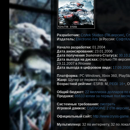
Разработчик:
Crytek Studios (ПК-версия)
,
Cr
Издатель:
Electronic Arts
(в России:
СофтКл
Начало разработки:
01.2004
Дата анонсирования:
23.01.2006
Дата получения Золотого Статуса:
30.10.
Дата выхода на дисках:
(только ПК-версия)
29.11.2007 в Японии
Дата выхода в цифровом виде:
17.09.200
Платформа:
PC-Windows, Xbox 360, PlaySta
Жанр:
Шутер от первого лица
Возрастной рейтинг:
ESRB: M,
PEGI: 16+
, 
Общий бюджет:
22 миллиона долларов по к
Продажи:
86633 копии за первые пол меся
Системные требования:
смотреть
Игровой движок:
CryENGINE 2 (ПК-версия)
Официальный сайт:
http://www.crysis-game
Мультиплеер:
32 по интернету, 32 по локал