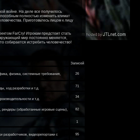
ой войне. На деле все получилось
 способным полностью изменить климат
овечества. Приготовьтесь лицом к лицу
оектом FarCry! Игрокам предстоит стать
Окружающий мир постоянно меняется,
кто собирается истребить человечество!
Записей
26
афика, физика, системные требования,
71
ы, ход разработки и т.д.
34
оизводительности и т.д.
82
), рендеры (обработанные игровые сцены),
1
95
ки разработчиков, видеорепортажи с