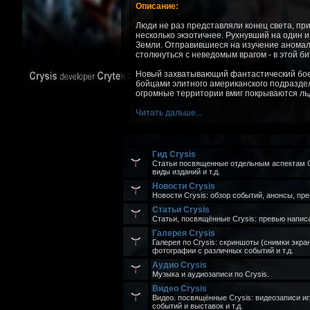
Описание:
Люди не раз представляли конец света, пр
несколько экзотичнее. Рухнувший на один 
Земли. Отправившиеся на изучение аномал
столкнуться с неведомым врагом - в этой 
Новый захватывающий фантастический бо
бойцами элитного американского подраздел
огромные территории вмиг покрываются льдо
Читать дальше...
Гид Crysis
Статьи посвященные отдельным аспектам Cry
виды изданий и т.д.
Новости Crysis
Новости Crysis: обзор событий, анонсы, пре
Статьи Crysis
Статьи, посвящённые Crysis: превью написа
Галерея Crysis
Галерея по Crysis: скриншоты (снимки экра
фотографии с различных событий и т.д.
Аудио Crysis
Музыка и аудиозаписи по Crysis.
Видео Crysis
Видео. посвящённые Crysis: видеозаписи иг
событий и выставок и т.д.