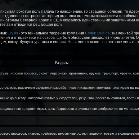
иписывая роковую роль палача то наводнению, то страшной болезни, то ядерн
из отдаленных островов астероид оказался огромным космическим кораблем,
ии отряды Северной Кореи и США оказались единственными защитниками чел
битве вам отводится решающая роль!
евик
Crysis
- это гениальное творение компании
Crytek Studios
, знаменитой пр
ения и отправиться на остров, где был обнаружен звездолет инопланетян. 
м, вокруг бушуют ураганы и смерчи. Но самое главное - на острове есть те, 
Разделы
sis: игровой процесс, сюжет, персонажи, противники, оружие, транспорт, уровни, гр
сс-релизы, различные заявления разработчиков и издателя, конкурсы, значимые наград
нные до выхода, интервью взятые у создателей, рецензии, рассказы фанатов, тесты пр
на сделанные во время игры), арты (зарисовки и рисованные изображения по мотивам
рового процесса, тизеры, трейлеры, рекламные ролики, видеоинтервью и видеодневни