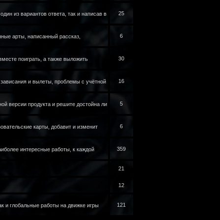
25
дин из вариантов ответа, так и написав в
6
нные арты, написанный рассказ,
30
вместе поиграть, а также выложить
16
 зависания и вылеты, проблемы с учётной
5
ой версии продукта и решите достойна ли
6
овательские карты, добавит и изменит
359
иболее интересные работы, к каждой
21
12
121
ак и глобальные работы на движке игры