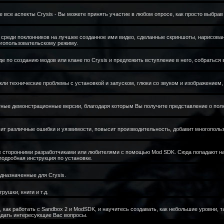
все аспекты Crysis - Вы можете принять участие в любом опросе, как просто выбрав о
 среди поклонников на лучшее созданное ими видео, сделанные скриншоты, нарисова
огопользовательскому режиму.
е по созданию модов или клане по Crysis и предложить вступление в него, собраться 
кли технические проблемы с установкой и запуском, глюки со звуком и изображением,
ные демонстрационные версии, благодаря которым Вы получите представление о полн
вит различные ошибки и уязвимости, повысит производительность, добавит многопольз
е сторонними разработчиками или любителями с помощью Mod SDK. Сюда попадают на
подробная инструкция по установке.
дназначенные для Crysis.
рушки, книги и т.д.
, как работать с Sandbox 2 и ModSDK, и научитесь создавать, как небольшие уровни, т
задать интересующие Вас вопросы.