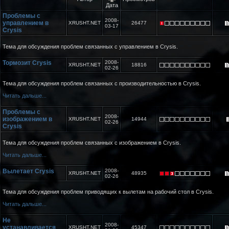
Дата
Проблемы с
2008-
управлением в
XRUSHT.NET
26477
03-17
Crysis
Тема для обсуждения проблем связанных с управлением в Crysis.
Тормозит Crysis
2008-
XRUSHT.NET
18816
02-26
Тема для обсуждения проблем связанных с производительностью в Crysis.
Читать дальше...
Проблемы с
2008-
изображением в
XRUSHT.NET
14944
02-26
Crysis
Тема для обсуждения проблем связанных с изображением в Crysis.
Читать дальше...
Вылетает Crysis
2008-
XRUSHT.NET
48935
02-26
Тема для обсуждения проблем приводящих к вылетам на рабочий стол в Crysis.
Читать дальше...
Не
2008-
устанавливается
XRUSHT.NET
45347