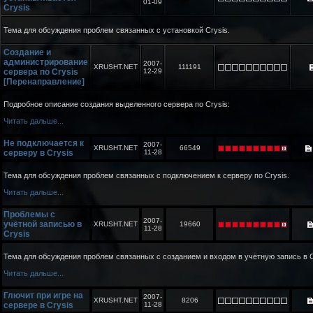
01-09
Crysis
Тема для обсуждения проблем связанных с установкой Crysis.
Создание и
администрирование
2007-
XRUSHT.NET
111191
сервера по Crysis
12-29
[Перенаправление]
Подробное описание создания выделенного сервера по Crysis:
Читать дальше...
Не подключается к
2007-
XRUSHT.NET
66549
серверу в Crysis
11-28
Тема для обсуждения проблем связанных с подключением к серверу по Crysis.
Читать дальше...
Проблемы с
2007-
учётной записью в
XRUSHT.NET
19660
11-28
Crysis
Тема для обсуждения проблем связанных с созданием и входом в учётную запись в C
Читать дальше...
Глючит при игре на
2007-
XRUSHT.NET
8206
сервере в Crysis
11-28