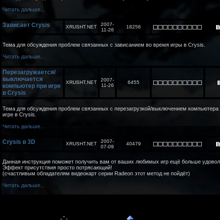
Читать дальше...
Зависает Crysis
2007-
XRUSHT.NET
18256
11-26
Тема для обсуждения проблем связанных с зависанием во время игры в Crysis.
Читать дальше...
Перезагружается/
выключается
2007-
XRUSHT.NET
6455
компьютер при игре
11-26
в Crysis
Тема для обсуждения проблем связанных с перезагрузкой/выключением компьютера
игре в Crysis.
Читать дальше...
Crysis в 3D
2007-
XRUSHT.NET
40479
07-09
Данная инструкция поможет получить вам от ваших любимых игр ещё больше удовол
Эффект присутствия просто потрясающий!
(счастливым обладателям видеокарт серии Radeon этот метод не пойдёт)
Читать дальше...