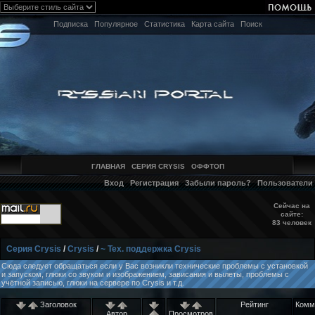
Подписка
Популярное
Статистика
Карта сайта
Поиск
ГЛАВНАЯ
СЕРИЯ CRYSIS
ОФФТОП
Вход
Регистрация
Забыли пароль?
Пользователи
Сейчас на
сайте:
83 человек
Серия Crysis
/
Crysis
/
~ Тех. поддержка Crysis
Сюда следует обращаться если у Вас возникли технические проблемы с установкой
и запуском, глюки со звуком и изображением, зависания и вылеты, проблемы с
учётной записью, глюки на сервере по Crysis и т.д.
Заголовок
Рейтинг
Комм
Автор
Просмотров