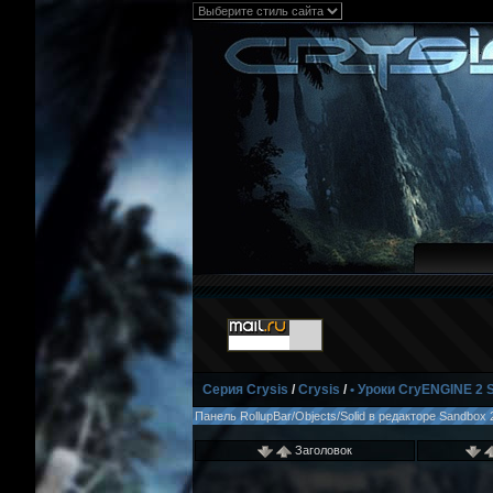
Серия Crysis
/
Crysis
/
• Уроки CryENGINE 2 
Панель RollupBar/Objects/Solid в редакторе Sandbox
Заголовок