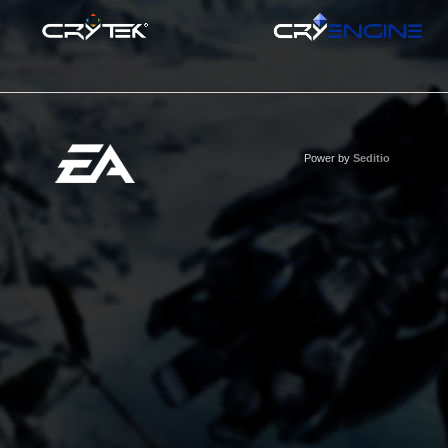
Power by
Seditio