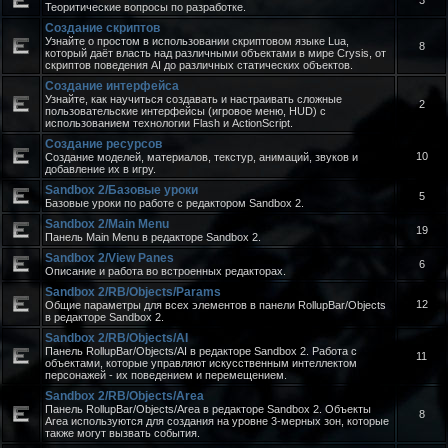
3
Теоритические вопросы по разработке.
Создание скриптов
Узнайте о простом в использовании скриптовом языке Lua,
8
который даёт власть над различными объектами в мире Crysis, от
скриптов поведения AI до различных статических объектов.
Создание интерфейса
Узнайте, как научиться создавать и настраивать сложные
2
пользовательские интерфейсы (игровое меню, HUD) с
использованием технологии Flash и ActionScript.
Создание ресурсов
10
Создание моделей, материалов, текстур, анимаций, звуков и
добавление их в игру.
Sandbox 2/Базовые уроки
5
Базовые уроки по работе с редактором Sandbox 2.
Sandbox 2/Main Menu
19
Панель Main Menu в редакторе Sandbox 2.
Sandbox 2/View Panes
6
Описание и работа во встроенных редакторах.
Sandbox 2/RB/Objects/Params
12
Общие параметры для всех элементов в панели RollupBar/Objects
в редакторе Sandbox 2.
Sandbox 2/RB/Objects/AI
Панель RollupBar/Objects/AI в редакторе Sandbox 2. Работа с
11
объектами, которые управляют искусственным интеллектом
персонажей - их поведением и перемещением.
Sandbox 2/RB/Objects/Area
Панель RollupBar/Objects/Area в редакторе Sandbox 2. Объекты
8
Area используются для создания на уровне 3-мерных зон, которые
также могут вызвать события.