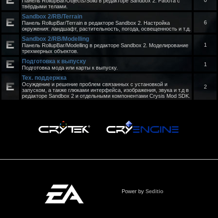
0
Панель RollupBar/Objects/Solid в редакторе Sandbox 2. Работа с
твёрдыми телами.
Sandbox 2/RB/Terrain
6
Панель RollupBar/Terrain в редакторе Sandbox 2. Настройка
окружения: ландшафт, растительность, погода, освещенность и т.д.
Sandbox 2/RB/Modelling
1
Панель RollupBar/Modelling в редакторе Sandbox 2. Моделирование
трехмерных объектов.
Подготовка к выпуску
1
Подготовка мода или карты к выпуску.
Тех. поддержка
Осуждение и решение проблем связанных с установкой и
2
запуском, а также глюками интерфейса, изображения, звука и т.д в
редакторе Sandbox 2 и отдельными компонентами Crysis Mod SDK.
Power by
Seditio