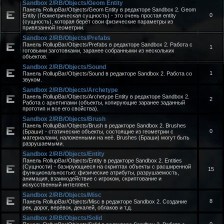
Sandbox 2/RB/Objects/Geom Entity
Панель RollupBar/Objects/Geom Entity в редакторе Sandbox 2. Geom
0
Entity (Геометрическая сущность) - это очень простая entity
(сущность), которая берёт свои физические параметры из
привязанной геометрии.
Sandbox 2/RB/Objects/Prefabs
Панель RollupBar/Objects/Prefabs в редакторе Sandbox 2. Работа с
1
готовыми заготовками, заранее собранными из нескольких
объектов.
Sandbox 2/RB/Objects/Sound
1
Панель RollupBar/Objects/Sound в редакторе Sandbox 2. Работа со
звуком.
Sandbox 2/RB/Objects/Archetype
Панель RollupBar/Objects/Archetype Entity в редакторе Sandbox 2.
2
Работа с архетипами (объекты, копирующие заранее заданный
прототип и все его свойства).
Sandbox 2/RB/Objects/Brush
Панель RollupBar/Objects/Brush в редакторе Sandbox 2. Brushes
0
(Браши) - статические объекты, состоящие из геометрии с
материалами, наложенными на неё. Brushes (Браши) могут быть
разрушаемыми.
Sandbox 2/RB/Objects/Entity
Панель RollupBar/Objects/Entity в редакторе Sandbox 2. Entities
(Сущности) - базирующиеся на скриптах объекты с расширенной
15
функциональностью: физические атрибуты, разрушаемость,
анимация, взаимодействие с игроком, скриптование и
искусственный интеллект.
Sandbox 2/RB/Objects/Misc
8
Панель RollupBar/Objects/Misc в редакторе Sandbox 2. Создание
рек, дорог, верёвок, декалей, облаков и т.д.
Sandbox 2/RB/Objects/Solid