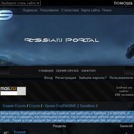
Подписка
Популярное
Статистика
Карта сайта
Поиск
ГЛАВНАЯ
СЕРИЯ CRYSIS
ОФФТОП
Вход
Регистрация
Забыли пароль?
Пользователи
Сейчас на
сайте:
296 человек
Серия Crysis
/
Crysis
/
• Уроки CryENGINE 2 Sandbox 2
База уроков, благодаря которым Вы узнаете, как работать с Sandbox 2 и ModSDK, и
научитесь создавать, как небольшие уровни, так и глобальные работы на движке игры
Crysis. Также в этом разделе Вы сможете задать интересующие Вас вопросы.
Разделы
Записей
Теория