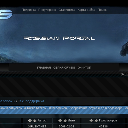
Подписка
Популярное
Статистика
Карта сайта
Поиск
ГЛАВНАЯ
СЕРИЯ CRYSIS
ОФФТОП
Вхо
Sandbox 2
/
Тех. поддержка
ой и запуском, а также глюками интерфейса, изображения, звука и т.д в редакторе S
Автор
Дата
Просмотров
XRUSHT.NET
2008-02-08
40336