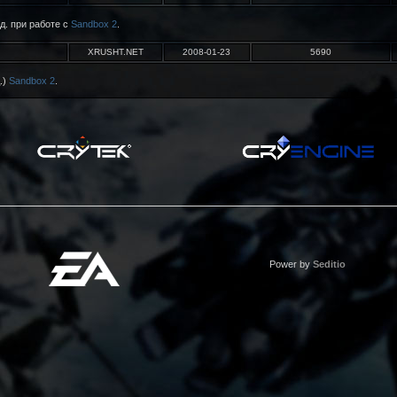
д. при работе с
Sandbox 2
.
XRUSHT.NET
2008-01-23
5690
.)
Sandbox 2
.
Power by
Seditio