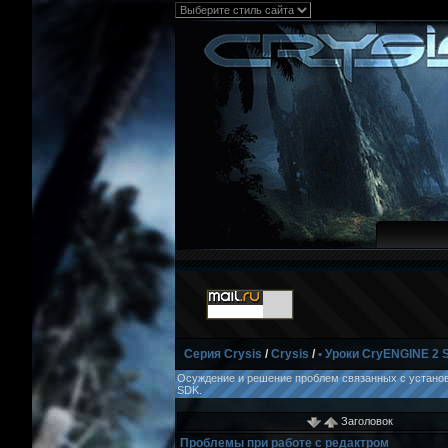
Серия Crysis
/
Crysis
/
• Уроки CryENGINE 2 
Осуждение и решение проблем связанных с установк
SDK.
Заголовок
Проблемы при работе с редактром