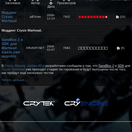
Заголовок
Автор
Просмотров
Дата
Моддинг
2009-
Crysis
alEXmin
7902
(10)
12-23
Warhead
Моддинг Crysis Warhead.
SandBox 2 и
SDK для
2009-
Warhead
XRUSHT.NET
7884
(0)
02-07
ждать уже
недолго
В
Crysis Monthly Update #9
разработчики сообщили о том, что
SandBox 2
и
SDK
для
Crysis Warhead
уже проходят стадию тестирования и будут выпущены после того,
как пройдут ещё несколько тестов.
Читать дальше...