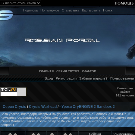
Подписка
Популярное
Статистика
Карта сайта
Поиск
ГЛАВНАЯ
СЕРИЯ CRYSIS
ОФФТОП
Вход
Регистрация
Забыли пароль?
Пользователи
Сейчас на
сайте:
161 человек
Серия Crysis
/
Crysis Warhead
/
• Уроки CryENGINE 2 Sandbox 2
База уроков, благодаря которым Вы узнаете, как работать с Sandbox 2 и ModSDK, и
научитесь создавать, как небольшие уровни, так и глобальные работы на движке игры
Crysis Warhead. Также в этом разделе Вы сможете задать интересующие Вас
вопросы.
Рейтинг
Комментарии