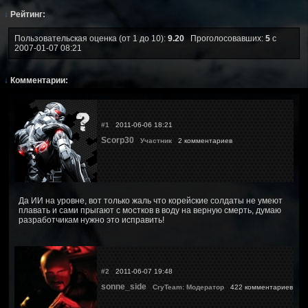
↓
Рейтинг:
Пользовательская оценка (от 1 до 10):
9.20
Проголосовавших:
5
с
2007-01-07 08:21
↓
Комментарии:
#1
2011-06-06 18:21
Scorp30
Участник
2 комментариев
Да ИИ на уровне, вот только жаль что корейские солдаты не умеют
плавать и сами прыгают с мостков в воду на верную смерть, думаю
разработчикам нужно это исправить!
#2
2011-06-07 19:48
sonne_side
CryTeam: Модератор
422 комментариев