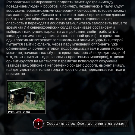
Разработчики намереваются подвести заметную грань между
поведением людей и роботов. К примеру, механические пауки будут
вооружены всевозможными сканерами и сенсорами, которые засекут
вас даже в укрытии. Однако в отличие от живых противников данные
роботы менее обделены интеллектом, часто недооценивают
опасность и переходят в лобовую атаку, пытаясь заморозить вас, в то
время как ИИ северокорейских солдат оценивает обстановку и
выбирает наилучшие варианты для действия, любит работать в
команде оптимально достигая поставленной цели (в то время как
один противник встречает вас шквальным огнем из укрытия, второй
пытается зайти с фланга. Через пару мгновений оппоненты уже
обмениваются ролями; второй, подобравшись к вам и заняв уютное
местечко, начинает пальбу, в то время как первый подходит сзади. И
это, стоит отметить, один из самых простеньких маневров), отлично
ориентируются на местности и грамотно используют окружение
(завидев вас, оппонент непременно сойдет с дороги, нырнет в чащу,
найдет укрытие, и только тогда откроет огонь), передвигается тихо и
незаметно.