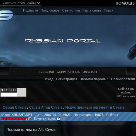
Подписка
Популярное
Статистика
Карта сайта
Поиск
ГЛАВНАЯ
СЕРИЯ CRYSIS
ОФФТОП
Вход
Регистрация
Забыли пароль?
Пользователи
Сейчас на
сайте:
201 человек
Серия Crysis
/
Crysis
/
Гид Crysis
/
Искуственный интелект в Crysis
Автор:
XRUSHT.NET
Дата:
2007-01-02 14:21
Просмотров:
10873
Рейтинг:
Комментарии:
(3)
Первый взгляд на AI в Crysis.