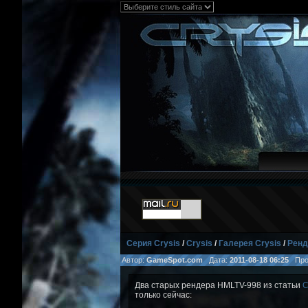
Серия Crysis
/
Crysis
/
Галерея Crysis
/
Ренд
Автор:
GameSpot.com
Дата:
2011-08-18 06:25
Прос
Два старых рендера HMLTV-998 из статьи
C
только сейчас: