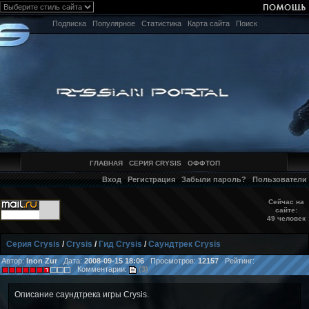
Подписка
Популярное
Статистика
Карта сайта
Поиск
ГЛАВНАЯ
СЕРИЯ CRYSIS
ОФФТОП
Вход
Регистрация
Забыли пароль?
Пользователи
Сейчас на
сайте:
49 человек
Серия Crysis
/
Crysis
/
Гид Crysis
/
Саундтрек Crysis
Автор:
Inon Zur
Дата:
2008-09-15 18:06
Просмотров:
12157
Рейтинг:
Комментарии:
(3)
Описание саундтрека игры Crysis.