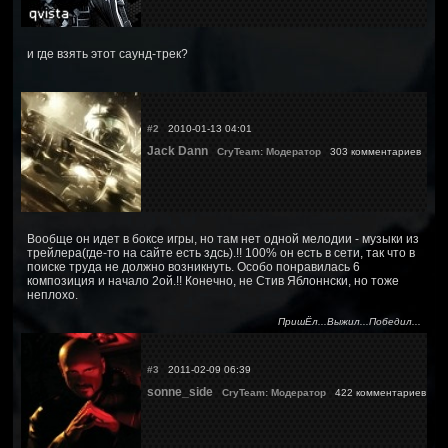
и где взять этот саунд-трек?
#2
2010-01-13 04:01
Jack Dann
CryTeam: Модератор
303 комментариев
Вообще он идет в боксе игры, но там нет одной мелодии - музыки из
трейлера(где-то на сайте есть здсь).!! 100% он есть в сети, так что в
поиске труда не должно возникнуть. Особо понравилась 6
композиция и начало 2ой.!! Конечно, не Стив Яблоннски, но тоже
неплохо.
ПришЁл...Выжил...Победил...
#3
2011-02-09 06:39
sonne_side
CryTeam: Модератор
422 комментариев