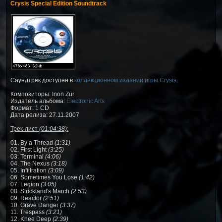
Crysis Special Edition Soundtrack
Саундтрек доступен в
коллекционном издании игры Crysis
.
Композиторы: Inon Zur
Издатель альбома:
Electronic Arts
Формат: 1 CD
Дата релиза: 27.11.2007
Трек-лист
(01:04:38)
:
01. By a Thread
(1:31)
02. First Light
(3:25)
03. Terminal
(4:06)
04. The Nexus
(3:18)
05. Infiltration
(3:09)
06. Sometimes You Lose
(1:42)
07. Legion
(3:05)
08. Strickland's March
(2:53)
09. Reactor
(2:51)
10. Grave Danger
(3:37)
11. Trespass
(3:21)
12. Knee Deep
(2:39)