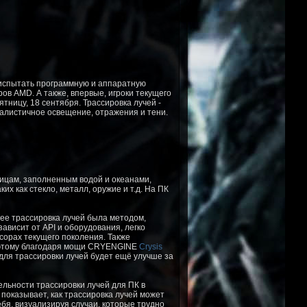
 испытать программную и аппаратную
ров AMD. А также, впервые, игроки текущего
ятницу, 18 сентября. Трассировка лучей -
еалистичное освещение, отражения и тени.
ицам, заполненным водой и океанами,
х как стекло, металл, оружие и т.д. На ПК
ее трассировка лучей была методом,
висит от API и оборудования, легко
сорах текущего поколения. Также
 поэтому благодаря мощи CRYENGINE
Crysis
для трассировки лучей будет ещё улучше за
ельности трассировки лучей для ПК в
 показывает, как трассировка лучей может
бя, визуализируя случаи, которые трудно