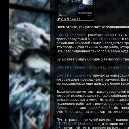
Посмотрите, как работает революционна
Crysis Remastered
, работающий на CRYENGI
трассировку лучей в
Crysis Remastered
, в т
поколения консолей смогут насладиться тра
это продвинутая техника рендеринга, кото
Эта революционная технология также буде
Вы можете узнать больше о технологии тр
Crysis Remastered - brings Ray Tracing for th
Crysis Remastered
- отличная демонстрация
которые дают прекрасные отражения. Вы так
мы продвигаемся ещё дальше с более высо
Традиционные методы трассировки лучей п
который использовался только в оффлайн-р
модифицируется и может быть очень эффект
технология работает в режиме реального в
Remastered
станет первой игрой с функцие
счёт более мощных видеокарт, включая нов
Путь к трассировке лучей начался с нашего
CRYENGINE Marketplace
, и которое позв
обеспечить чёткие отражения на сильно от