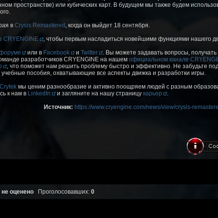
ом пространстве) или кубических карт. В будущем мы также будем использов
ого.
рая в
Crysis Remastered
, когда он выйдет 18 сентября.
ме CRYENGINE
, чтобы первым насладиться новейшими функциями нашего дв
форуме
или в
Facebook
и
Twitter
. Вы можете задавать вопросы, получать
команде разработчиков CRYENGINE на нашем
официальном канале CRYENGIN
b
, что поможет нам решить проблему быстро и эффективно. Не забудьте по
 учебные пособия, охватывающие все аспекты движка и разработки игры.
Crytek
мы ценим разнообразие и активно поощряем людей с разным образова
ь к нам в
LinkedIn
и загляните на нашу страницу
карьер
.
Источник:
https://www.cryengine.com/news/view/crysis-remastere
 не оценено
Проголосовавших:
0