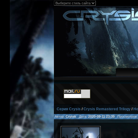
Серия Crysis
/
Crysis Remastered Trilogy
/
Но
Автор:
Crytek
Дата:
2020-09-11 23:39
Просмотров