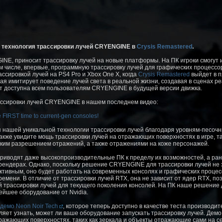
я технология трассировки лучей CRYENGINE в
Crysis Remastered
.
NE, приносит трассировку лучей на новые платформы. На ПК игроки смогут
ом числе, впервые, программную трассировку лучей для графических процессо
ссировкой лучей на PS4 Pro и Xbox One X, когда
Crysis Remastered
выйдет в п
рая имитирует поведение лучей света в реальной жизни, создавая в сценах р
т доступна всем пользователям CRYENGINE в будущей версии движка.
ассировки лучей CRYENGINE в нашем последнем видео:
e FIRST time to current-gen consoles!
 нашей уникальной технологии трассировки лучей благодаря уровням-песочн
же увидите мощь трассировки лучей на отражающих поверхностях в игре, таки
ким разрешением отражений, а также отражениями на коже персонажей.
риводят даже высокопроизводительные ПК к пределу их возможностей, а ран
ендерах. Однако, поскольку решение CRYENGINE для трассировки лучей не за
ивным, оно будет работать на современных консолях и графических процес
ремени. В отличие от трассировки лучей RTX, она не зависит от ядер RTX,
й трассировки лучей для текущего поколения консолей. На ПК наше решение 
ейшее оборудование от Nvidia.
демо Neon Noir Tech
, которое теперь доступно в качестве теста производит
оляет узнать, может ли ваше оборудование запускать трассировку лучей. Демо
ражающих поверхностях, таких как зеркала и объекты отражающие сами на се