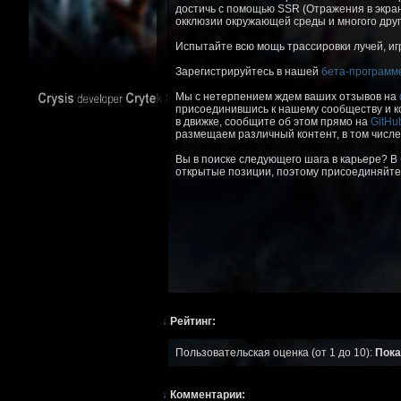
достичь с помощью SSR (Отражения в экранн
окклюзии окружающей среды и многого друг
Испытайте всю мощь трассировки лучей, иг
Зарегистрируйтесь в нашей
бета-програм
Мы с нетерпением ждем ваших отзывов на
присоединившись к нашему сообществу и 
в движке, сообщите об этом прямо на
GitHu
размещаем различный контент, в том числе
Вы в поиске следующего шага в карьере? В
открытые позиции, поэтому присоединяйтес
↓
Рейтинг:
Пользовательская оценка (от 1 до 10):
Пока
↓
Комментарии: