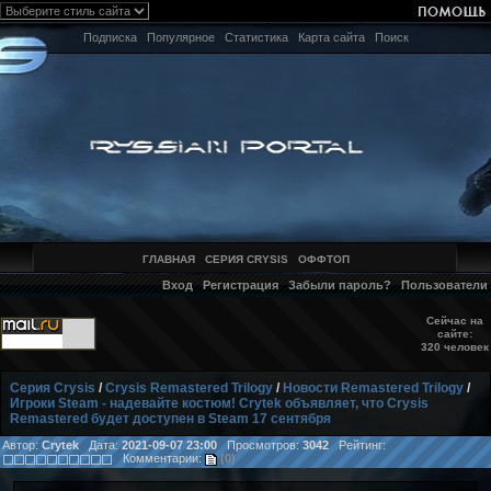
Подписка
Популярное
Статистика
Карта сайта
Поиск
ГЛАВНАЯ
СЕРИЯ CRYSIS
ОФФТОП
Вход
Регистрация
Забыли пароль?
Пользователи
Сейчас на
сайте:
320 человек
Серия Crysis
/
Crysis Remastered Trilogy
/
Новости Remastered Trilogy
/
Игроки Steam - надевайте костюм! Crytek объявляет, что Crysis
Remastered будет доступен в Steam 17 сентября
Автор:
Crytek
Дата:
2021-09-07 23:00
Просмотров:
3042
Рейтинг:
Комментарии:
(0)