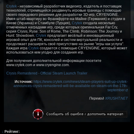
Crytek
- независимый разработчик видеоигр, издатель и поставщик
технологий, стремящийся раздвинуть игровые границы с помощью
своего передового решения для разработки 3D-игр, CRYENGINE.
Имея штаб-квартиру во Франкфурте-на-Майне (Германия) и студии в
Киеве (Украина) и Стамбуле (Турция),
Crytek
создала несколько
отмеченных наградами игр, среди которых оригинальная Far Cry,
серия Crysis, Ryse: Son of Rome, The Climb, Robinson: The Journey и
Hunt: Showdown.
Crytek
предлагает весёлый и инновационный
игровой опыт для ПК, консолей и систем виртуальной реальности и
продолжает расширять своё присутствие на рынке "игры как услуга".
Каждая игра
Crytek
создается с помощью CRYENGINE, который может
использоваться кем угодно для создания игр.
Для получения дополнительной информации посетите
www.crytek.com и www.cryengine.com.
Crysis Remastered - Official Steam Launch Trailer
Источник:
https://www.crytek.com/news/steam-players-suit-up-crytek-
announces-crysis-remastered-will-be-available-on-steam-on-the-17th-
september
Перевод
XRUSHT.NET
↓
Рейтинг: