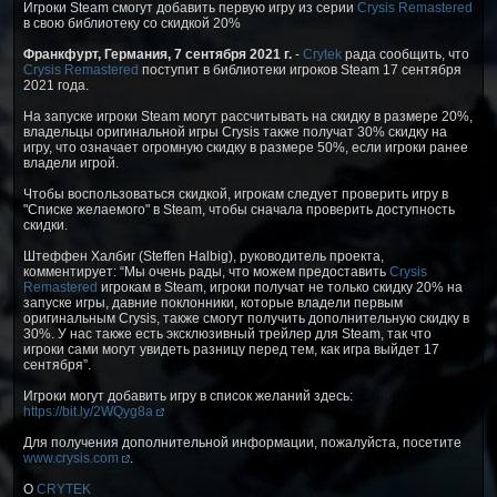
Игроки Steam смогут добавить первую игру из серии
Crysis Remastered
в свою библиотеку со скидкой 20%
Франкфурт, Германия, 7 сентября 2021 г.
-
Crytek
рада сообщить, что
Crysis Remastered
поступит в библиотеки игроков Steam 17 сентября
2021 года.
На запуске игроки Steam могут рассчитывать на скидку в размере 20%,
владельцы оригинальной игры Crysis также получат 30% скидку на
игру, что означает огромную скидку в размере 50%, если игроки ранее
владели игрой.
Чтобы воспользоваться скидкой, игрокам следует проверить игру в
"Списке желаемого" в Steam, чтобы сначала проверить доступность
скидки.
Штеффен Халбиг (Steffen Halbig), руководитель проекта,
комментирует: “Мы очень рады, что можем предоставить
Crysis
Remastered
игрокам в Steam, игроки получат не только скидку 20% на
запуске игры, давние поклонники, которые владели первым
оригинальным Crysis, также смогут получить дополнительную скидку в
30%. У нас также есть эксклюзивный трейлер для Steam, так что
игроки сами могут увидеть разницу перед тем, как игра выйдет 17
сентября”.
Игроки могут добавить игру в список желаний здесь:
https://bit.ly/2WQyg8a
Для получения дополнительной информации, пожалуйста, посетите
www.crysis.com
.
О
CRYTEK