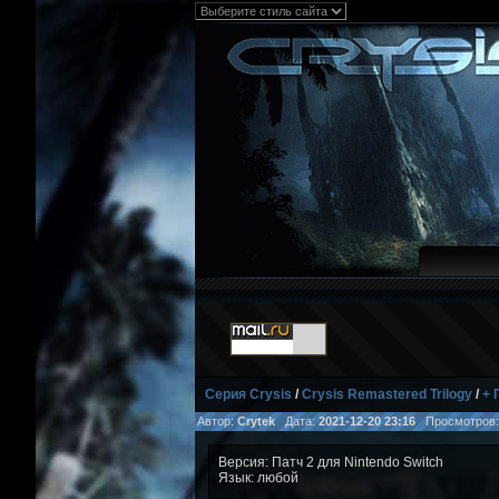
Серия Crysis
/
Crysis Remastered Trilogy
/
+ 
Автор:
Crytek
Дата:
2021-12-20 23:16
Просмотров
Версия: Патч 2 для Nintendo Switch
Язык: любой