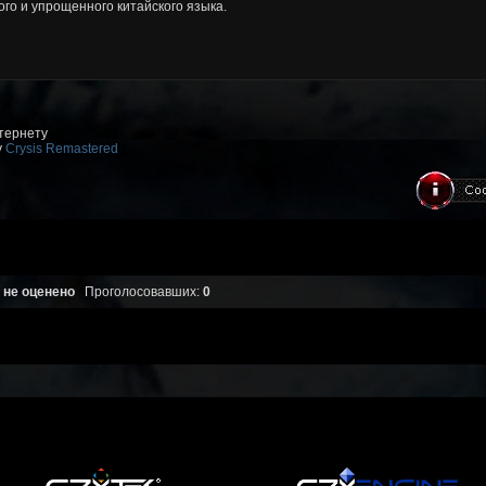
го и упрощенного китайского языка.
нтернету
у
Crysis Remastered
 не оценено
Проголосовавших:
0