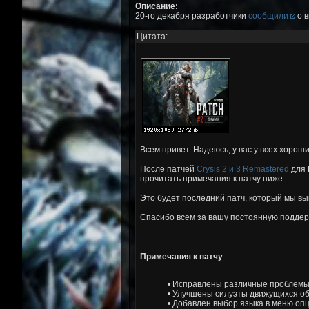
Описание:
20-го декабря разработчики
сообщили
о в
Цитата:
Всем привет. Надеюсь, у вас у всех хороши
После патчей
Crysis 2 и 3 Remastered
для 
прочитать примечания к патчу ниже.
Это будет последний патч, который мы вы
Спасибо всем за вашу постоянную поддерж
Примечания к патчу
• Исправлены различные проблемы 
• Улучшены силуэты движущихся об
• Добавлен выбор языка в меню опц