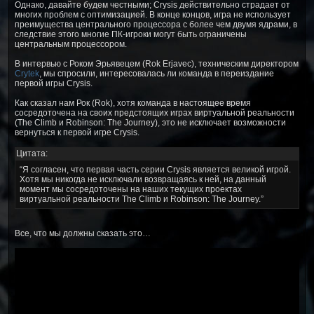
Однако, давайте будем честными; Crysis действительно страдает от
многих проблем с оптимизацией. В конце концов, игра не использует
преимущества центрального процессора с более чем двумя ядрами, в
следствие этого многие ПК-игроки могут быть ограничены
центральным процессором.
В интервью с Роком Эрьявецем (Rok Erjavec), техническим директором
Crytek
, мы спросили, интересовалась ли команда в переиздание
первой игры Crysis.
Как сказал нам Рок (Rok), хотя команда в настоящее время
сосредоточена на своих предстоящих играх виртуальной реальности
(The Climb и Robinson: The Journey), это не исключает возможности
вернуться к первой игре Crysis.
Цитата:
“Я согласен, что первая часть серии Crysis является великой игрой.
Хотя мы никогда не исключали возвращаясь к ней, на данный
момент мы сосредоточены на наших текущих проектах
виртуальной реальности The Climb и Robinson: The Journey.”
Все, что мы должны сказать это…