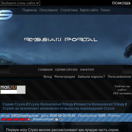
Подписка
Популярное
Статистика
Карта сайта
Поиск
ГЛАВНАЯ
СЕРИЯ CRYSIS
ОФФТОП
Вход
Регистрация
Забыли пароль?
Пользователи
Сейчас на
сайте:
203 человек
Серия Crysis
/
Crysis Remastered Trilogy
/
Новости Remastered Trilogy
/
Crytek не исключает возможности выпуска переиздания Crysis
Автор:
DSOGaming.com
Дата:
2016-05-20 16:52
Просмотров:
6259
Рейтинг:
Комментарии:
(2)
Первую игру Crysis многие рассматривают как лучшую часть серии.