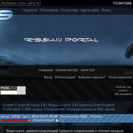
Подписка
Популярное
Статистика
Карта сайта
Поиск
ГЛАВНАЯ
СЕРИЯ CRYSIS
ОФФТОП
Вход
Регистрация
Забыли пароль?
Пользователи
Сейчас на
сайте:
64 человек
Серия Crysis
/
Crysis 2
/
+ Моды Crysis 2
/
Скрипты Flow Graph
/
CryEngine 3 XML ноды. Сохранение позиции игрока в XML-файл
Автор:
Z3oM
Дата:
2012-03-27 15:48
Просмотров:
6311
Рейтинг:
Комментарии:
(1)
Видеоурок, демонстрирующий процесс сохранения и чтения каждые