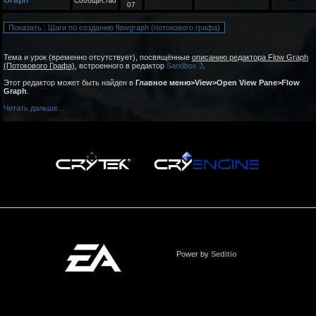
Graph
Сообщество
07
Тема и урок (временно отсутствует), посвящённые
описанию редактора Flow Graph
(Потокового Графа)
, встроенного в редактор
Sandbox 3
.
Этот редактор может быть найден в
Главное меню>View>Open View Pane>Flow
Graph
.
Читать дальше...
Power by
Seditio