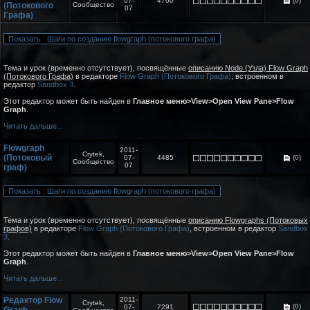
07-
4760
(0)
(Потокового
Сообщество
07
Графа)
Тема и урок (временно отсутствует), посвящённые
описанию Node (Узла) Flow Graph
(Потокового Графа)
в редакторе
Flow Graph (Потокового Графа)
, встроенном в
редактор
Sandbox 3
.
Этот редактор может быть найден в
Главное меню>View>Open View Pane>Flow
Graph
.
Читать дальше...
Flowgraph
2011-
Crytek,
(Потоковый
07-
4485
(0)
Сообщество
07
граф)
Тема и урок (временно отсутствует), посвящённые
описанию Flowgraphs (Потоковых
графов)
в редакторе
Flow Graph (Потокового Графа)
, встроенном в редактор
Sandbox
3
.
Этот редактор может быть найден в
Главное меню>View>Open View Pane>Flow
Graph
.
Читать дальше...
Редактор Flow
2011-
Crytek,
(0)
07-
7291