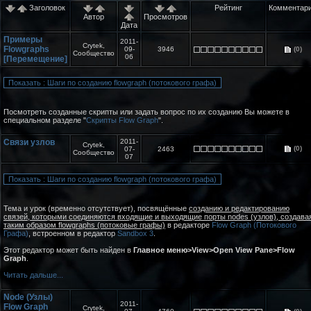
Заголовок
Рейтинг
Комментар
Автор
Просмотров
Дата
Примеры
2011-
Crytek,
Flowgraphs
09-
3946
(0)
Сообщество
06
[Перемещение]
Посмотреть созданные скрипты или задать вопрос по их созданию Вы можете в
специальном разделе "
Скрипты Flow Graph
".
Связи узлов
2011-
Crytek,
(0)
07-
2463
Сообщество
07
Тема и урок (временно отсутствует), посвящённые
созданию и редактированию
связей, которыми соединяются входящие и выходящие порты nodes (узлов), создава
таким образом flowgraphs (потоковые графы)
в редакторе
Flow Graph (Потокового
Графа)
, встроенном в редактор
Sandbox 3
.
Этот редактор может быть найден в
Главное меню>View>Open View Pane>Flow
Graph
.
Читать дальше...
Node (Узлы)
2011-
Flow Graph
Crytek,