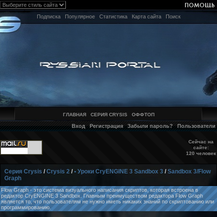
Подписка
Популярное
Статистика
Карта сайта
Поиск
ГЛАВНАЯ
СЕРИЯ CRYSIS
ОФФТОП
Вход
Регистрация
Забыли пароль?
Пользователи
Сейчас на
сайте:
120 человек
Серия Crysis
/
Crysis 2
/
• Уроки CryENGINE 3 Sandbox 3
/
Sandbox 3/Flow
Graph
Flow Graph - это система визуального написания скриптов, которая встроена в
редактор CryENGINE 3 Sandbox. Главным преимуществом редактора Flow Graph
является то, что пользователям не нужно иметь никаких знаний по скриптованию или
программированию.