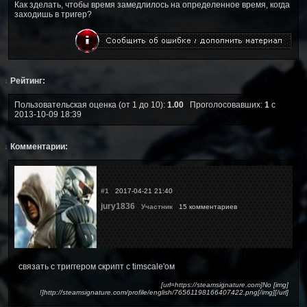
Как зделать, чтобы время замедлилось на определенное время, когда
заходишь в тригер?
↓
Рейтинг:
Пользовательская оценка (от 1 до 10):
1.00
Проголосовавших:
1
с
2013-10-09 18:39
↓
Комментарии:
#1
2017-04-21 21:40
jury1836
Участник
15 комментариев
связать с триггером скрипт с timscale'ом
[url=https://steamsignature.com]No [img]
!]http://steamsignature.com/profile/english/76561198166407422.png[/img][/url]