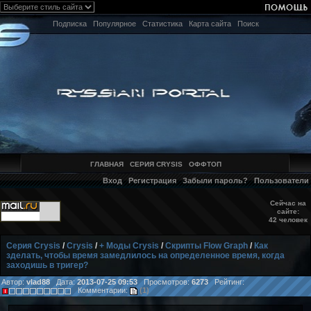
Подписка
Популярное
Статистика
Карта сайта
Поиск
ГЛАВНАЯ
СЕРИЯ CRYSIS
ОФФТОП
Вход
Регистрация
Забыли пароль?
Пользователи
Сейчас на
сайте:
42 человек
Серия Crysis
/
Crysis
/
+ Моды Crysis
/
Скрипты Flow Graph
/
Как
зделать, чтобы время замедлилось на определенное время, когда
заходишь в тригер?
Автор:
vlad88
Дата:
2013-07-25 09:53
Просмотров:
6273
Рейтинг:
Комментарии:
(1)