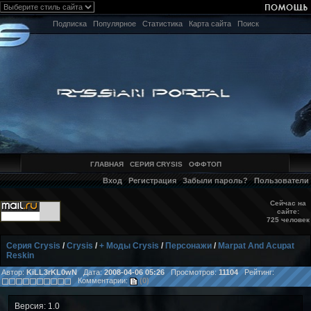
Подписка
Популярное
Статистика
Карта сайта
Поиск
ГЛАВНАЯ
СЕРИЯ CRYSIS
ОФФТОП
Вход
Регистрация
Забыли пароль?
Пользователи
Сейчас на
сайте:
725 человек
Серия Crysis
/
Crysis
/
+ Моды Crysis
/
Персонажи
/
Marpat And Acupat
Reskin
Автор:
KiLL3rKL0wN
Дата:
2008-04-06 05:26
Просмотров:
11104
Рейтинг:
Комментарии:
(0)
Версия: 1.0