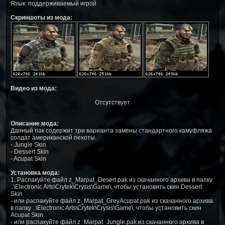
Язык: поддерживаемый игрой
Скриншоты из мода:
Видео из мода:
Отсутствует
Описание мода:
Данный пак содержит три варианта замены стандартного камуфляжа
солдат американской пехоты.
- Jungle Skin
- Dessert Skin
- Acupat Skin
Установка мода:
1. Распакуйте файл z_Marpat_Desert.pak из скачанного архива в папку
..\Electronic Arts\Crytek\Crysis\Game\, чтобы установить скин Dessert
Skin
- или распакуйте файл z_Marpat_GreyAcupat.pak из скачанного архива
в папку ..\Electronic Arts\Crytek\Crysis\Game\, чтобы установить скин
Acupat Skin
- или распакуйте файл z_Marpat_Jungle.pak из скачанного архива в