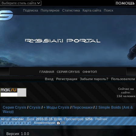
Подписка
Популярное
Статистика
Карта сайта
Поиск
ГЛАВНАЯ
СЕРИЯ CRYSIS
ОФФТОП
Вход
Регистрация
Забыли пароль?
Пользователи
Сейчас на
сайте:
134 человек
Серия Crysis
/
Crysis
/
+ Моды Crysis
/
Персонажи
/
2 Simple Boids (Ant &
Wasp)
Автор:
macdac
Дата:
2010-11-15 11:44
Просмотров:
5256
Рейтинг:
Комментарии:
(0)
Версия: 1.0.0