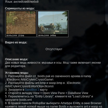
Язык: английский/любой
Скриншоты из мода:
Видео из мода:
Отсутствует
Описание мода:
Два новых вида живности: муравьи и осы. Мод также включает иконки
для редактора.
Установка мода:
1. Распакуйте файл zz_boids.pak из скаченного архива в папку
..\Electronic Arts\Crytek\Crysis\Game\
2. Распакуйте файлы ant.bmp и wasp.bmp в ..\Electronic
Arts\Crytek\Crysis\Editor\ObjectIcons\
3. Загрузите в
SandBox 2
карту
4. Откройте вкладку View > Open View Pane > DataBase View
5. Переключитесь на "Entity Library", кликните на "Load Library" и
загрузите boids.xml
6. В правой панели RollupBar выберите Arhetype Entity, в окне Browser
нажмите левой нопкой мыши на папке Boids и выложите ant и wasp на