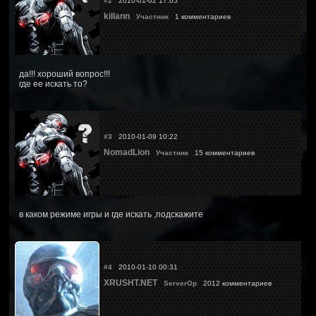
#2
2010-01-02 17:05
killann
Участник
1 комментариев
да!!! хороший вопрос!!!
где ее искать то?
#3
2010-01-09 10:22
NomadLion
Участник
15 комментариев
в каком режиме игры и где искать ,подскажите
#4
2010-01-10 00:31
XRUSHT.NET
ServerOp
2012 комментариев