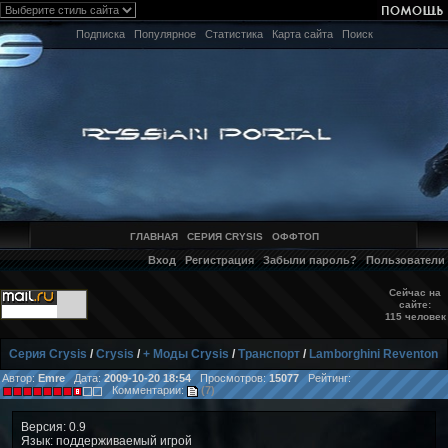
Подписка
Популярное
Статистика
Карта сайта
Поиск
ГЛАВНАЯ
СЕРИЯ CRYSIS
ОФФТОП
Вход
Регистрация
Забыли пароль?
Пользователи
Сейчас на
сайте:
115 человек
Серия Crysis
/
Crysis
/
+ Моды Crysis
/
Транспорт
/
Lamborghini Reventon
Автор:
Emre
Дата:
2009-10-20 18:54
Просмотров:
15077
Рейтинг:
Комментарии:
(7)
Версия: 0.9
Язык: поддерживаемый игрой