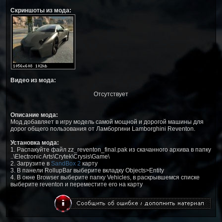
Скриншоты из мода:
Видео из мода:
Отсутствует
Описание мода:
Мод добавляет в игру модель самой мощной и дорогой машины для
дорог общего пользования от Ламборгини Lamborghini Reventon.
Установка мода:
1. Распакуйте файл zz_reventon_final.pak из скачанного архива в папку
..\Electronic Arts\Crytek\Crysis\Game\
2. Загрузите в
SandBox 2
карту
3. В панели RollupBar выберите вкладку Objects>Entity
4. В окне Browser выберите папку Vehicles, в раскрывшемся списке
выберите reventon и переместите его на карту