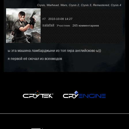
Crysis, Warhead, Wars, Crysis 2, Crysis 3, Remastered, Crysis 4
#7
2010-10-08 14:27
salafail
Участник
265 комментариев
ы эта машина ламбарджыни из топ гира английсково ы))
я первой её скочал из всехмодов