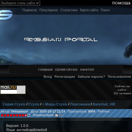
Подписка
Популярное
Статистика
Карта сайта
Поиск
ГЛАВНАЯ
СЕРИЯ CRYSIS
ОФФТОП
Вход
Регистрация
Забыли пароль?
Пользователи
Сейчас на
сайте:
111 человек
Серия Crysis
/
Crysis
/
+ Моды Crysis
/
Персонажи
/
NanoSuit_HR
Автор:
Predaaator
Дата:
2010-10-17 21:14
Просмотров:
8004
Рейтинг:
Комментарии:
(1)
Версия: 1.0.0
Язык: английский/любой