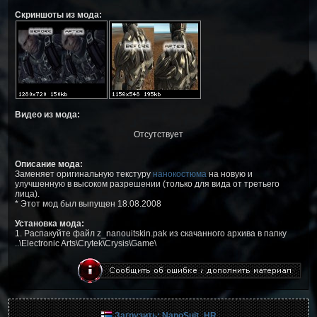
Скриншоты из мода:
Видео из мода:
Отсутствует
Описание мода:
Заменяет оригинальную текстуру
нанокостюма
на новую и
улучшенную в высоком разрешении (только для вида от третьего
лица).
* Этот мод был выпущен 18.08.2008
Установка мода:
1. Распакуйте файл z_nanouitskin.pak из скачанного архива в папку
..\Electronic Arts\Crytek\Crysis\Game\
Загрузить: NanoSuit_HR