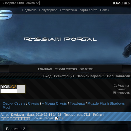
Подписка
Популярное
Статистика
Карта сайта
Поиск
ГЛАВНАЯ
СЕРИЯ CRYSIS
ОФФТОП
Вход
Регистрация
Забыли пароль?
Пользователи
Сейчас на
сайте:
56 человек
Серия Crysis
/
Crysis
/
+ Моды Crysis
/
Графика
/
Muzzle Flash Shadows
Mod
Автор:
Dxslayer
Дата:
2010-12-14 14:23
Просмотров:
7111
Рейтинг:
Комментарии:
(1)
Версия: 1.2