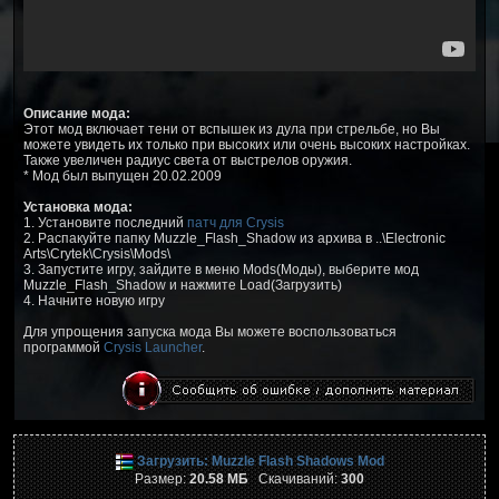
Описание мода:
Этот мод включает тени от вспышек из дула при стрельбе, но Вы
можете увидеть их только при высоких или очень высоких настройках.
Также увеличен радиус света от выстрелов оружия.
* Мод был выпущен 20.02.2009
Установка мода:
1. Установите последний
патч для Crysis
2. Распакуйте папку Muzzle_Flash_Shadow из архива в ..\Electronic
Arts\Crytek\Crysis\Mods\
3. Запустите игру, зайдите в меню Mods(Моды), выберите мод
Muzzle_Flash_Shadow и нажмите Load(Загрузить)
4. Начните новую игру
Для упрощения запуска мода Вы можете воспользоваться
программой
Crysis Launcher
.
Загрузить: Muzzle Flash Shadows Mod
Размер:
20.58 МБ
Скачиваний:
300