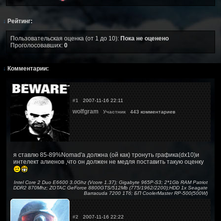
↓
Рейтинг:
Пользовательская оценка (от 1 до 10):
Пока не оценено
Проголосовавших:
0
↓
Комментарии:
#1
2007-11-16 22:11
wolfgram
Участник
443 комментариев
я ставлю 85-89%Nomad'а должна (ой как) тронуть графика(dx10)и
интелект алиенов ,что он должен не медля поставить такую оценку
Intel Core 2 Duo E6600 3.0Ghz (Vcore 1.37); Gigabyte 965P-S3; 2*1Gb RAM Patriot
DDR2 870Mhz; ZOTAC GeForce 8800GTS/512Mb (775/1962/2200);HDD 1x Seagate
Barracuda 7200 1Тб; БП CoolerMaster RP-500(500W)
#2
2007-11-16 22:22