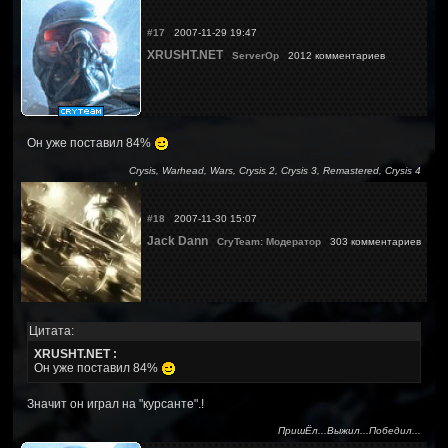
#17
2007-11-29 19:47
XRUSHT.NET
ServerOp
2012 комментариев
Он уже поставил 84%
Crysis, Warhead, Wars, Crysis 2, Crysis 3, Remastered, Crysis 4
#18
2007-11-30 15:07
Jack Dann
CryTeam: Модератор
303 комментариев
Цитата:
XRUSHT.NET :
Он уже поставил 84%
Значит он играл на "курсанте".!
ПришЁл...Выжил...Победил...