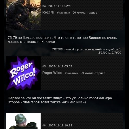
#4
2007-11-18 02:58
Rez@k
Участник
50 комментариев
75-79 не больше поставит . Что то он в теме про Биошок не очень
лестно отзывался о Кризисе .
CRYSIS лучший шутер всех времён и народов !!!
Е6300 /1.5/7600
#5
2007-11-18 05:07
Roger Wilco
Участник
99 комментариев
Первое за что он поставит минус - это уж больно короткая игра.
Второе - глав героя зовут так же как и его ник =)
#6
2007-11-18 10:38