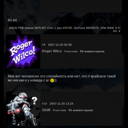
80-84
ASUS P5B Deluxe Wi-Fi-AP, Core 2 Duo E6700, GeForce 8800GTX, 2Gb RAM, X-Fi
XA, 4
#9
2007-11-20 00:39
Roger Wilco
Участник
99 комментариев
Мне вот интересно это случайность или нет, что гг крайсиса такой
же ник как и у номада с аг
))
#10
2007-11-20 13:24
GluM
Участник
64 комментариев