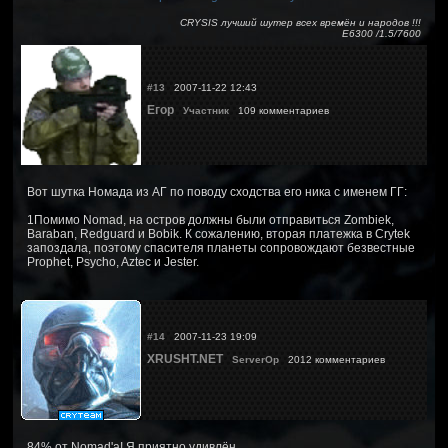
CRYSIS лучший шутер всех времён и народов !!!
Е6300 /1.5/7600
#13
2007-11-22 12:43
Егор
Участник
109 комментариев
Вот шутка Номада из АГ по поводу сходства его ника с именем ГГ:
1Помимо Nomad, на остров должны были отправиться Zombiek,
Baraban, Redguard и Bobik. К сожалению, вторая платежка в Crytek
запоздала, поэтому спасителя планеты сопровождают безвестные
Prophet, Psycho, Aztec и Jester.
#14
2007-11-23 19:09
XRUSHT.NET
ServerOp
2012 комментариев
84% от Nomad'a! Я приятно удивлён.