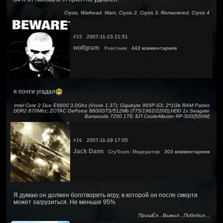
Crysis, Warhead, Wars, Crysis 2, Crysis 3, Remastered, Crysis 4
#15
2007-11-23 21:51
wolfgram
Участник
443 комментариев
я почти угадал
Intel Core 2 Duo E6600 3.0Ghz (Vcore 1.37); Gigabyte 965P-S3; 2*1Gb RAM Patriot
DDR2 870Mhz; ZOTAC GeForce 8800GTS/512Mb (775/1962/2200);HDD 1x Seagate
Barracuda 7200 1Тб; БП CoolerMaster RP-500(500W)
#16
2007-11-29 17:05
Jack Dann
CryTeam: Модератор
303 комментариев
Я думаю он должен боготворить игру, в которой он после смерти
может загрузиться. Не меньше 95%
ПришЁл...Выжил...Победил...