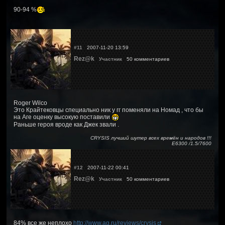
90-94 %
#11
2007-11-20 13:59
Rez@k
Участник
50 комментариев
Roger Wilco
Это Крайтековцы специально ник у гг поменяли на Номад , что бы
на Аге оценку высокую поставили
Раньше героя вроде как Джек звали .
CRYSIS лучший шутер всех времён и народов !!!
Е6300 /1.5/7600
#12
2007-11-22 00:41
Rez@k
Участник
50 комментариев
84% все же неплохо
http://www.ag.ru/reviews/crysis