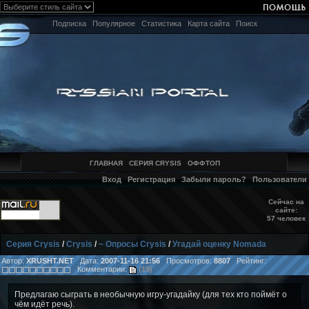
Подписка
Популярное
Статистика
Карта сайта
Поиск
ГЛАВНАЯ
СЕРИЯ CRYSIS
ОФФТОП
Вход
Регистрация
Забыли пароль?
Пользователи
Сейчас на
сайте:
57 человек
Серия Crysis
/
Crysis
/
~ Опросы Crysis
/
Угадай оценку Nomadа
Автор:
XRUSHT.NET
Дата:
2007-11-16 21:56
Просмотров:
8807
Рейтинг:
Комментарии:
(19)
Предлагаю сыграть в необычную игру-угадайку (для тех кто поймёт о
чём идёт речь).