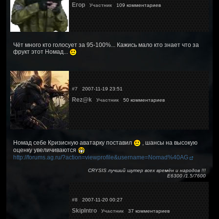
Егор
Участник
109 комментариев
Чёт много кто голосует за 95-100%... Кажись мало кто знает что за
фрукт этот Номад...
#7
2007-11-19 23:51
Rez@k
Участник
50 комментариев
Номад себе Кризисную аватарку поставил
, шансы на высокую
оценку увеличиваются
http://forums.ag.ru/?action=viewprofile&username=Nomad%40AG
CRYSIS лучший шутер всех времён и народов !!!
Е6300 /1.5/7600
#8
2007-11-20 00:27
SkipIntro
Участник
37 комментариев