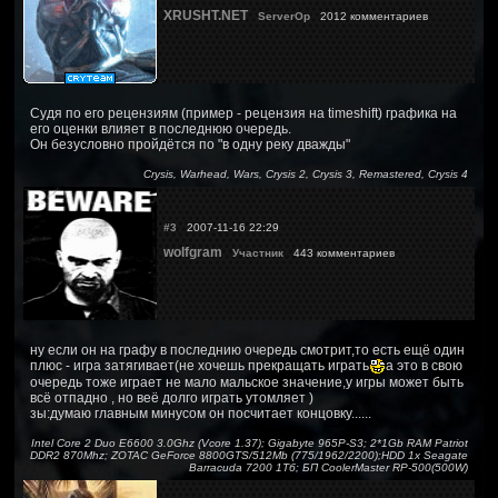
XRUSHT.NET
ServerOp
2012 комментариев
Судя по его рецензиям (пример - рецензия на timeshift) графика на
его оценки влияет в последнюю очередь.
Он безусловно пройдётся по "в одну реку дважды"
Crysis, Warhead, Wars, Crysis 2, Crysis 3, Remastered, Crysis 4
#3
2007-11-16 22:29
wolfgram
Участник
443 комментариев
ну если он на графу в последнию очередь смотрит,то есть ещё один
плюс - игра затягивает(не хочешь прекращать играть
а это в свою
очередь тоже играет не мало мальское значение,у игры может быть
всё отпадно , но веё долго играть утомляет )
зы:думаю главным минусом он посчитает концовку......
Intel Core 2 Duo E6600 3.0Ghz (Vcore 1.37); Gigabyte 965P-S3; 2*1Gb RAM Patriot
DDR2 870Mhz; ZOTAC GeForce 8800GTS/512Mb (775/1962/2200);HDD 1x Seagate
Barracuda 7200 1Тб; БП CoolerMaster RP-500(500W)