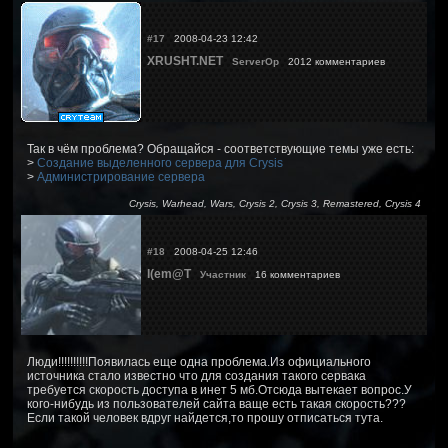
#17
2008-04-23 12:42
XRUSHT.NET
ServerOp
2012 комментариев
Так в чём проблема? Обращайся - соответствующие темы уже есть:
>
Создание выделенного сервера для Crysis
>
Администрирование сервера
Crysis, Warhead, Wars, Crysis 2, Crysis 3, Remastered, Crysis 4
#18
2008-04-25 12:46
I(em@T
Участник
16 комментариев
Люди!!!!!!!!!!Появилась еще одна проблема.Из официального
источника стало известно что для создания такого сервака
требуется скорость доступа в инет 5 мб.Отсюда вытекает вопрос.У
кого-нибудь из пользователей сайта ваще есть такая скорость???
Если такой человек вдруг найдется,то прошу отписаться тута.