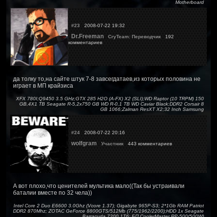
Motherboard
#23
2008-07-22 19:32
Dr.Freeman
CryTeam: Переводчик
192
комментариев
да толку то,на сайте штук 7-8 завсегдатаев,из которых половина не
играет в МП крайзиса
XFX 780I;Q9450 3.5 GHz;GTX 285 H2O (A-FX) X2 (SLI);WD Raptor (10 TRPM) 150
GB,4X1 TB Seagate R-5,2x750 GB WD R-0,1 TB WD Caviar Black;DDR2 Corsair 8
GB 1066;Zalman ResXT X2;32 Inch Samsung
#24
2008-07-22 20:16
wolfgram
Участник
443 комментариев
А вот плохо,что ценителей мультика мало((Так бы устраивали
баталии вместе по 32 чела))
Intel Core 2 Duo E6600 3.0Ghz (Vcore 1.37); Gigabyte 965P-S3; 2*1Gb RAM Patriot
DDR2 870Mhz; ZOTAC GeForce 8800GTS/512Mb (775/1962/2200);HDD 1x Seagate
Barracuda 7200 1Тб; БП CoolerMaster RP-500(500W)