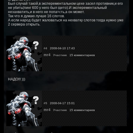
Был случай такой,в эксперементальном цехе засел противник,и его
не убить(пинг 600 у него был гдето).И эксперементальный
незахватить,и в него не попатсть,а он может.
Так что я думаю лучше 16 слотов.
А если народ будет жаловаться на нехватку слотов тогда нужно уже
2 сервера открыть.
#4
2008-04-10 17:43
mr4
Участник
15 комментариев
НАДО!!! )))
#5
2008-04-17 15:01
mr4
Участник
15 комментариев