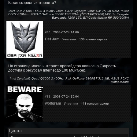
Какая скорость интернета?
Intel Core 2 Duo E6600 3.0Ghz (Vcore 1.37); Gigabyte 965P-S3; 2*1Gb RAM Patriot
DDR2 870Mhz; ZOTAC GeForce 8800GTS/512Mb (775/1962/2200);HDD 1x Seagate
Barracuda 7200 1Тб; БП CoolerMaster RP-500(500W)
#30
2008-07-24 14:06
Def Jam
Участник
136 комментариев
На странице моего интернет провайдера написано Скорость
доступа к ресурсам Internet до 100 Мбит/сек.
Intel Core(tm)2 Quad Q6600 2.40GHz; Palit GeForce 9800GT 512 MB; ASUS P5KC
Motherboard
#31
2008-07-24 15:04
wolfgram
Участник
443 комментариев
Цитата: