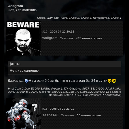
wolfgram
Нет, к сожалению.
Crysis, Warhead, Wars, Crysis 2, Crysis 3, Remastered, Crysis 4
#10
2008-04-22 20:12
wolfgram
Участник
443 комментариев
Цитата:
Нет, к сожалению.
Да,жаль....
Ну а еслиб был бы, то я там играл бы 24 в сутки
Intel Core 2 Duo E6600 3.0Ghz (Vcore 1.37); Gigabyte 965P-S3; 2*1Gb RAM Patriot
DDR2 870Mhz; ZOTAC GeForce 8800GTS/512Mb (775/1962/2200);HDD 1x Seagate
Barracuda 7200 1Тб; БП CoolerMaster RP-500(500W)
#11
2008-04-22 21:01
sasha146
Участник
55 комментариев