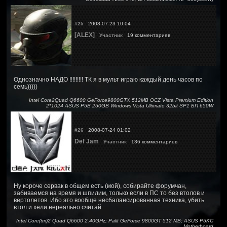
#25
2008-07-23 10:04
[ALEX]
Участник
19 комментариев
Однозначно НАДО !!!!!!!!! ТК я в мульт играю каждый день часов по
семь)))))
Intel Core2Quad Q6600 GeForce9800GTX 512MB OCZ Vista Premium Edition
2*1024 ASUS P5B 250GB Windows Vista Ultimate 32bit SP1 БП 650W
#26
2008-07-24 01:02
Def Jam
Участник
136 комментариев
Ну короче сервак в общем есть (мой), собирайте форумчан,
забиваемся на время и шпилим, только если в ПС то без втолов и
вертолетов. Ибо это вообще несбалансированная техника, убить
втол и хели нереально считай.
Intel Core(tm)2 Quad Q6600 2.40GHz; Palit GeForce 9800GT 512 MB; ASUS P5KC
Motherboard