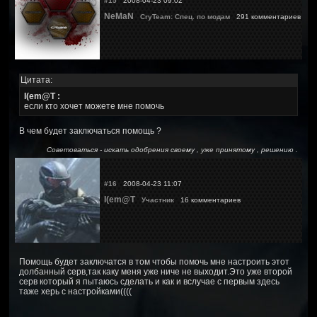
#15
2008-04-23 09:02
NeMaN
CryTeam: Спец. по модам
291 комментариев
Цитата:
I(em@T :
если кто хочет можете мне помочь
В чем будет заключаться помощь ?
Советоваться - искать одобрения своему , уже принятому , решению .
#16
2008-04-23 11:07
I(em@T
Участник
16 комментариев
Помощь будет заключатся в том чтобы помочь мне настроить этот
долбанный серв,так каку меня уже ниче не выходит.Это уже второй
серв который я пытаюсь сделать и как и вслучае с первым здесь
таже херь с настройками((((