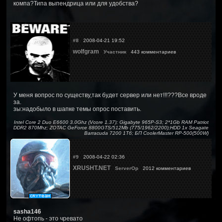
компа?Типа выпендрица или для удобства?
#8
2008-04-21 19:52
wolfgram
Участник
443 комментариев
У меня вопрос по существу,так будет сервер или нет!!!???Все вроде
за.
зы:надобыло в шапке темы опрос поставить.
Intel Core 2 Duo E6600 3.0Ghz (Vcore 1.37); Gigabyte 965P-S3; 2*1Gb RAM Patriot
DDR2 870Mhz; ZOTAC GeForce 8800GTS/512Mb (775/1962/2200);HDD 1x Seagate
Barracuda 7200 1Тб; БП CoolerMaster RP-500(500W)
#9
2008-04-22 02:36
XRUSHT.NET
ServerOp
2012 комментариев
sasha146
Не офтопь - это чревато