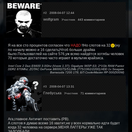
#2
2008-04-07 12:44
wolfgram
Участник
443 комментариев
Я на все сто процентов согласен что
НАДО
!!Но слотов на 32
(ну
по началу можно и 16 сделать)Чтоб больше драйва
было.Пользоватлей на сайте 576,уж всяко найдётся хотябы человек
70 которые достаточно часто играют в мультик крайзиса.
Intel Core 2 Duo E6600 3.0Ghz (Vcore 1.37); Gigabyte 965P-S3; 2*1Gb RAM Patriot
DDR2 870Mhz; ZOTAC GeForce 8800GTS/512Mb (775/1962/2200);HDD 1x Seagate
Barracuda 7200 1Тб; БП CoolerMaster RP-500(500W)
#3
2008-04-07 13:31
Глебуська
Участник
71 комментариев
Ага,главное Античит поставить (PB).
А слотов я думаю всеже 16 хватит,не у всех нормально идти будет
когда 32 человека на сервере,МЕНЯ ЛАГГЕРЫ УЖЕ ТАК
ЗАДОЛБАЛИ.