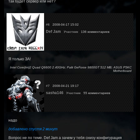
так будет сервер или нет?
#6
2008-04-17 15:02
Def Jam
Участник
136 комментариев
Я только ЗА!
Intel Core(tm)2 Quad Q6600 2.40GHz; Palit GeForce 9800GT 512 MB; ASUS P5KC
Motherboard
#7
2008-04-21 19:17
sasha146
Участник
55 комментариев
надо
добавлено спустя 2 минут
Вопрос не по теме. Def Jam а зачем у тебя снизу конфигурация