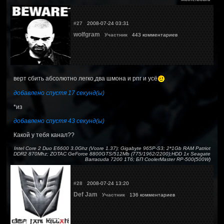
#27
2008-07-24 03:31
wolfgram
Участник
443 комментариев
верт сбить абсолютно легко,два шмона и рпг и усё
добавлено спустя 17 секунд(ы)
*из
добавлено спустя 43 секунд(ы)
Какой у тебя канал??
Intel Core 2 Duo E6600 3.0Ghz (Vcore 1.37); Gigabyte 965P-S3; 2*1Gb RAM Patriot
DDR2 870Mhz; ZOTAC GeForce 8800GTS/512Mb (775/1962/2200);HDD 1x Seagate
Barracuda 7200 1Тб; БП CoolerMaster RP-500(500W)
#28
2008-07-24 13:20
Def Jam
Участник
136 комментариев