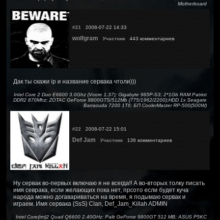
Motherboard
#21
2008-07-22 14:33
wolfgram
Участник
443 комментариев
Дак ты скажи ip и название сервака чтоли)))
Intel Core 2 Duo E6600 3.0Ghz (Vcore 1.37); Gigabyte 965P-S3; 2*1Gb RAM Patriot
DDR2 870Mhz; ZOTAC GeForce 8800GTS/512Mb (775/1962/2200);HDD 1x Seagate
Barracuda 7200 1Тб; БП CoolerMaster RP-500(500W)
#22
2008-07-22 15:01
Def Jam
Участник
136 комментариев
Ну сервак во-первых включаю я не всегда!! А во-вторых толку писать
имя севрака, если желающих пока нет, прсото если будет куча
народа можно догавариваться на время, я подымаю сервак и
играем. Имя сервака {SsS} Clan, Def_Jam_Killah ADMIN
Intel Core(tm)2 Quad Q6600 2.40GHz; Palit GeForce 9800GT 512 MB; ASUS P5KC