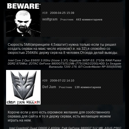
#19
2008-04-25 15:39
wolfgram
Участник
443 комментариев
Скорость 5Мб(впринципе 4,5хватит) нужна только если ты решил
создать сервак на макс число игроков(т.е. на 32),я спокойно со
скоростью 256Кб\с держу серв на 8 человек.Отсюда делай выводы.
Intel Core 2 Duo E6600 3.0Ghz (Vcore 1.37); Gigabyte 965P-S3; 2*1Gb RAM Patriot
DDR2 870Mhz; ZOTAC GeForce 8800GTS/512Mb (775/1962/2200);HDD 1x Seagate
Barracuda 7200 1Тб; БП CoolerMaster RP-500(500W)
#20
2008-07-22 14:10
Def Jam
Участник
136 комментариев
Короче если у кого есть огромное желание для сообственного
сервака для сайта я то я держу сервак, есть желающие можем
играть на нем.
Intel Core(tm)2 Quad Q6600 2.40GHz; Palit GeForce 9800GT 512 MB; ASUS P5KC