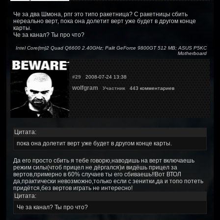
Че за два Шмона, рпг это типо ракетница? С ракетницы сбить
нереально верт, пока она долетит верт уже будет в другом конце
карты.
Че за канал? Ты про что?
Intel Core(tm)2 Quad Q6600 2.40GHz; Palit GeForce 9800GT 512 MB; ASUS P5KC
Motherboard
#29
2008-07-24 13:38
wolfgram
Участник
443 комментариев
Цитата:
пока она долетит верт уже будет в другом конце карты.
Да его просто сбить я тебе говорю,наводишь на верт включаешь
режим силы(чтоб прицел не дёргался)и видёшь прицел за
вертов,примерно в 60% случаев ты его сбиваешь!!Вот ВТОЛ
да,практически невозможно,только если с зенитки,да и топо потеть
придётся,без вертов играть не интересно!
Цитата:
Че за канал? Ты про что?