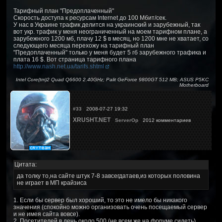
Тарифный план "Предоплаченный"
Скорость доступа к ресурсам Internet до 100 Мбит/сек.
У нас в Украине трафик делится на украинский и зарубежный, так
вот укр. трафик у меня неограниченный на моем тарифном плане, а
зарубежного 1200 мб, плачу 12 $ в месяц, но 1200 мне не хватает, со
следующего месяца перехожу на тарифный план
"Предоплаченный" только у меня будет 5 гб зарубежного трафика и
плата 16 $. Вот страница тарифного плана
http://www.nash.net.ua/tarifs.shtml
Intel Core(tm)2 Quad Q6600 2.40GHz; Palit GeForce 9800GT 512 MB; ASUS P5KC
Motherboard
#33
2008-07-27 19:32
XRUSHT.NET
ServerOp
2012 комментариев
Цитата:
да толку то,на сайте штук 7-8 завсегдатаев,из которых половина
не играет в МП крайзиса
1. Если бы сервер был хороший, то это не имело бы никакого
значения (спокойно можно организовать очень посещаемый сервер
и не имея сайта вовсе).
2. Посетителей в день около 500 (не всем же на форуме сидеть).