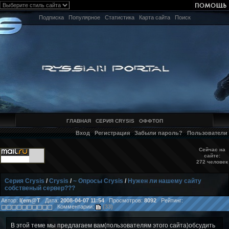
Подписка
Популярное
Статистика
Карта сайта
Поиск
ГЛАВНАЯ
СЕРИЯ CRYSIS
ОФФТОП
Вход
Регистрация
Забыли пароль?
Пользователи
Сейчас на
сайте:
272 человек
Серия Crysis
/
Crysis
/
~ Опросы Crysis
/
Нужен ли нашему сайту
собственый сервер???
Автор:
I(em@T
Дата:
2008-04-07 11:54
Просмотров:
8092
Рейтинг:
Комментарии:
(33)
В этой теме мы предлагаем вам(пользователям этого сайта)обсудить