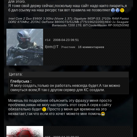
для этого.
Я тоже свой держу сейчас,поскольку наш сайт надо както пиарить,я
б дал ссылку на наш ресурс так вот правила не позволяют
.
Intel Core 2 Duo E6600 3.0Ghz (Vcore 1.37); Gigabyte 965P-S3; 2*1Gb RAM Patriot
DDR2 870Mhz; ZOTAC GeForce 8800GTS/512Mb (775/1962/2200);HDD 1x Seagate
Barracuda 7200 1Тб; БП CoolerMaster RP-500(500W)
#14
2008-04-23 06:51
I(em@T
Участник
16 комментариев
Цитата:
Глебуська :
Я могу создать,только он работать невсегда будет.А так можно
скинуться всем,Я так с другом сервер для КС создали.
Можешь по подробнее объяснить эту фразу,у меня просто
проблема,никак не могу настроить этот серв.А серв к сайту
обязательно будет
.Просто у меня щя времени на это
нехватает,так что если кто хочет можете мне помочь