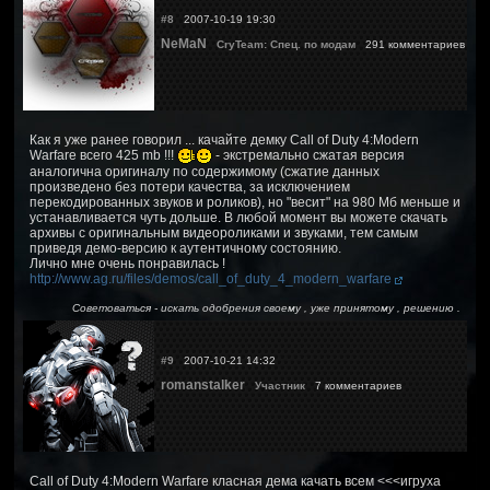
#8
2007-10-19 19:30
NeMaN
CryTeam: Спец. по модам
291 комментариев
Как я уже ранее говорил ... качайте демку Call of Duty 4:Modern
Warfare всего 425 mb !!!
- экстремально сжатая версия
аналогична оригиналу по содержимому (сжатие данных
произведено без потери качества, за исключением
перекодированных звуков и роликов), но "весит" на 980 Мб меньше и
устанавливается чуть дольше. В любой момент вы можете скачать
архивы с оригинальным видеороликами и звуками, тем самым
приведя демо-версию к аутентичному состоянию.
Лично мне очень понравилась !
http://www.ag.ru/files/demos/call_of_duty_4_modern_warfare
Советоваться - искать одобрения своему , уже принятому , решению .
#9
2007-10-21 14:32
romanstalker
Участник
7 комментариев
Call of Duty 4:Modern Warfare класная дема качать всем <<<игруха