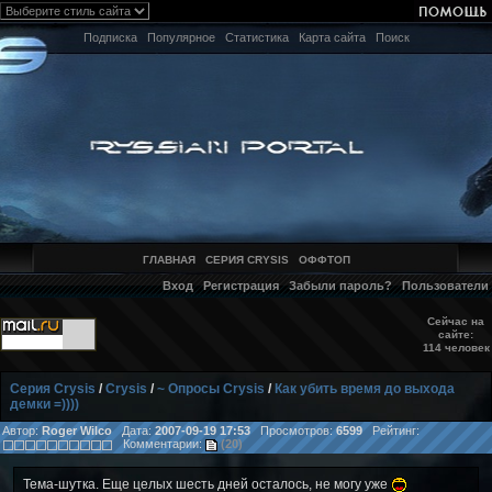
Подписка
Популярное
Статистика
Карта сайта
Поиск
ГЛАВНАЯ
СЕРИЯ CRYSIS
ОФФТОП
Вход
Регистрация
Забыли пароль?
Пользователи
Сейчас на
сайте:
114 человек
Серия Crysis
/
Crysis
/
~ Опросы Crysis
/
Как убить время до выхода
демки =))))
Автор:
Roger Wilco
Дата:
2007-09-19 17:53
Просмотров:
6599
Рейтинг:
Комментарии:
(20)
Тема-шутка. Еще целых шесть дней осталось, не могу уже