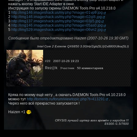
нажать кнопку Start IDE Adapter в окне.
Инструкция по запуску скрины DAEMON Tools Pro v4.10.218.0
1
http://img146.imageshack.us/my.php?image=01vp9.jpg
2
http://img146.imageshack.us/my.php?image=02ql8.jpg
3
http://img137.imageshack.us/my.php?image=03ji5.jpg
4
http://img146.imageshack.us/my.php?image=05as0.jpg
5
http://img529.imageshack.us/my.php?image=06vn2.jpg
Сообщение было отредактировано Haizen (2007-10-26 19:30 GMT)
Intel Core 2 Extreme QX6850 3.0GHz/2gb(SLI)/2x8800Ultra(SLI)
#20
2007-10-26 19:23
Rez@k
Участник
50 комментариев
Кряка по моему ещё нету , а скачать DAEMON Tools Pro v4.10.218.0
можно тут
http://torrents.ru/forum/viewtopic.php?t=413291
.
Через него всё прекрастно запускается !
Haizen +1
CRYSIS лучший шутер всех времён и народов !!!
Е6300 /1.5/7600