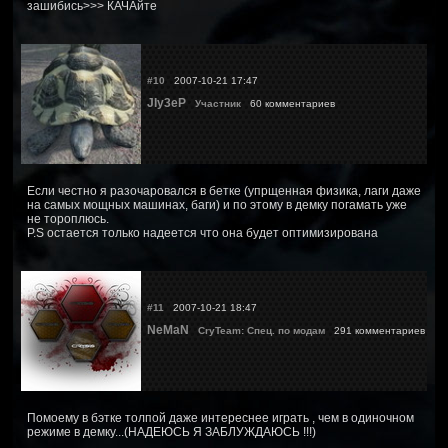
зашибись>>> КАЧАйте
#10
2007-10-21 17:47
JIy3eP
Участник
60 комментариев
Если честно я разочаровался в бетке (упрщенная физика, лаги даже
на самых мощных машинах, баги) и по этому в демку погамать уже
не тороплюсь.
P.S остается только надеется что она будет оптимизирована
#11
2007-10-21 18:47
NeMaN
CryTeam: Спец. по модам
291 комментариев
Помоему в бэтке толпой даже интереснее играть , чем в одиночном
режиме в демку...(НАДЕЮСЬ Я ЗАБЛУЖДАЮСЬ !!!)