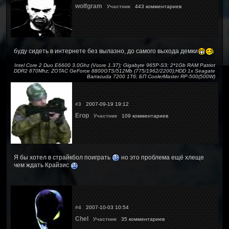
wolfgram
Участник
443 комментариев
буду сидеть в интернете без вылазно, до самого выхода демки
Intel Core 2 Duo E6600 3.0Ghz (Vcore 1.37); Gigabyte 965P-S3; 2*1Gb RAM Patriot
DDR2 870Mhz; ZOTAC GeForce 8800GTS/512Mb (775/1962/2200);HDD 1x Seagate
Barracuda 7200 1Тб; БП CoolerMaster RP-500(500W)
#3
2007-09-19 19:12
Егор
Участник
109 комментариев
Я бы хотел в страйкбол поиграть
но это проблема ещё хлеще
чем ждать Крайзис
#4
2007-10-03 10:54
Chel
Участник
35 комментариев