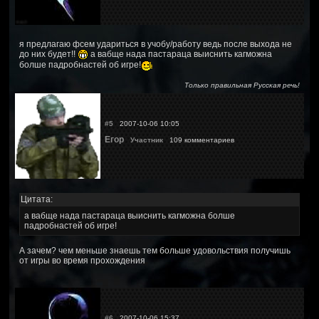
я предлагаю фсем удариться в учобу/работу ведь после выхода не
до них будет!!
а вабще нада пастараца выиснить кагможна
болше падробнастей об игре!
Только правильная Русская речь!
#5
2007-10-06 10:05
Егор
Участник
109 комментариев
Цитата:
а вабще нада пастараца выиснить кагможна болше
падробнастей об игре!
А зачем? чем меньше знаешь тем больше удовольствия получишь
от игры во время прохождения
#6
2007-10-06 15:37