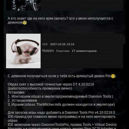
А кто знает где на него кряк скачать? ато у меня неполучается с
демоном
#19
2007-10-26 19:19
Haizen
Участник
27 комментариев
С демоном получаеться если у тебя есть крякнутый демон Pro
Образ снят с высокой точностью через DT 4.10.0218
(работоспособность проверена лично).
Установка:
1. Монтируем образ в эмулятор(рекомендуемый Daemon Tools )
2. Устанавливаем
3. Играем (образ TheWitcher.mds должен находится в эмуляторе)
Для запуска игры надо добавить в Daemon Tools Pro v4.10.0218.0
IDE-привод (из главного меню программы) и на него монтировать
образ
IDE включаем через DaemonToolsPro, правка Tools > Virtual Device
Manager > в открывшимся окне нажать кнопку Stop SCSI Adapter и