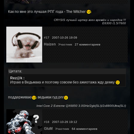
Как по мне это лучшая РПГ года - The Witcher
CRYSIS лучший шутер всех времён и народов !!!
Е6300 /1.5/7600
#17
2007-10-26 19:09
Haizen
Участник
27 комментариев
Цитата:
Rez@k :
Играю в Ведьмака и поэтому совсем без ажиотажа жду демку
поддерживаю
ведьмак гуд рпг
Intel Core 2 Extreme QX6850 3.0GHz/2gb(SLI)/2x8800Ultra(SLI)
#18
2007-10-26 19:12
GluM
Участник
64 комментариев