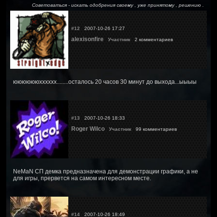
Советоваться - искать одобрения своему , уже принятому , решению .
#12
2007-10-26 17:27
alexisonfire
Участник
2 комментариев
ююююююхххххх........осталось 20 часов 30 минут до выхода...ыыыы
#13
2007-10-26 18:33
Roger Wilco
Участник
99 комментариев
NeMaN СП демка предназначена для демонстрации графики, а не
для игры, прервется на самом интересном месте.
#14
2007-10-26 18:49