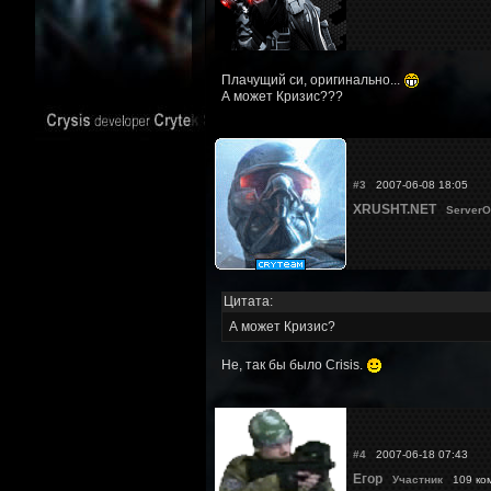
Плачущий си, оригинально...
А может Кризис???
#3
2007-06-08 18:05
XRUSHT.NET
ServerO
Цитата:
А может Кризис?
Не, так бы было Crisis.
#4
2007-06-18 07:43
Егор
Участник
109 ко