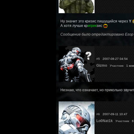
Ну значит это кризис пишущийся через
Y
А хотя лучше кр
игрек
зис
Сообщение было отредактировано Егор (
#5
2007-08-27 04:54
Gizmo
Участник
1 ком
Незнаю, что означает, но прикольно звучит
#6
2007-09-11 10:47
Lo0Nat1k
Участник
6 