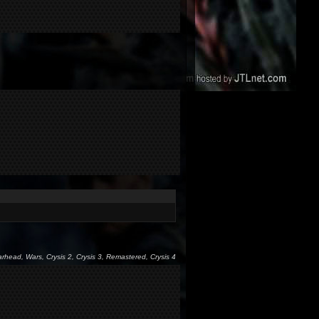
arhead, Wars, Crysis 2, Crysis 3, Remastered, Crysis 4