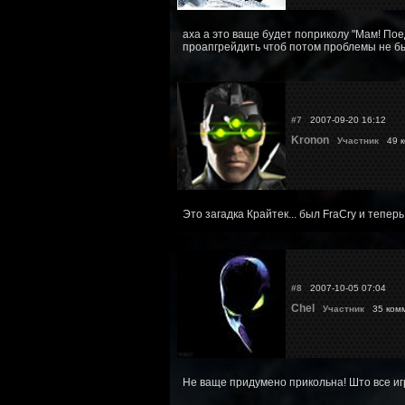
аха а это ваще будет поприколу "Мам! Поед
проапгрейдить чтоб потом проблемы не был
#7
2007-09-20 16:12
Kronon
Участник
49 к
Это загадка Крайтек... был FraCry и теперь 
#8
2007-10-05 07:04
Chel
Участник
35 ком
Не ваще придумено прикольна! Што все игр