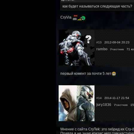
как будет называться следующая часть?
CryVia
#13
2012-08-04 20:23
rambo
Участник
71 ко
первый комент за почти 5 лет
#14
2014-11-17 21:54
jury1836
Участник
15 
Мнение с сайта CryTek: это гибрид их Cry-(Cr
Правда я не знаю кризис чего там наступи