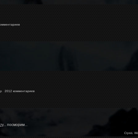
омментариев
p
2012 комментариев
ry
... посморим...
Crysis, W