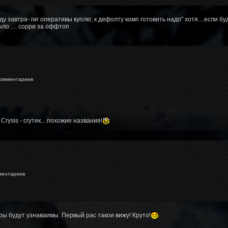
у завтра- гиг оперативы куплю; к дефолту комп готовить надо" хотя....если б
о .... сорри за оффтоп
омментариев
Crysis - cryтек... похожие названия!
ментариев
ы будут узнаваимы. Первый рас такои вижу! Круто!