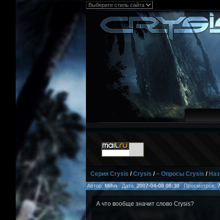
Серия Crysis
/
Crysis
/
~ Опросы Crysis
/
Наз
Автор:
Mihn
Дата:
2007-04-08 08:30
Просмотров:
А что вообще значит слово Crysis?