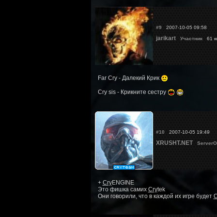
#9
2007-10-05 09:58
jarikart
Участник
61 к
Far Cry - Далекий Крик
Cry sis - Крикните сестру
#10
2007-10-05 19:49
XRUSHT.NET
ServerO
+
Cry
ENGINE
Это фишка самих
Cry
tek
Они говорили, что в каждой их игре будет
C