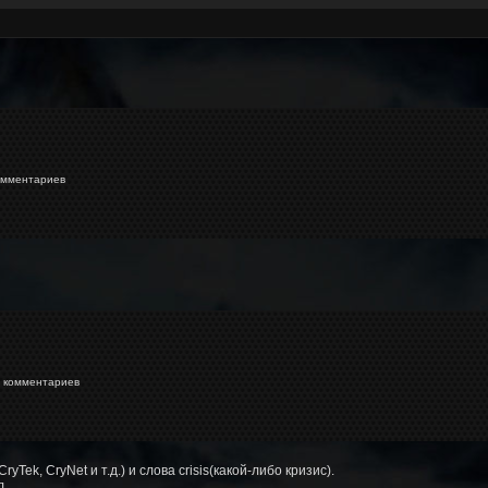
мментариев
комментариев
yTek, CryNet и т.д.) и слова crisis(какой-либо кризис).
л.