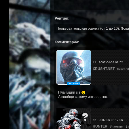
↓
Рейтинг:
Пользовательская оценка (от 1 до 10):
Пока
↓
Комментарии:
#1
2007-04-08 08:52
XRUSHT.NET
ServerO
Плачущий sis
А вообще самому интерестно.
#2
2007-06-08 17:06
HUNTER
Участник
1 