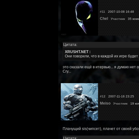
#11
2007-10-08 16:48
Chel
Участник
35 ком
Цитата:
XRUSHT.NET :
Они говорили, что в каждой их игре будет
это сказали ещё в итервью... я думаю нет 
Cry...
#12
2007-11-16 23:25
Meiso
Участник
19 ко
Плачущий sis(чипсет), плачет от своей уб
Цитата: