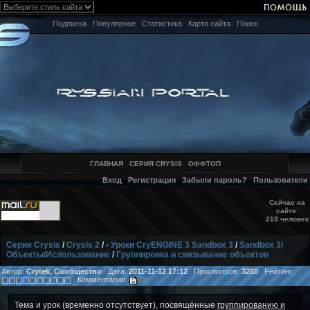
Подписка
Популярное
Статистика
Карта сайта
Поиск
ГЛАВНАЯ
СЕРИЯ CRYSIS
ОФФТОП
Вход
Регистрация
Забыли пароль?
Пользователи
Сейчас на
сайте:
219 человек
Серия Crysis
/
Crysis 2
/
• Уроки CryENGINE 3 Sandbox 3
/
Sandbox 3/
Объекты/Использование
/
Группировка и связывание объектов
Автор:
Crytek, Сообщество
Дата:
2011-11-12 17:12
Просмотров:
3260
Рейтинг:
Комментарии:
(0)
Тема и урок (временно отсутствует), посвящённые
группированию и