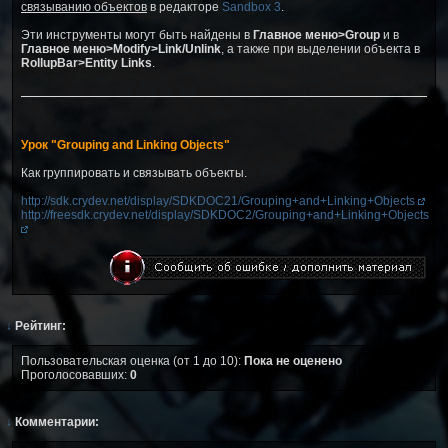
связыванию объектов
в редакторе
Sandbox 3
.
Эти инструменты могут быть найдены в
Главное меню>Group
и в
Главное меню>Modify>Link/Unlink
, а также при выделении объекта в
RollupBar>Entity Links
.
Урок "Grouping and Linking Objects"
Как группировать и связывать объекты.
http://sdk.crydev.net/display/SDKDOC21/Grouping+and+Linking+Objects
http://freesdk.crydev.net/display/SDKDOC2/Grouping+and+Linking+Objects
↓
Рейтинг:
Пользовательская оценка (от 1 до 10):
Пока не оценено
Проголосовавших:
0
↓
Комментарии: