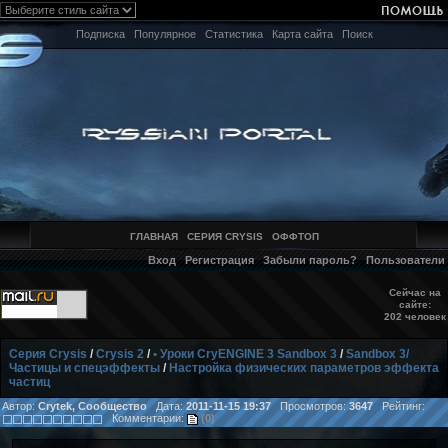
Подписка
Популярное
Статистика
Карта сайта
Поиск
ГЛАВНАЯ
СЕРИЯ CRYSIS
ОФФТОП
Вход
Регистрация
Забыли пароль?
Пользователи
Сейчас на
сайте:
202 человек
Серия Crysis
/
Crysis 2
/
• Уроки CryENGINE 3 Sandbox 3
/
Sandbox 3/
Частицы и cпецэффекты
/
Настройка физических параметров эффекта
частиц
Автор:
Crytek, Сообщество
Дата:
2011-11-15 19:37
Просмотров:
3647
Рейтинг:
Комментарии:
(0)