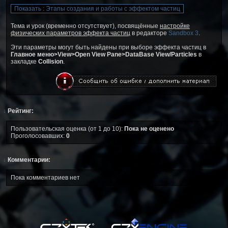
Тема и урок (временно отсутствует), посвящённые
настройке
физических параметров эффекта частиц
в редакторе
Sandbox 3
.
Эти параметры могут быть найдены при выборе эффекта частиц в
Главное меню>View>Open View Pane>DataBase View/Particles
в
закладке
Collision
.
↓
Рейтинг:
Пользовательская оценка (от 1 до 10):
Пока не оценено
Проголосовавших:
0
↓
Комментарии:
Пока комментариев нет