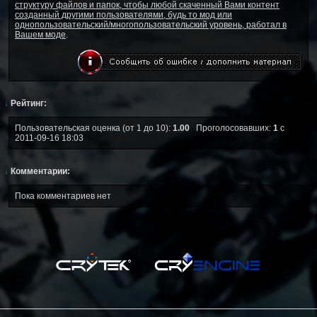
структуру файлов и папок, чтобы любой скаченный Вами контент
созданный другими пользователями, будь то мод или
однопользовательский/многопользовательский уровень, работал в
Вашем моде
.
↓
Рейтинг:
Пользовательская оценка (от 1 до 10):
1.00
Проголосовавших:
1
с
2011-09-16 18:03
↓
Комментарии:
Пока комментариев нет