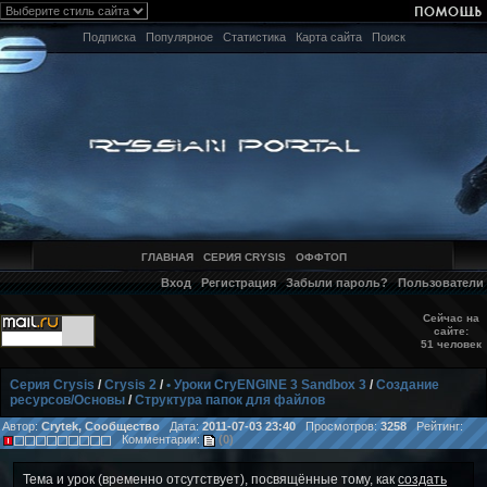
Подписка
Популярное
Статистика
Карта сайта
Поиск
ГЛАВНАЯ
СЕРИЯ CRYSIS
ОФФТОП
Вход
Регистрация
Забыли пароль?
Пользователи
Сейчас на
сайте:
51 человек
Серия Crysis
/
Crysis 2
/
• Уроки CryENGINE 3 Sandbox 3
/
Создание
ресурсов/Основы
/
Структура папок для файлов
Автор:
Crytek, Сообщество
Дата:
2011-07-03 23:40
Просмотров:
3258
Рейтинг:
Комментарии:
(0)
Тема и урок (временно отсутствует), посвящённые тому, как
создать