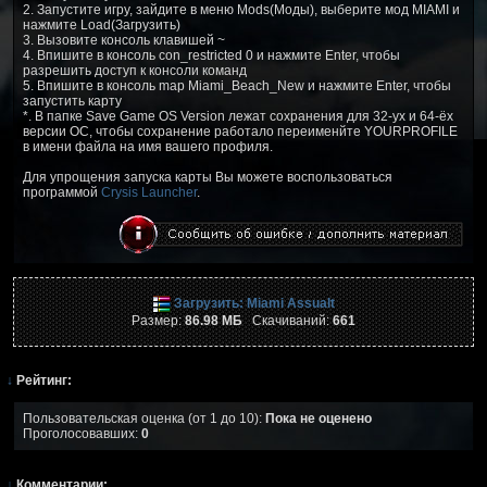
2. Запустите игру, зайдите в меню Mods(Моды), выберите мод MIAMI и
нажмите Load(Загрузить)
3. Вызовите консоль клавишей ~
4. Впишите в консоль con_restricted 0 и нажмите Enter, чтобы
разрешить доступ к консоли команд
5. Впишите в консоль map Miami_Beach_New и нажмите Enter, чтобы
запустить карту
*. В папке Save Game OS Version лежат сохранения для 32-ух и 64-ёх
версии ОС, чтобы сохранение работало переименйте YOURPROFILE
в имени файла на имя вашего профиля.
Для упрощения запуска карты Вы можете воспользоваться
программой
Crysis Launcher
.
Загрузить: Miami Assualt
Размер:
86.98 МБ
Скачиваний:
661
↓
Рейтинг:
Пользовательская оценка (от 1 до 10):
Пока не оценено
Проголосовавших:
0
↓
Комментарии: