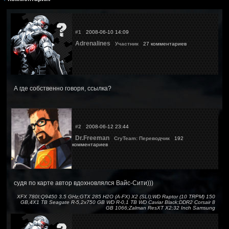
#1
2008-06-10 14:09
Adrenalines
Участник
27 комментариев
А где собственно говоря, ссылка?
#2
2008-06-12 23:44
Dr.Freeman
CryTeam: Переводчик
192
комментариев
судя по карте автор вдохновлялся Вайс-Сити)))
XFX 780I;Q9450 3.5 GHz;GTX 285 H2O (A-FX) X2 (SLI);WD Raptor (10 TRPM) 150
GB,4X1 TB Seagate R-5,2x750 GB WD R-0,1 TB WD Caviar Black;DDR2 Corsair 8
GB 1066;Zalman ResXT X2;32 Inch Samsung