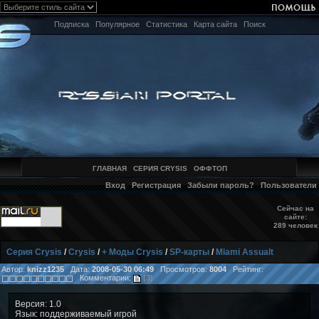
Подписка
Популярное
Статистика
Карта сайта
Поиск
ГЛАВНАЯ
СЕРИЯ CRYSIS
ОФФТОП
Вход
Регистрация
Забыли пароль?
Пользователи
Сейчас на
сайте:
289 человек
Серия Crysis
/
Crysis
/
+ Моды Crysis
/
SP-карты
/
Miami Assualt
Автор:
knizz1235
Дата:
2008-05-30 06:49
Просмотров:
8004
Рейтинг:
Комментарии:
(3)
Версия: 1.0
Язык: поддерживаемый игрой