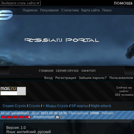
Подписка
Популярное
Статистика
Карта сайта
Поиск
ГЛАВНАЯ
СЕРИЯ CRYSIS
ОФФТОП
Вход
Регистрация
Забыли пароль?
Пользователи
Сейчас на
сайте:
302 человек
Серия Crysis
/
Crysis
/
+ Моды Crysis
/
SP-карты
/
Night attack
Автор:
yurafisher1
Дата:
2013-10-30 14:36
Просмотров:
10986
Рейтинг:
Комментарии:
(1)
Версия: 1.0
Язык: английский, русский