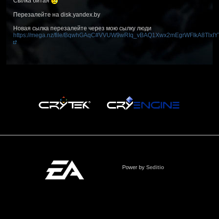
Сылка битая
Перезалейте на disk.yandex.by
Новая сылка перезалейте через мою сылку люди
https://mega.nz/file/BqwhGAqC#VVUW9wRIq_vBAQ1Xwx2mEgrWFIkA8TlxIY
Power by
Seditio