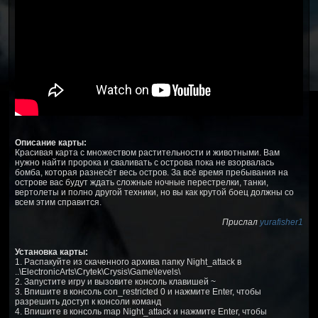
Описание карты:
Красивая карта с множеством растительности и животными. Вам
нужно найти пророка и сваливать с острова пока не взорвалась
бомба, которая разнесёт весь остров. За всё время пребывания на
острове вас будут ждать сложные ночные перестрелки, танки,
вертолеты и полно другой техники, но вы как крутой боец должны со
всем этим справится.
Прислал
yurafisher1
Установка карты:
1. Распакуйте из скаченного архива папку Night_attack в
..\ElectronicArts\Crytek\Crysis\Game\levels\
2. Запустите игру и вызовите консоль клавишей ~
3. Впишите в консоль con_restricted 0 и нажмите Enter, чтобы
разрешить доступ к консоли команд
4. Впишите в консоль map Night_attack и нажмите Enter, чтобы