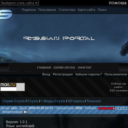
Подписка
Популярное
Статистика
Карта сайта
Поиск
ГЛАВНАЯ
СЕРИЯ CRYSIS
ОФФТОП
Вход
Регистрация
Забыли пароль?
Пользователи
Сейчас на
сайте:
213 человек
Серия Crysis
/
Crysis
/
+ Моды Crysis
/
SP-карты
/
Treasure
Автор:
skm
Дата:
2008-04-06 01:07
Просмотров:
8896
Рейтинг:
Комментарии:
(2)
Версия: 1.0.1
Язык: английский