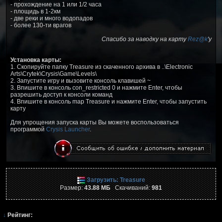
- прохождение на 1 или 1/2 часа
- площидь в 1-2км
- две реки и много водопадов
- более 130-ти врагов
Спасибо за наводку на карту
Rez@k
'у
Установка карты:
1. Скопируйте папку Treasure из скаченного архива в ..\Electronic
Arts\Crytek\Crysis\Game\Levels\
2. Запустите игру и вызовите консоль клавишей ~
3. Впишите в консоль con_restricted 0 и нажмите Enter, чтобы
разрешить доступ к консоли команд
4. Впишите в консоль map Treasure и нажмите Enter, чтобы запустить
карту
Для упрощения запуска карты Вы можете воспользоваться
программой
Crysis Launcher
.
Загрузить: Treasure
Размер:
43.88 МБ
Скачиваний:
981
↓
Рейтинг: