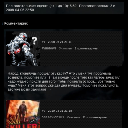
Пользовательская оценка (от 1 до 10):
5.50
Проголосовавших:
2
с
2008-04-06 22:50
↓
Комментарии:
#1
2008-05-24 21:11
Windows
Участник
1 комментариев
Народ, ктонибудь прошёл эту карту? Ато у меня тут проблемка
возникла, помогите плз =) Там вконце после того как лагерь зачистил
надо куда-то придти для того чтобы покинуть остров... Вот только
куда? Меня этот вопрос уже два дня мучает.. Помогите пожалуйста,
ато уже мозги закипают =)
#2
2010-03-31 21:18
Stasevich101
Участник
11 комментариев