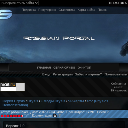
Подписка
Популярное
Статистика
Карта сайта
Поиск
ГЛАВНАЯ
СЕРИЯ CRYSIS
ОФФТОП
Вход
Регистрация
Забыли пароль?
Пользователи
Сейчас на
сайте:
89 человек
Серия Crysis
/
Crysis
/
+ Моды Crysis
/
SP-карты
/
XYZ (Physics
Demonstration)
Автор:
poomuckel
Дата:
2007-12-04 04:02
Просмотров:
17391
Рейтинг:
Комментарии:
(5)
Версия: 1.0