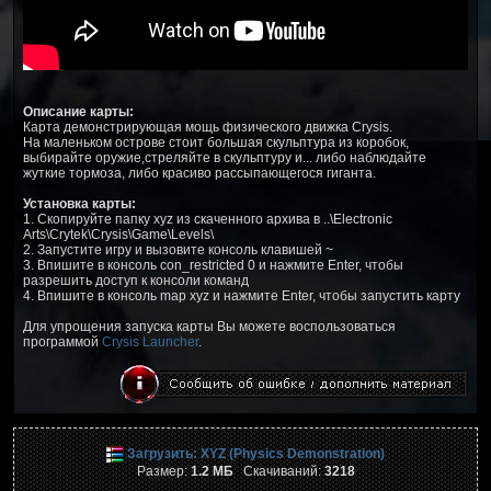
Описание карты:
Карта демонстрирующая мощь физического движка Crysis.
На маленьком острове стоит большая скульптура из коробок,
выбирайте оружие,стреляйте в скульптуру и... либо наблюдайте
жуткие тормоза, либо красиво рассыпающегося гиганта.
Установка карты:
1. Скопируйте папку xyz из скаченного архива в ..\Electronic
Arts\Crytek\Crysis\Game\Levels\
2. Запустите игру и вызовите консоль клавишей ~
3. Впишите в консоль con_restricted 0 и нажмите Enter, чтобы
разрешить доступ к консоли команд
4. Впишите в консоль map xyz и нажмите Enter, чтобы запустить карту
Для упрощения запуска карты Вы можете воспользоваться
программой
Crysis Launcher
.
Загрузить: XYZ (Physics Demonstration)
Размер:
1.2 МБ
Скачиваний:
3218