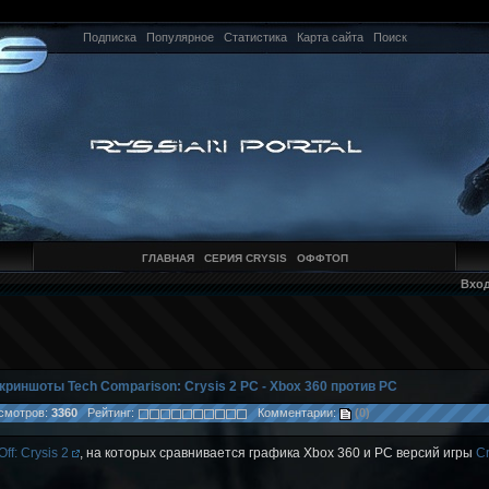
Подписка
Популярное
Статистика
Карта сайта
Поиск
ГЛАВНАЯ
СЕРИЯ CRYSIS
ОФФТОП
Вхо
криншоты Tech Comparison: Crysis 2 PC - Xbox 360 против PC
мотров:
3360
Рейтинг:
Комментарии:
(0)
ff: Crysis 2
, на которых сравнивается графика Xbox 360 и PC версий игры
Cr