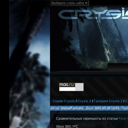
Серия Crysis
/
Crysis 2
/
Галерея Crysis 2
/
С
Автор:
DigitalFoundry
Дата:
2011-03-29 13:54
Прос
Сравнительные скриншоты из статьи
Face-O
Xbox 360 / PC