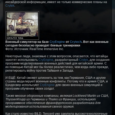
инсайдерской информации, имеет не только коммерческие планы на
Crytek
.
Военный симулятор на базе
CryEngine
от
Crytech
. Вот как военные
сегодня безопасно проводят боевые тренировки
Фото: Источник: RealTime Immersive Inc.
Некоторые люди, знакомые с этим вопросом, опасаются, что китайцы
захотят использовать
CryEngine
, разработанный
Crytek
, для создания
программ моделирования военных действий для китайской армии. С
их помощью Китай мог бы более реалистично, чем когда-либо прежде,
репетировать войну против Тайваня и Запада.
И ЕЩЁ: Китай сможет шпионить за тем, как Германия, США и другие
страны моделируют военные конфликты. Потому что и армия США, и
Бундесвер используют
CryEngine
для своих военных симуляций и
программ обучения своих солдат.
Также многие оборонные компании, включая Lockheed Martin из США,
ThyssenKrupp из Германии и Thales из Франции, используют
программное обеспечение франкфуртского разработчика для
моделирования использования своего оружия.
Как стало известно BILD, Tencent уже закупила высокотехнологичные