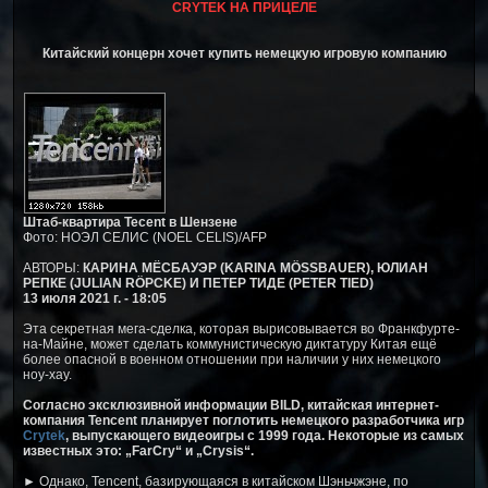
CRYTEK НА ПРИЦЕЛЕ
Китайский концерн хочет купить немецкую игровую компанию
Штаб-квартира Tecent в Шензене
Фото: НОЭЛ СЕЛИС (NOEL CELIS)/AFP
АВТОРЫ:
КАРИНА МЁСБАУЭР (KARINA MÖSSBAUER), ЮЛИАН
РЕПКЕ (JULIAN RÖPCKE) И ПЕТЕР ТИДЕ (PETER TIED)
13 июля 2021 г. - 18:05
Эта секретная мега-сделка, которая вырисовывается во Франкфурте-
на-Майне, может сделать коммунистическую диктатуру Китая ещё
более опасной в военном отношении при наличии у них немецкого
ноу-хау.
Согласно эксклюзивной информации BILD, китайская интернет-
компания Tencent планирует поглотить немецкого разработчика игр
Crytek
, выпускающего видеоигры с 1999 года. Некоторые из самых
известных это: „FarCry“ и „Crysis“.
► Однако, Tencent, базирующаяся в китайском Шэньчжэне, по