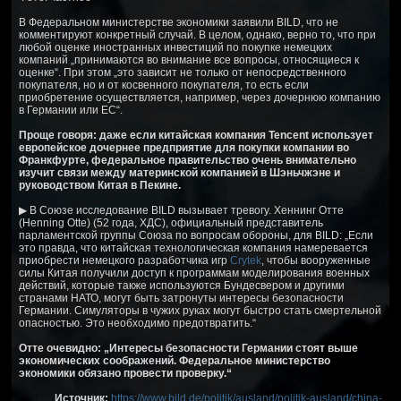
В Федеральном министерстве экономики заявили BILD, что не
комментируют конкретный случай. В целом, однако, верно то, что при
любой оценке иностранных инвестиций по покупке немецких
компаний „принимаются во внимание все вопросы, относящиеся к
оценке“. При этом „это зависит не только от непосредственного
покупателя, но и от косвенного покупателя, то есть если
приобретение осуществляется, например, через дочернюю компанию
в Германии или ЕС“.
Проще говоря: даже если китайская компания Tencent использует
европейское дочернее предприятие для покупки компании во
Франкфурте, федеральное правительство очень внимательно
изучит связи между материнской компанией в Шэньчжэне и
руководством Китая в Пекине.
▶ В Союзе исследование BILD вызывает тревогу. Хеннинг Отте
(Henning Otte) (52 года, ХДС), официальный представитель
парламентской группы Союза по вопросам обороны, для BILD: „Если
это правда, что китайская технологическая компания намеревается
приобрести немецкого разработчика игр
Crytek
, чтобы вооруженные
силы Китая получили доступ к программам моделирования военных
действий, которые также используются Бундесвером и другими
странами НАТО, могут быть затронуты интересы безопасности
Германии. Симуляторы в чужих руках могут быстро стать смертельной
опасностью. Это необходимо предотвратить.“
Отте очевидно: „Интересы безопасности Германии стоят выше
экономических соображений. Федеральное министерство
экономики обязано провести проверку.“
Источник:
https://www.bild.de/politik/ausland/politik-ausland/china-