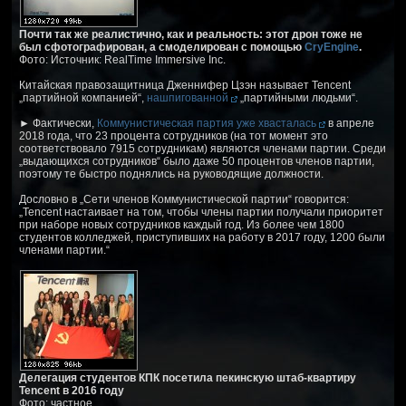
Почти так же реалистично, как и реальность: этот дрон тоже не
был сфотографирован, а смоделирован с помощью
CryEngine
.
Фото: Источник: RealTime Immersive Inc.
Китайская правозащитница Дженнифер Цзэн называет Tencent
„партийной компанией“,
нашпигованной
„партийными людьми“.
► Фактически,
Коммунистическая партия уже хвасталась
в апреле
2018 года, что 23 процента сотрудников (на тот момент это
соответствовало 7915 сотрудникам) являются членами партии. Среди
„выдающихся сотрудников“ было даже 50 процентов членов партии,
поэтому те быстро поднялись на руководящие должности.
Дословно в „Сети членов Коммунистической партии“ говорится:
„Tencent настаивает на том, чтобы члены партии получали приоритет
при наборе новых сотрудников каждый год. Из более чем 1800
студентов колледжей, приступивших на работу в 2017 году, 1200 были
членами партии.“
Делегация студентов КПК посетила пекинскую штаб-квартиру
Tencent в 2016 году
Фото: частное