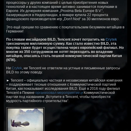
процессоры у других компаний с целью приобретения новых
технологий и в настоящее время активно занимается покупками в
Европе. Их дочерняя компания „Proxima Beta Europe B.V.“,
базирующаяся в Нидерландах, в январе купила 22 процента
французского производителя игр „Don't Nod“ за 30 миллионов евро.
Это ещё орешки по сравнению с покупательским безумием китайцев в
Германии!
По словам инсайдеров BILD, Tencent хочет потратить на
Crytek
трехзначную миллионную сумму. Как стало известно BILD, эта
покупка также будет осуществлена ​​через европейский филиал. Но
многие из 350 сотрудников не хотят переходить во владение
китайцев, опасаясь стать пешкой коммунистической партии Китая
(КПК).
Ни
Crytek
, ни Tencent не ответили на устные и письменные запросы
BILD по этому поводу.
► Tencent – официально частная и независимая китайская компания
– поддерживает тесные отношения с Коммунистической партией
Китая, как показывают исследования BILD. Ещё в 2016 году филиал
Tencent в Пекине
организовал мероприятие
Коммунистической
партии под названием „Вступите в Tencent, чтобы приобрести
мудрость партийного строительства“.