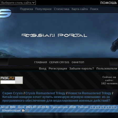
Подписка
Популярное
Статистика
Карта сайта
Поиск
ГЛАВНАЯ
СЕРИЯ CRYSIS
ОФФТОП
Вход
Регистрация
Забыли пароль?
Пользователи
Сейчас на
сайте:
162 человек
Серия Crysis
/
Crysis Remastered Trilogy
/
Новости Remastered Trilogy
/
Китайский концерн хочет купить немецкую игровую компанию: из-за
программного обеспечения для моделирования военных действий?
Автор:
Bild
Дата:
2021-07-13 23:40
Просмотров:
2318
Рейтинг:
Комментарии:
(0)