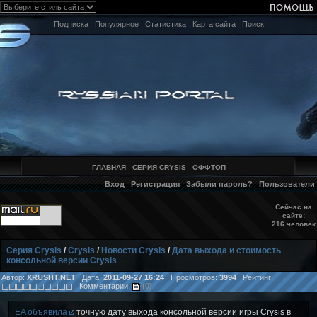
Подписка
Популярное
Статистика
Карта сайта
Поиск
ГЛАВНАЯ
СЕРИЯ CRYSIS
ОФФТОП
Вход
Регистрация
Забыли пароль?
Пользователи
Сейчас на
сайте:
216 человек
Серия Crysis
/
Crysis
/
Новости Crysis
/
Дата выхода и стоимость
консольной версии Crysis
Автор:
XRUSHT.NET
Дата:
2011-09-27 16:24
Просмотров:
3994
Рейтинг:
Комментарии:
(0)
EA
объявила
точную дату выхода консольной версии игры Crysis в