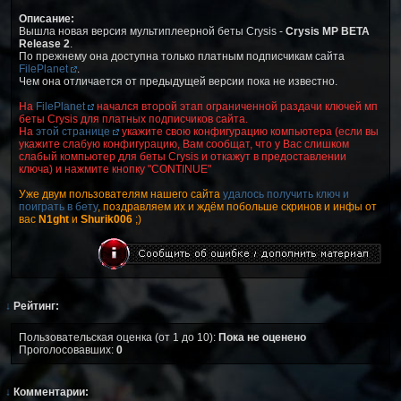
Описание:
Вышла новая версия мультиплеерной беты Crysis -
Crysis MP BETA
Release 2
.
По прежнему она доступна только платным подписчикам сайта
FilePlanet
.
Чем она отличается от предыдущей версии пока не известно.
На
FilePlanet
начался второй этап ограниченной раздачи ключей мп
беты Crysis для платных подписчиков сайта.
На
этой странице
укажите свою конфигурацию компьютера (если вы
укажите слабую конфигурацию, Вам сообщат, что у Вас слишком
слабый компьютер для беты Crysis и откажут в предоставлении
ключа) и нажмите кнопку "CONTINUE"
Уже двум пользователям нашего сайта
удалось получить ключ и
поиграть в бету
, поздравляем их и ждём побольше скринов и инфы от
вас
N1ght
и
Shurik006
;)
↓
Рейтинг:
Пользовательская оценка (от 1 до 10):
Пока не оценено
Проголосовавших:
0
↓
Комментарии: