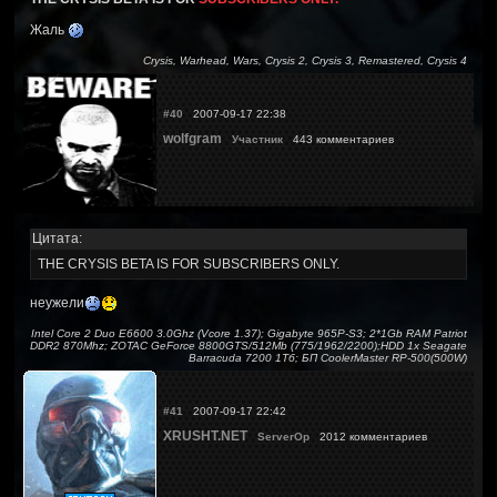
Жаль
Crysis, Warhead, Wars, Crysis 2, Crysis 3, Remastered, Crysis 4
#40
2007-09-17 22:38
wolfgram
Участник
443 комментариев
Цитата:
THE CRYSIS BETA IS FOR SUBSCRIBERS ONLY.
неужели
Intel Core 2 Duo E6600 3.0Ghz (Vcore 1.37); Gigabyte 965P-S3; 2*1Gb RAM Patriot
DDR2 870Mhz; ZOTAC GeForce 8800GTS/512Mb (775/1962/2200);HDD 1x Seagate
Barracuda 7200 1Тб; БП CoolerMaster RP-500(500W)
#41
2007-09-17 22:42
XRUSHT.NET
ServerOp
2012 комментариев