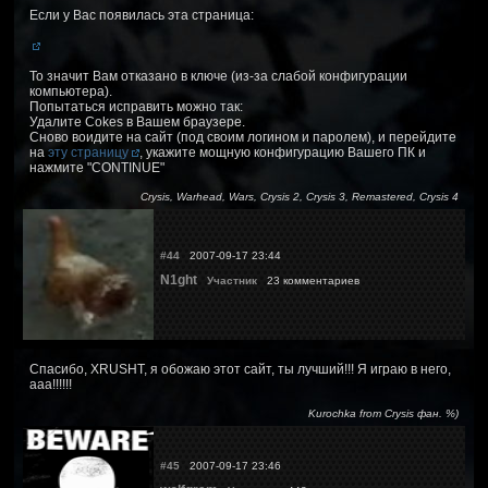
Если у Вас появилась эта страница:
То значит Вам отказано в ключе (из-за слабой конфигурации
компьютера).
Попытаться исправить можно так:
Удалите Cokes в Вашем браузере.
Сново воидите на сайт (под своим логином и паролем), и перейдите
на
эту страницу
, укажите мощную конфигурацию Вашего ПК и
нажмите "CONTINUE"
Crysis, Warhead, Wars, Crysis 2, Crysis 3, Remastered, Crysis 4
#44
2007-09-17 23:44
N1ght
Участник
23 комментариев
Спасибо, XRUSHT, я обожаю этот сайт, ты лучший!!! Я играю в него,
ааа!!!!!!
Kurochka from Crysis фан. %)
#45
2007-09-17 23:46