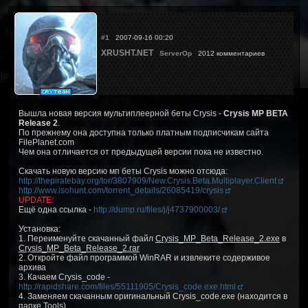
#1
2007-09-16 00:20
XRUSHT.NET
ServerOp
2012 комментариев
Вышла новая версия мультиплеерной беты Crysis -
Crysis MP BETA
Release 2
.
По прежнему она доступна только платным подписчикам сайта
FilePlanet.com
Чем она отличается от предыдущей версии пока не известно.
Скачать новую версию мп беты Crysis можно отсюда:
http://thepiratebay.org/tor/3807909/New.Crysis.Beta.Multiplayer.Client
http://www.isohunt.com/torrent_details/26085419/crysis
UPDATE:
Ещё одна ссылка -
http://dump.ru/files/j/j4737900003/
Установка:
1. Переименуйте скачанный файл
Crysis_MP_Beta_Release_2.exe
в
Crysis_MP_Beta_Release_2.rar
2. Откройте файл программой WinRAR и извлеките содерживое
архива
3. Качаем Crysis_code -
http://rapidshare.com/files/55111905/Crysis_code.exe.html
4. Заменяем скачанным оригинальный Crysis_code.exe (находится в
папке Tools)