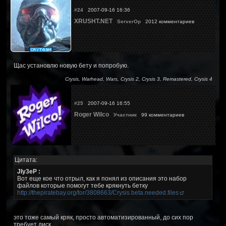
#24
2007-09-16 16:36
XRUSHT.NET
ServerOp
2012 комментариев
Щас установлю новую бету и попробую.
Crysis, Warhead, Wars, Crysis 2, Crysis 3, Remastered, Crysis 4
#25
2007-09-16 16:55
Roger Wilco
Участник
99 комментариев
Цитата:
JIy3eP :
Вот еще кое что отрыл, как я понял из описания это набор
файлов которые помогут тебе крякнуть бетку
http://thepiratebay.org/tor/3808663/Crysis.beta.needed.files
это тоже самый кряк, просто автоматизированный, до сих пор
требует диск