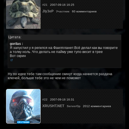
#21
2007-09-16 16:25
JIy3eP
Участник
60 комментариев
Цитата:
gorilas :
Я запустил у я регился на Фаилпланет.Всё делал как вы говорите
а толку ноль .Что делать не пайму уже тупо весит в трее
Вот скрин
Ну по идее тебе там сообщение скинут когда начнется раздача
ключей, больше тебе это не чем не поможет
#22
2007-09-16 16:31
XRUSHT.NET
ServerOp
2012 комментариев