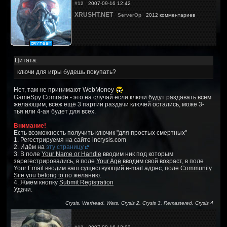
#12
2007-09-16 12:42
XRUSHT.NET
ServerOp
2012 комментариев
Цитата:
ключи для игры будешь покупать?
Нет, там не принимают WebMoney
GameSpy Comrade - это на случай если ключи будут раздавать всем
желающим, всёж ещё 3 партии раздачи ключей остались, може 3-
тья или 4-ая будет для всех.
Внимание!
Есть возможность получить ключик "для простых смертных"
1. Регестрируемя на сайте incrysis.com
2. Идём на
эту страницу
3. В поле
Your Name or Handle
вводим ник под которым
зарегестрировались, в поле
Your Age
вводим свой возраст, в поле
Your Email
вводим ваш существующий e-mail адрес, поле
Community
Site you belong to
по желанию.
4. Жмём кнопку
Submit Registration
Удачи.
Crysis, Warhead, Wars, Crysis 2, Crysis 3, Remastered, Crysis 4