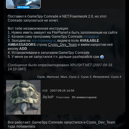
Поставил я GameSpy Comrade и NET.Fraemwork 2.0, но этот
Comrade запускаться не хочет.
Вот тебе незаконченная инструкция:
1. Нужно иметь аккаунт на FilePlanet и быть залогиненым на сайте
2. Качаем саму программу GameSpy Comrade
отсюда
3. Заходим на
эту страницу
, видим в поле
AVAILABLE
AMBASSADORS
строку
Crysis_Dev_Team
и жмём напротив неё
кнопку
ADD
4. Устанавливаем и запускаем GameSpy Comrade
5. У меня он не запустился т.ч. дальше разбирайся сам
Сообщение было отредактировано XRUSHT.NET (2007-09-16
14:10 GMT)
Crysis, Warhead, Wars, Crysis 2, Crysis 3, Remastered, Crysis 4
#18
2007-09-16 14:56
JIy3eP
Участник
60 комментариев
Все работает: GameSpy Comrade запустился и Crysis_Dev_Team
туда лобавилась