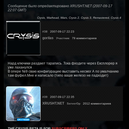
Сообщение было отредактировано XRUSHT.NET (2007-09-17
22:07 GMT)
Crysis, Warhead, Wars, Crysis 2, Crysis 3, Remastered, Crysis 4
#38
2007-09-17 22:23
gorilas
Участник
79 комментариев
Нард ключики раздают тарапись .Тока фходите через Експлорер я
уже лаханулся
В опере №9 сваю конфигурацию выставить несмог А по умалчанию
там фуфел.Мне и написало (типо ваше железо не падходит)
#39
2007-09-17 22:35
XRUSHT.NET
ServerOp
2012 комментариев
THE CRYSIS BETA IS FOR
SUBSCRIBERS ONLY.