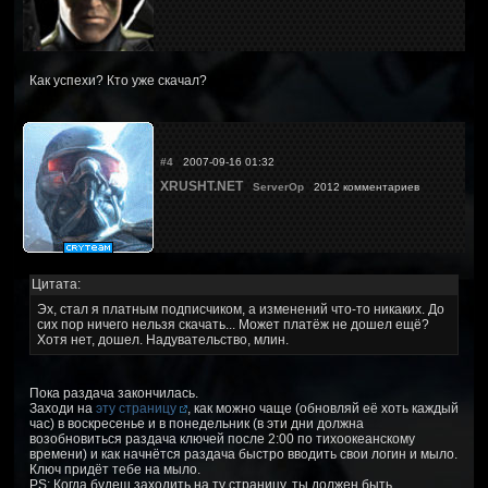
Как успехи? Кто уже скачал?
#4
2007-09-16 01:32
XRUSHT.NET
ServerOp
2012 комментариев
Цитата:
Эх, стал я платным подписчиком, а изменений что-то никаких. До
сих пор ничего нельзя скачать... Может платёж не дошел ещё?
Хотя нет, дошел. Надувательство, млин.
Пока раздача закончилась.
Заходи на
эту страницу
, как можно чаще (обновляй её хоть каждый
час) в воскресенье и в понедельник (в эти дни должна
возобновиться раздача ключей после 2:00 по тихоокеанскому
времени) и как начнётся раздача быстро вводить свои логин и мыло.
Ключ придёт тебе на мыло.
PS: Когда будеш заходить на ту страницу, ты должен быть