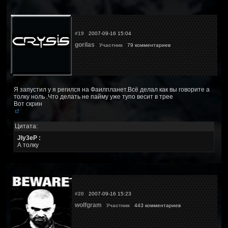
#19
2007-09-16 15:04
gorilas
Участник
79 комментариев
Я запустил у я регился на Фаилпланет.Всё делал как вы говорите а
толку ноль .Что делать не пайму уже тупо весит в трее
Вот скрин
Цитата:
JIy3eP :
А толку
#20
2007-09-16 15:23
wolfgram
Участник
443 комментариев