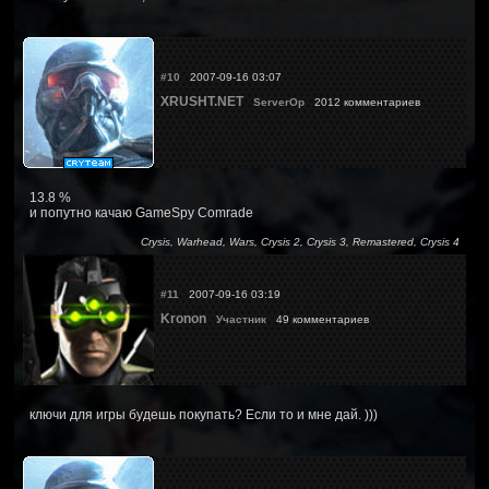
#10
2007-09-16 03:07
XRUSHT.NET
ServerOp
2012 комментариев
13.8 %
и попутно качаю GameSpy Comrade
Crysis, Warhead, Wars, Crysis 2, Crysis 3, Remastered, Crysis 4
#11
2007-09-16 03:19
Kronon
Участник
49 комментариев
ключи для игры будешь покупать? Если то и мне дай. )))