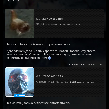
#26
2007-09-16 16:55
N1ght
Участник
23 комментариев
Толку - 0. Та же проблема с отсутствием диска.
Добавлено: мдааа.. батник просто гениален. Короче, жду своего
ключа за платный аккаунт. В конце-то концов, сколько можно
заниматься самоистязанием
Kurochka from Crysis фан. %)
#27
2007-09-16 17:19
XRUSHT.NET
ServerOp
2012 комментариев
Тот же кряк, только делает всё автоматически.