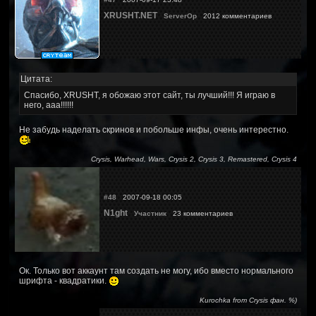
XRUSHT.NET
ServerOp
2012 комментариев
Цитата:
Спасибо, XRUSHT, я обожаю этот сайт, ты лучший!!! Я играю в
него, ааа!!!!!!
Не забудь наделать скринов и побольше инфы, очень интерестно.
Crysis, Warhead, Wars, Crysis 2, Crysis 3, Remastered, Crysis 4
#48
2007-09-18 00:05
N1ght
Участник
23 комментариев
Ок. Только вот аккаунт там создать не могу, ибо вместо нормального
шрифта - квадратики.
Kurochka from Crysis фан. %)