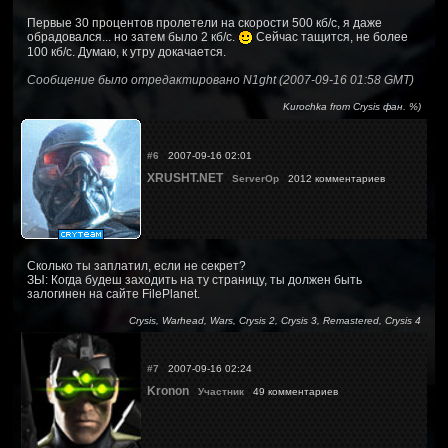
Первые 30 процентов пролетели на скорости 500 кб/с, я даже
обрадовался... но затем было 2 кб/с.
Сейчас тащится, не более
100 кб/с. Думаю, к утру докачается.
Сообщение было отредактировано N1ght (2007-09-16 01:58 GMT)
Kurochka from Crysis фан. %)
#6
2007-09-16 02:01
XRUSHT.NET
ServerOp
2012 комментариев
Сколько ты заплатил, если не секрет?
ЗЫ: Когда будеш заходить на ту страницу, ты должен быть
залогинен на сайте FilePlanet.
Crysis, Warhead, Wars, Crysis 2, Crysis 3, Remastered, Crysis 4
#7
2007-09-16 02:24
Kronon
Участник
49 комментариев