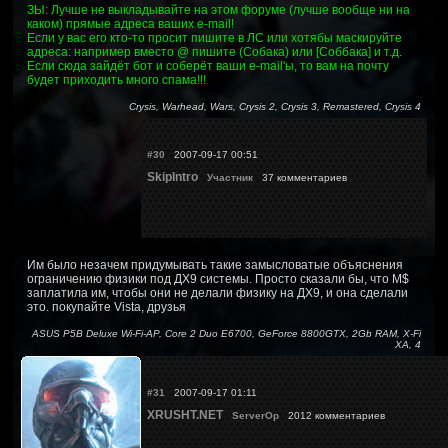
ЗЫ: Лучше не выкладывайте на этом форуме (лучше вообще ни на
каком) прямые адреса ваших e-mail!
Если у вас его кто-то просит пишите в ЛС или хотябы маскируйте
адреса: например вместо @ пишите (Собака) или [Соббака] и т.д.
Если сюда зайдёт бот и соберёт ваши e-mail'ы, то вам на почту
будет приходить много спама!!!
Crysis, Warhead, Wars, Crysis 2, Crysis 3, Remastered, Crysis 4
#30
2007-09-17 00:51
SkipIntro
Участник
37 комментариев
Им было незачем придумывать такие замысловатые объяснения
ограничению физики под ДХ9 системы. Просто сказали бы, что M$
заплатила им, чтобы они не делали физику на ДХ9, и она сделали
это. покупайте Vista, друзья
ASUS P5B Deluxe Wi-Fi-AP, Core 2 Duo E6700, GeForce 8800GTX, 2Gb RAM, X-Fi
XA, 4
#31
2007-09-17 01:11
XRUSHT.NET
ServerOp
2012 комментариев