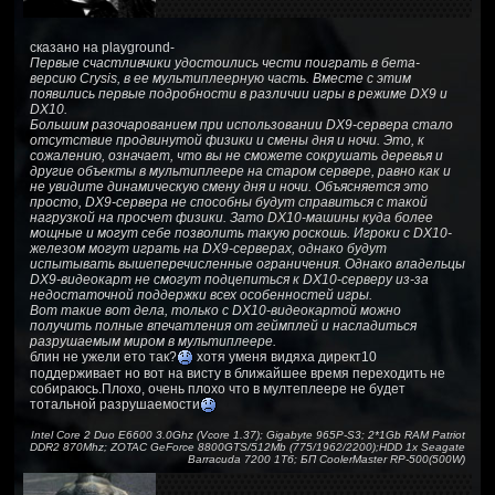
сказано на playground-
Первые счастливчики удостоились чести поиграть в бета-
версию Crysis, в ее мультиплеерную часть. Вместе с этим
появились первые подробности в различии игры в режиме DX9 и
DX10.
Большим разочарованием при использовании DX9-сервера стало
отсутствие продвинутой физики и смены дня и ночи. Это, к
сожалению, означает, что вы не сможете сокрушать деревья и
другие объекты в мультиплеере на старом сервере, равно как и
не увидите динамическую смену дня и ночи. Объясняется это
просто, DX9-сервера не способны будут справиться с такой
нагрузкой на просчет физики. Зато DX10-машины куда более
мощные и могут себе позволить такую роскошь. Игроки с DX10-
железом могут играть на DX9-серверах, однако будут
испытывать вышеперечисленные ограничения. Однако владельцы
DX9-видеокарт не смогут подцепиться к DX10-серверу из-за
недостаточной поддержки всех особенностей игры.
Вот такие вот дела, только с DX10-видеокартой можно
получить полные впечатления от геймплей и насладиться
разрушаемым миром в мультиплеере.
блин не ужели ето так?
хотя уменя видяха директ10
поддерживает но вот на висту в ближайшее время переходить не
собираюсь.Плохо, очень плохо что в мултеплеере не будет
тотальной разрушаемости
Intel Core 2 Duo E6600 3.0Ghz (Vcore 1.37); Gigabyte 965P-S3; 2*1Gb RAM Patriot
DDR2 870Mhz; ZOTAC GeForce 8800GTS/512Mb (775/1962/2200);HDD 1x Seagate
Barracuda 7200 1Тб; БП CoolerMaster RP-500(500W)