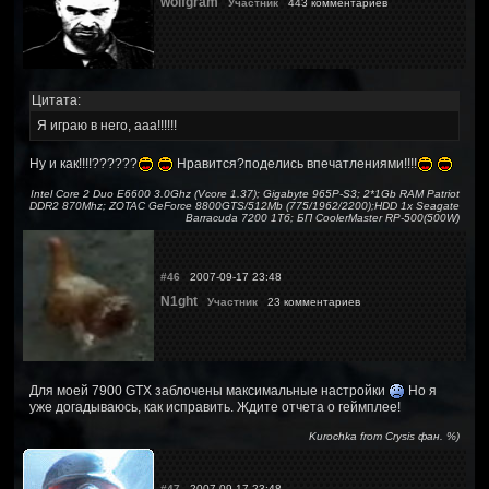
wolfgram
Участник
443 комментариев
Цитата:
Я играю в него, ааа!!!!!!
Ну и как!!!!??????
Нравится?поделись впечатлениями!!!!
Intel Core 2 Duo E6600 3.0Ghz (Vcore 1.37); Gigabyte 965P-S3; 2*1Gb RAM Patriot
DDR2 870Mhz; ZOTAC GeForce 8800GTS/512Mb (775/1962/2200);HDD 1x Seagate
Barracuda 7200 1Тб; БП CoolerMaster RP-500(500W)
#46
2007-09-17 23:48
N1ght
Участник
23 комментариев
Для моей 7900 GTX заблочены максимальные настройки
Но я
уже догадываюсь, как исправить. Ждите отчета о геймплее!
Kurochka from Crysis фан. %)
#47
2007-09-17 23:48