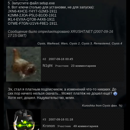
5. Запустите файл setup.exe
6. Вот ключи (только для установки, не для запуска):
JXN6-KHCE-Y4Y7-G2M3-1911
K2MM-2JOA-P5L0-B1O0-1911
IKL4-EVXA-Q7O8-A4X6-1911
O7WE-F7GN-U1V4-F8E1-1911.
Сообщение было отредактировано XRUSHT.NET (2007-09-16
17:15 GMT)
Crysis, Warhead, Wars, Crysis 2, Crysis 3, Remastered, Crysis 4
#2
2007-09-16 00:45
N1ght
Участник
23 комментариев
Эх, стал я платным подписчиком, а изменений что-то никаких. До
сих пор ничего нельзя скачать... Может платёж не дошел ещё?
Хотя нет, дошел. Надувательство, млин.
Kurochka from Crysis фан. %)
#3
2007-09-16 01:18
Kronon
Участник
49 комментариев