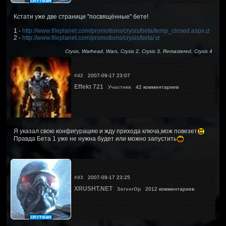
Кстати уже две страници "посвящённые" бете!
1 -
http://www.fileplanet.com/promotions/crysis/beta/temp_closed.aspx
2 -
http://www.fileplanet.com/promotions/crysis/beta/
Crysis, Warhead, Wars, Crysis 2, Crysis 3, Remastered, Crysis 4
#42
2007-09-17 23:07
Effekt 721
Участник
42 комментариев
Я указал свою конфигурацию и жду прихода ключа,мож повезет
Правда Бета 1 уже не нужна будет или можно запустить
#43
2007-09-17 23:25
XRUSHT.NET
ServerOp
2012 комментариев