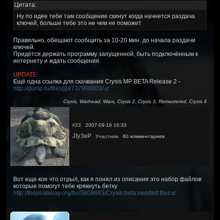
Цитата:
Ну по идее тебе там сообщение скинут когда начнется раздача
ключей, больше тебе это не чем не поможет
Правильно, обещают сообщить за 10-20 мин. до начала раздачи
ключей.
Придётся держать программу запущенной, быть подключённым к
интернету и ждать сообщения.
UPDATE:
Ещё одна ссылка для скачвания Crysis MP BETA Release 2 -
http://dump.ru/files/j/j4737900003/
Crysis, Warhead, Wars, Crysis 2, Crysis 3, Remastered, Crysis 4
#23
2007-09-16 16:33
JIy3eP
Участник
60 комментариев
Вот еще кое что отрыл, как я понял из описания это набор файлов
которые помогут тебе крякнуть бетку
http://thepiratebay.org/tor/3808663/Crysis.beta.needed.files