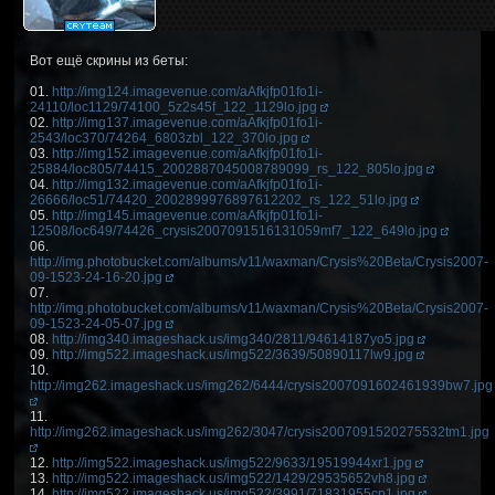
Вот ещё скрины из беты:
01.
http://img124.imagevenue.com/aAfkjfp01fo1i-
24110/loc1129/74100_5z2s45f_122_1129lo.jpg
02.
http://img137.imagevenue.com/aAfkjfp01fo1i-
2543/loc370/74264_6803zbl_122_370lo.jpg
03.
http://img152.imagevenue.com/aAfkjfp01fo1i-
25884/loc805/74415_2002887045008789099_rs_122_805lo.jpg
04.
http://img132.imagevenue.com/aAfkjfp01fo1i-
26666/loc51/74420_2002899976897612202_rs_122_51lo.jpg
05.
http://img145.imagevenue.com/aAfkjfp01fo1i-
12508/loc649/74426_crysis2007091516131059mf7_122_649lo.jpg
06.
http://img.photobucket.com/albums/v11/waxman/Crysis%20Beta/Crysis2007-
09-1523-24-16-20.jpg
07.
http://img.photobucket.com/albums/v11/waxman/Crysis%20Beta/Crysis2007-
09-1523-24-05-07.jpg
08.
http://img340.imageshack.us/img340/2811/94614187yo5.jpg
09.
http://img522.imageshack.us/img522/3639/50890117lw9.jpg
10.
http://img262.imageshack.us/img262/6444/crysis2007091602461939bw7.jpg
11.
http://img262.imageshack.us/img262/3047/crysis2007091520275532tm1.jpg
12.
http://img522.imageshack.us/img522/9633/19519944xr1.jpg
13.
http://img522.imageshack.us/img522/1429/29535652vh8.jpg
14.
http://img522.imageshack.us/img522/3991/71831955cp1.jpg