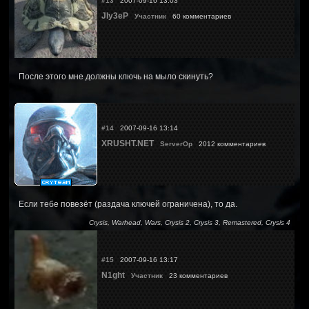
#13
2007-09-16 13:03
JIy3eP
Участник
60 комментариев
После этого мне должны ключь на мыло скинуть?
#14
2007-09-16 13:14
XRUSHT.NET
ServerOp
2012 комментариев
Если тебе повезёт (раздача ключей ограничена), то да.
Crysis, Warhead, Wars, Crysis 2, Crysis 3, Remastered, Crysis 4
#15
2007-09-16 13:17
N1ght
Участник
23 комментариев