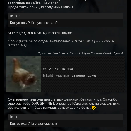
залогинен на сайте FilePlanet.
Вроде такой принцип получения ключа.
Цитата:
Как успехи? Кто уже скачал?
Мне ещё долго качать, скорость падает.
Сообщение было отредактировано XRUSHT.NET (2007-09-16
02:04 GMT)
Crysis, Warhead, Wars, Crysis 2, Crysis 3, Remastered, Crysis 4
#5
2007-09-16 01:46
N1ght
Участник
23 комментариев
Ох и наворотили они дел с этими демками, бетами и.т.п. Спасибо
ещё раз тебе, XRUSHT.NET, огромное! Сделаю, как ты сказал. Если
всё получится - буду выкладывать видео из беты.
Цитата:
Как успехи? Кто уже скачал?