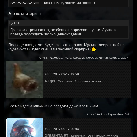
АААААААААА!!!!!!!!! Как ты бету запустил?!!!!!!!!!!!!!
Это не мои скрины.
Цитата:
Графика стремновата, особенно прорисовка пушки. Лучше и
правда подождать "полноценной" демки......
Полноценная демка будет синглплеерная. Мультиплеера в ней не
будет (хотя Crytek обещали польшой сюрприз)
Crysis, Warhead, Wars, Crysis 2, Crysis 3, Remastered, Crysis 4
#35
2007-09-17 19:59
N1ght
Участник
23 комментариев
Время идёт, а ключики не раздают даже платникам...
Kurochka from Crysis фан. %)
#36
2007-09-17 20:04
XRUSHT.NET
ServerOp
2012 комментариев