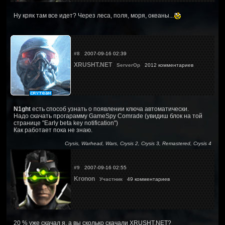
Ну кряк там все идет? Через леса, поля, моря, океаны...
#8
2007-09-16 02:39
XRUSHT.NET
ServerOp
2012 комментариев
N1ght
есть способ узнать о появлении ключа автоматически.
Надо скачать прогарамму GameSpy Comrade (увидиш блок на той
странице "Early beta key notification")
Как работает пока не знаю.
Crysis, Warhead, Wars, Crysis 2, Crysis 3, Remastered, Crysis 4
#9
2007-09-16 02:55
Kronon
Участник
49 комментариев
20 % уже скачал я, а вы сколько скачали XRUSHT.NET?