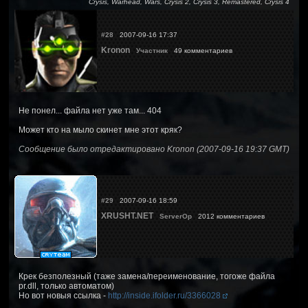
Crysis, Warhead, Wars, Crysis 2, Crysis 3, Remastered, Crysis 4
#28
2007-09-16 17:37
Kronon
Участник
49 комментариев
Не понел... файла нет уже там... 404
Может кто на мыло скинет мне этот кряк?
Сообщение было отредактировано Kronon (2007-09-16 19:37 GMT)
#29
2007-09-16 18:59
XRUSHT.NET
ServerOp
2012 комментариев
Крек безполезный (таже замена/переименование, тогоже файла
pr.dll, только автоматом)
Но вот новыя ссылка -
http://inside.ifolder.ru/3366028