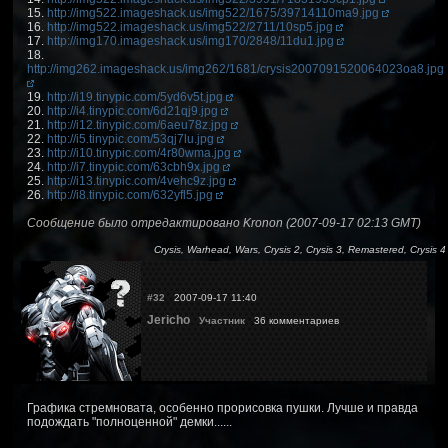
15.
http://img522.imageshack.us/img522/1675/39714110ma9.jpg
16.
http://img522.imageshack.us/img522/2711/10sp5.jpg
17.
http://img170.imageshack.us/img170/2848/11du1.jpg
18.
http://img262.imageshack.us/img262/1681/crysis2007091520064023oa8.jpg
19.
http://i19.tinypic.com/5yd6v5t.jpg
20.
http://i4.tinypic.com/6d21qj9.jpg
21.
http://i12.tinypic.com/6aeu78z.jpg
22.
http://i5.tinypic.com/53qj7lu.jpg
23.
http://i10.tinypic.com/4r80wma.jpg
24.
http://i7.tinypic.com/63cbh9x.jpg
25.
http://i13.tinypic.com/4vehc9z.jpg
26.
http://i8.tinypic.com/632yfl5.jpg
Сообщение было отредактировано Kronon (2007-09-17 02:13 GMT)
Crysis, Warhead, Wars, Crysis 2, Crysis 3, Remastered, Crysis 4
#32
2007-09-17 11:40
Jericho
Участник
36 комментариев
Графика стремновата, особенно прорисовка пушки. Лучше и правда
подождать "полноценной" демки......