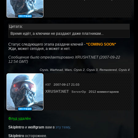
Цитата:
Время идёт, а ключики не раздают даже платникам...
Статус следующего этапа раздачи ключей -
*COMING SOON*
Жди, может сегодня, а может и нет.
Сообщение было отредактировано XRUSHT.NET (2007-09-22
12:54 GMT)
Crysis, Warhead, Wars, Crysis 2, Crysis 3, Remastered, Crysis 4
#37
2007-09-17 21:03
XRUSHT.NET
ServerOp
2012 комментариев
Флуд удалён
SkipIntro
и
wolfgram
вам в
эту тему
.
SkipIntro
осторожнее.