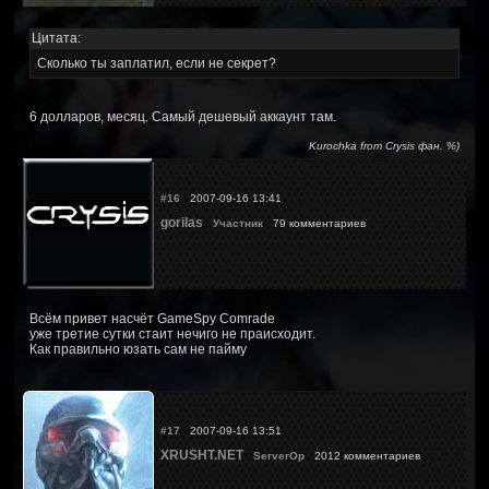
Цитата:
Сколько ты заплатил, если не секрет?
6 долларов, месяц. Самый дешевый аккаунт там.
Kurochka from Crysis фан. %)
#16
2007-09-16 13:41
gorilas
Участник
79 комментариев
Всём привет насчёт GameSpy Comrade
уже третие сутки стаит нечиго не праисходит.
Как правильно юзать сам не пайму
#17
2007-09-16 13:51
XRUSHT.NET
ServerOp
2012 комментариев