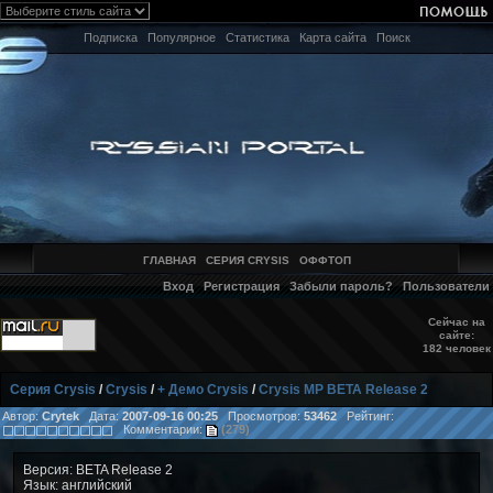
Подписка
Популярное
Статистика
Карта сайта
Поиск
ГЛАВНАЯ
СЕРИЯ CRYSIS
ОФФТОП
Вход
Регистрация
Забыли пароль?
Пользователи
Сейчас на
сайте:
182 человек
Серия Crysis
/
Crysis
/
+ Демо Crysis
/
Crysis MP BETA Release 2
Автор:
Crytek
Дата:
2007-09-16 00:25
Просмотров:
53462
Рейтинг:
Комментарии:
(279)
Версия: BETA Release 2
Язык: английский