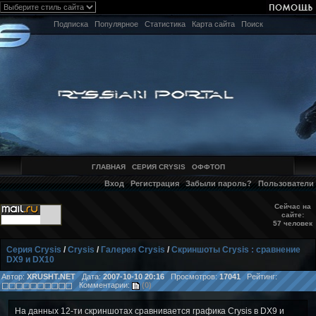
Подписка
Популярное
Статистика
Карта сайта
Поиск
ГЛАВНАЯ
СЕРИЯ CRYSIS
ОФФТОП
Вход
Регистрация
Забыли пароль?
Пользователи
Сейчас на
сайте:
57 человек
Серия Crysis
/
Crysis
/
Галерея Crysis
/
Скриншоты Crysis : сравнение
DX9 и DX10
Автор:
XRUSHT.NET
Дата:
2007-10-10 20:16
Просмотров:
17041
Рейтинг:
Комментарии:
(0)
На данных 12-ти скриншотах сравнивается графика Crysis в DX9 и