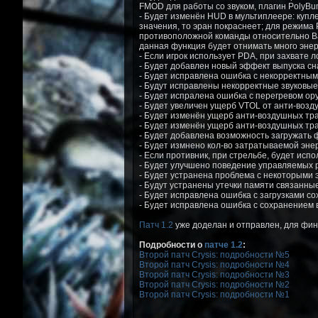
FMOD для работы со звуком, плагин PolyBump
- Будет изменён HUD в мультиплеере: купл
значения, то эран покраснеет; для режима
противоположной команды относительно Ваш
данная функция будет отнимать много энер
- Если игрок использует PDA, при захвате 
- Будет добавлен новый эффект выпуска сн
- Будет исправлена ошибка с некорректным о
- Будут исправлены некорректные звуковы
- Будет испралена ошибка с перегревом ор
- Будет увеличен ущерб VTOL от анти-возд
- Будет изменён ущерб анти-воздушных тра
- Будет изменён ущерб анти-воздушных тра
- Будет добавлена возможность загружать ф
- Будет измнено кол-во затратываемой эне
- Если противник, при стрельбе, будет исп
- Будет улучшено поведение управляемых р
- Будет устранена проблема с некоторыми
- Будут устранены утечки памяти связанн
- Будет исправлена ошибка с загрузками со
- Будет исправлена ошибка с сохранением 
Патч 1.2
уже доделан и отправлен, для фин
Подробности о
патче 1.2
:
Второй патч Crysis: подробности №5
Второй патч Crysis: подробности №4
Второй патч Crysis: подробности №3
Второй патч Crysis: подробности №2
Второй патч Crysis: подробности №1