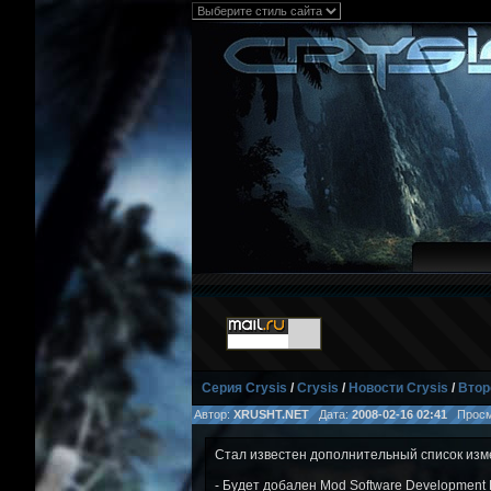
Серия Crysis
/
Crysis
/
Новости Crysis
/
Втор
Автор:
XRUSHT.NET
Дата:
2008-02-16 02:41
Просм
Стал известен дополнительный список из
- Будет добален Mod Software Development 