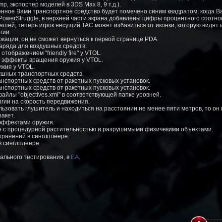
, экспортер моделей в 3DS Max 8, 9 т.д.).
енное Вами транспортное средство будет помечено синим квадратом; когда Ва
 PowerStruggle, в верхней части экрана добавлены цифры процентного соотн
ей; теперь игрок несущий TAC может избавиться от иконки, которую видят 
гии.
локации, он не сможет вернуться к первой странице PDA.
аряда для воздушных средств.
тображением "friendly fire" у VTOL.
е эффекты вращения оружия у VTOL.
ужия у VTOL.
ушных транспортных средств.
нспортных средств от ракетных пусковых установок.
нспортных средств от ракетных пусковых установок.
айлы "objectives.xml" в соответствующей папке уровней.
ргии на скорость передвижения.
ользовать глушитель и находиться на расстоянии не менее пяти метров, то он 
акет.
 эффектами оружия.
ые с процедурной растительностью и разрушимыми физичекими объектами.
хранений в синглплеере.
в синглплеере.
ального тестирования, в
EA
.