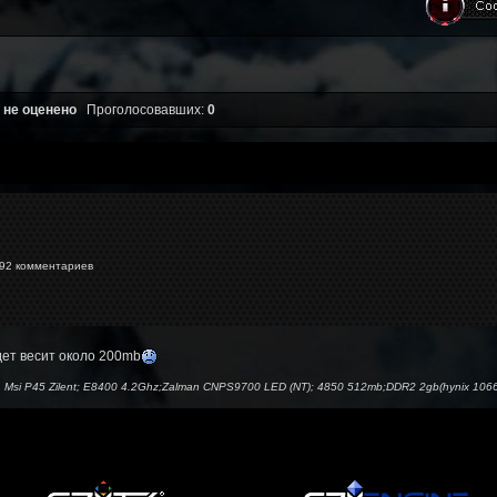
 не оценено
Проголосовавших:
0
2 комментариев
дет весит около 200mb
Msi P45 Zilent; E8400 4.2Ghz;Zalman CNPS9700 LED (NT); 4850 512mb;DDR2 2gb(hynix 1066