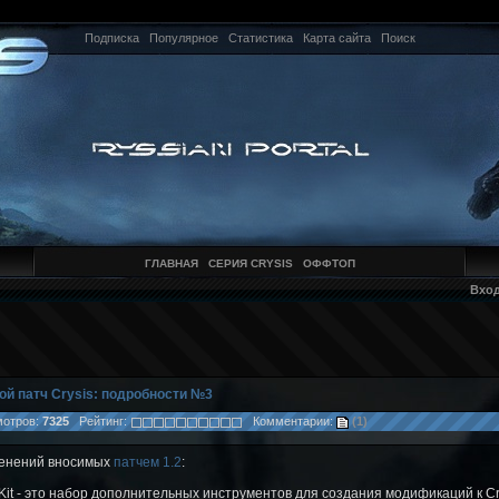
Подписка
Популярное
Статистика
Карта сайта
Поиск
ГЛАВНАЯ
СЕРИЯ CRYSIS
ОФФТОП
Вхо
ой патч Crysis: подробности №3
отров:
7325
Рейтинг:
Комментарии:
(1)
менений вносимых
патчем 1.2
:
Kit - это набор дополнительных инструментов для создания модификаций к Cr