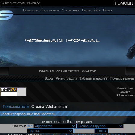
Подписка
Популярное
Статистика
Карта сайта
Поиск
ГЛАВНАЯ
СЕРИЯ CRYSIS
ОФФТОП
Вход
Регистрация
Забыли пароль?
Пользователи
Сейчас на
сайте:
34 человек
Пользователи
/ Страна 'Afghanistan'
Зарегистрированные пользователи
15 пользователей в этом разделе
Фильтры:
Все