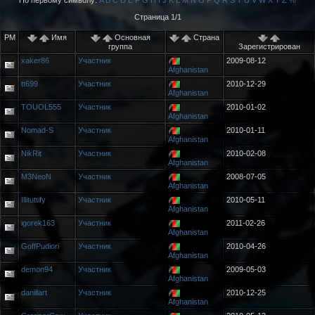
По первому символу:
A
B
C
D
E
F
G
H
I
J
K
L
M
N
O
P
Q
R
S
T
U
V
W
X
Y
Z
%
Страница 1/1
PM
Имя
Основная
Страна
группа
Зарегистрирован
xaker86
Участник
2009-08-12
Afghanistan
tt699
Участник
2010-12-29
Afghanistan
TOUOL555
Участник
2010-01-02
Afghanistan
Nomad-S
Участник
2010-01-11
Afghanistan
NikRit
Участник
2010-02-08
Afghanistan
M3NeoN
Участник
2008-07-05
Afghanistan
Illituttify
Участник
2010-05-11
Afghanistan
igorek163
Участник
2011-02-26
Afghanistan
GoffPudiori
Участник
2010-04-26
Afghanistan
demon94
Участник
2009-05-03
Afghanistan
daniilart
Участник
2010-12-25
Afghanistan