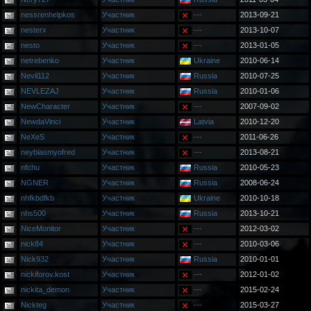
nessrenhelpkos
Участник
---
2013-09-21
nesterx
Участник
---
2013-10-07
nesto
Участник
---
2013-01-05
netrebenko
Участник
Ukraine
2010-06-14
Nevil112
Участник
Russia
2010-07-25
NEVLEZAJ
Участник
Russia
2010-01-06
NewCharacter
Участник
---
2007-09-02
NewdaVinci
Участник
Latvia
2010-12-20
NeXeS
Участник
---
2011-06-26
neyblasmyofred
Участник
---
2013-08-21
nfchu
Участник
Russia
2010-05-23
NGNER
Участник
Russia
2008-06-24
nhfkbdfkb
Участник
Ukraine
2010-10-18
nhs500
Участник
Russia
2013-10-21
NiceMonitor
Участник
---
2012-03-02
nick84
Участник
---
2010-03-06
Nick932
Участник
Russia
2010-01-01
nickiforov.kost
Участник
---
2012-01-02
nickita_demon
Участник
---
2015-02-24
Nickteg
Участник
---
2015-03-27