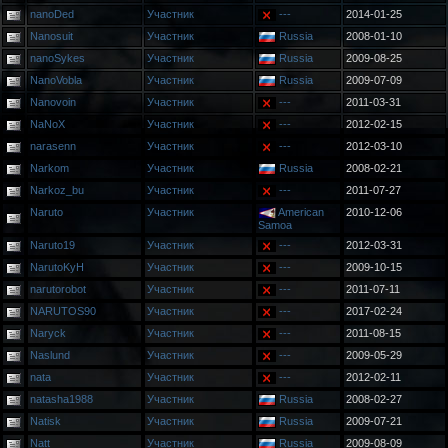
nanoDed
Участник
---
2014-01-25
Nanosuit
Участник
Russia
2008-01-10
nanoSykes
Участник
Russia
2009-08-25
NanoVobla
Участник
Russia
2009-07-09
Nanovoin
Участник
---
2011-03-31
NaNoX
Участник
---
2012-02-15
narasenn
Участник
---
2012-03-10
Narkom
Участник
Russia
2008-02-21
Narkoz_bu
Участник
---
2011-07-27
Naruto
Участник
American
2010-12-06
Samoa
Naruto19
Участник
---
2012-03-31
NarutoKyH
Участник
---
2009-10-15
narutorobot
Участник
---
2011-07-11
NARUTOS90
Участник
---
2017-02-24
Naryck
Участник
---
2011-08-15
Naslund
Участник
---
2009-05-29
nata
Участник
---
2012-02-11
natasha1988
Участник
Russia
2008-02-27
Natisk
Участник
Russia
2009-07-21
Natt
Участник
Russia
2009-08-09