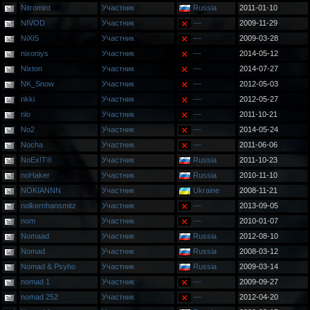
Nitromint
Участник
Russia
2011-01-10
NIVOD
Участник
---
2009-11-29
NiXiS
Участник
---
2009-03-28
nixoniys
Участник
---
2014-05-12
Nixton
Участник
---
2014-07-27
NK_Snow
Участник
---
2012-05-03
nkki
Участник
---
2012-05-27
nlo
Участник
---
2011-10-21
No2
Участник
---
2014-05-24
Nocha
Участник
---
2011-06-06
NoEx!T®
Участник
Russia
2011-10-23
noHaker
Участник
Russia
2010-11-10
NOKIANNN
Участник
Ukraine
2008-11-21
nolkernhansmitz
Участник
---
2013-09-05
nom
Участник
---
2010-01-07
Nomaad
Участник
Russia
2012-08-10
Nomad
Участник
Russia
2008-03-12
Nomad & Psyho
Участник
Russia
2009-03-14
nomad 1
Участник
---
2009-09-27
nomad 252
Участник
---
2012-04-20