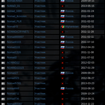
Nomad Anton
Участник
Russia
2009-09-15
NoMaD_01
Участник
---
2013-05-15
nomad_1000
Участник
Russia
2011-01-24
Nomad_Ikzesten
Участник
Russia
2011-08-03
Nomad_PLR
Участник
Russia
2011-02-02
Nomad-S
Участник
Afghanistan
2010-01-11
NOMAD(CRYNET)
Участник
---
2011-11-28
Nomad000007
Участник
Russia
2011-02-11
Nomad0103
Участник
Russia
2011-07-10
Nomad1111
Участник
Russia
2012-04-20
Nomad1326
Участник
---
2011-11-08
Nomad2
Участник
---
2011-07-02
NOMAD22
Участник
---
2012-02-03
NOMAD22223
Участник
---
2017-01-29
Nomad27
Участник
Russia
2009-09-23
nomad323
Участник
---
2012-06-27
Nomad5741
Участник
---
2013-03-23
nomad666
Участник
Russia
2010-06-10
Nomad711
Участник
---
2009-10-24
nomad736
Участник
---
2014-09-21
Nomad93007
Участник
---
2014-11-22