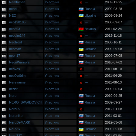
Nemfoman
Участник
---
2009-12-25
nensi
Участник
Russia
2009-03-28
NEO
Участник
Ukraine
2008-09-24
neo198105
Участник
---
2008-09-07
neo393
Участник
Belarus
2011-02-24
neodim144
Участник
---
2012-11-18
Neofrost
Участник
Russia
2008-10-11
neomax
Участник
Ukraine
2009-09-08
neon17
Участник
Russia
2009-07-08
NeonWarriors
Участник
Russia
2010-07-02
neoves
Участник
---
2011-08-10
nep0vt0rim
Участник
---
2011-04-29
Nerevarine
Участник
---
2011-08-13
neriar
Участник
---
2009-06-04
Nero
Участник
Russia
2010-09-25
NERO_SPARDOVICH
Участник
Russia
2009-09-27
Nero65
Участник
---
2012-01-08
Neroniko
Участник
Russia
2011-03-01
NeruDeMARK
Участник
Russia
2012-03-08
NeRvIk
Участник
Ukraine
2009-05-08
Nery727
Участник
Russia
2011-03-04