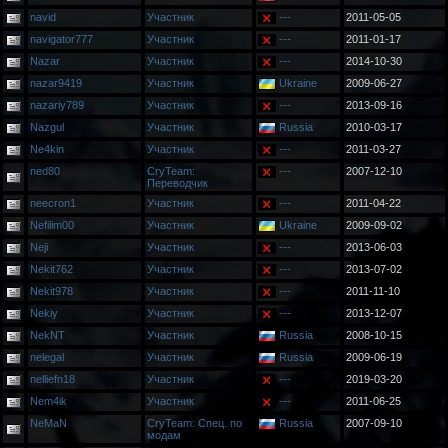
navid
Участник
---
2011-05-05
navigator777
Участник
---
2011-01-17
Nazar
Участник
---
2014-10-30
nazar9419
Участник
Ukraine
2009-06-27
nazariy789
Участник
---
2013-09-16
Nazgul
Участник
Russia
2010-03-17
Ne4kin
Участник
---
2011-03-27
ned80
CryTeam:
---
2007-12-10
Переводчик
neecron1
Участник
---
2011-04-22
Nefilim00
Участник
Ukraine
2009-09-02
Neji
Участник
---
2013-06-03
Nekit762
Участник
---
2013-07-02
Nekit978
Участник
---
2011-11-10
Nekiy
Участник
---
2013-12-07
NekNT
Участник
Russia
2008-10-15
nelegal
Участник
Russia
2009-06-19
nelliefn18
Участник
---
2019-03-20
Nem4ik
Участник
---
2011-06-25
NeMaN
CryTeam: Спец. по
Russia
2007-09-10
модам