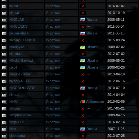
nikola
Участник
---
2016-07-07
nikolai
Участник
---
2013-10-19
NIKOLAS
Участник
Russia
2008-05-11
NIKOLAS77
Участник
---
2011-05-04
nikolay-dezik
Участник
Russia
2011-05-15
nikolay19960818
Участник
---
2015-09-24
Nikolayko
Участник
Ukraine
2009-02-02
nikoldas
Участник
---
2012-07-02
Nikolja_Sarkozi
Участник
Ukraine
2009-05-31
nikoll
Участник
Ukraine
2008-02-26
Nikolo123654
Участник
---
2013-04-19
nikon6661302
Участник
---
2012-06-16
NIKONOROVOF
Участник
Russia
2010-07-10
nikpap
Участник
---
2014-04-04
NikRit
Участник
Afghanistan
2010-02-08
Nikson
Участник
---
2017-05-21
Nimphomaniak
Участник
---
2009-04-15
Ninja3698
Участник
---
2016-02-14
Nion
Участник
Russia
2007-11-26
niopedeca
Участник
---
2013-07-28