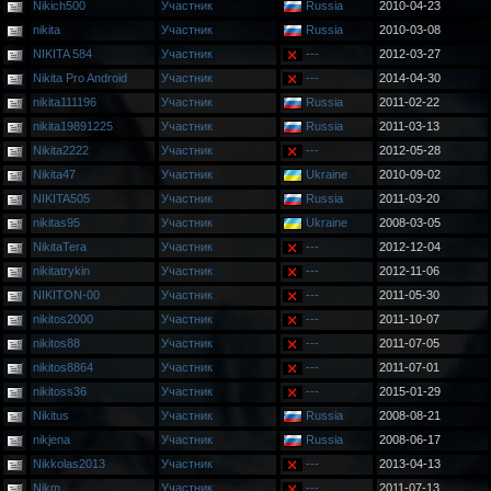
Nikich500
Участник
Russia
2010-04-23
nikita
Участник
Russia
2010-03-08
NIKITA 584
Участник
---
2012-03-27
Nikita Pro Android
Участник
---
2014-04-30
nikita111196
Участник
Russia
2011-02-22
nikita19891225
Участник
Russia
2011-03-13
Nikita2222
Участник
---
2012-05-28
Nikita47
Участник
Ukraine
2010-09-02
NIKITA505
Участник
Russia
2011-03-20
nikitas95
Участник
Ukraine
2008-03-05
NikitaTera
Участник
---
2012-12-04
nikitatrykin
Участник
---
2012-11-06
NIKITON-00
Участник
---
2011-05-30
nikitos2000
Участник
---
2011-10-07
nikitos88
Участник
---
2011-07-05
nikitos8864
Участник
---
2011-07-01
nikitoss36
Участник
---
2015-01-29
Nikitus
Участник
Russia
2008-08-21
nikjena
Участник
Russia
2008-06-17
Nikkolas2013
Участник
---
2013-04-13
Nikm
Участник
---
2011-07-13