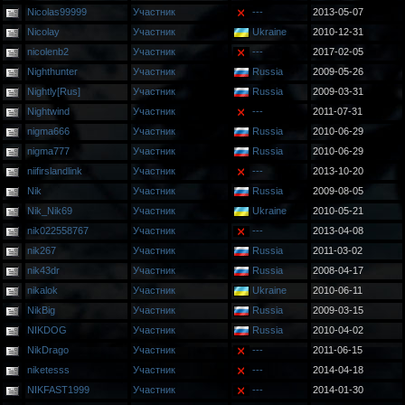
Nicolas99999
Участник
---
2013-05-07
Nicolay
Участник
Ukraine
2010-12-31
nicolenb2
Участник
---
2017-02-05
Nighthunter
Участник
Russia
2009-05-26
Nightly[Rus]
Участник
Russia
2009-03-31
Nightwind
Участник
---
2011-07-31
nigma666
Участник
Russia
2010-06-29
nigma777
Участник
Russia
2010-06-29
niifirslandlink
Участник
---
2013-10-20
Nik
Участник
Russia
2009-08-05
Nik_Nik69
Участник
Ukraine
2010-05-21
nik022558767
Участник
---
2013-04-08
nik267
Участник
Russia
2011-03-02
nik43dr
Участник
Russia
2008-04-17
nikalok
Участник
Ukraine
2010-06-11
NikBig
Участник
Russia
2009-03-15
NIKDOG
Участник
Russia
2010-04-02
NikDrago
Участник
---
2011-06-15
niketesss
Участник
---
2014-04-18
NIKFAST1999
Участник
---
2014-01-30