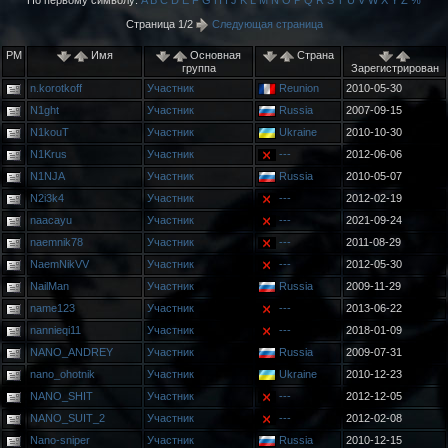
По первому символу:
A
B
C
D
E
F
G
H
I
J
K
L
M
N
O
P
Q
R
S
T
U
V
W
X
Y
Z
%
Страница 1/2
Следующая страница
PM
Имя
Основная
Страна
группа
Зарегистрирован
n.korotkoff
Участник
Reunion
2010-05-30
N1ght
Участник
Russia
2007-09-15
N1kouT
Участник
Ukraine
2010-10-30
N1Krus
Участник
---
2012-06-06
N1NJA
Участник
Russia
2010-05-07
N2i3k4
Участник
---
2012-02-19
naacayu
Участник
---
2021-09-24
naemnik78
Участник
---
2011-08-29
NaemNikVV
Участник
---
2012-05-30
NailMan
Участник
Russia
2009-11-29
name123
Участник
---
2013-06-22
nannieqi11
Участник
---
2018-01-09
NANO_ANDREY
Участник
Russia
2009-07-31
nano_ohotnik
Участник
Ukraine
2010-12-23
NANO_SHIT
Участник
---
2012-12-05
NANO_SUIT_2
Участник
---
2012-02-08
Nano-sniper
Участник
Russia
2010-12-15