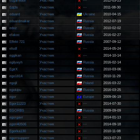
edgarfedor
Участник
---
2012-03-23
Edj3s
Участник
---
2011-08-30
eduard
Участник
Ukraine
2010-04-15
eduardmakar
Участник
Russia
2012-07-19
edvz
Участник
Russia
2010-02-02
efakoc
Участник
Russia
2016-02-27
Effekt 721
Участник
Russia
2007-09-12
efsdf
Участник
---
2014-05-24
eggikan
Участник
---
2014-10-14
egilywyh
Участник
Russia
2016-02-14
EgirX
Участник
Russia
2010-03-06
ego1814
Участник
Russia
2010-11-29
egojil
Участник
Poland
2016-03-22
egokipu
Участник
Russia
2016-03-25
egor
Участник
Europe
2009-06-19
Egor11223
Участник
---
2014-07-30
EGORBS
Участник
Russia
2009-09-09
egorgavr
Участник
---
2014-01-13
egori40506
Участник
---
2014-09-18
Egorka130
Участник
---
2010-11-08
egorrsupperr
Участник
---
2013-07-23