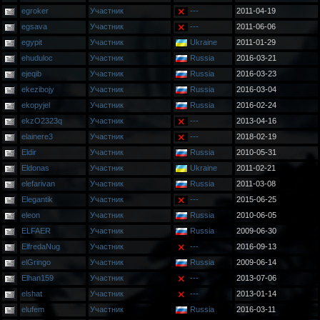
egroker
Участник
---
2011-04-19
egsava
Участник
---
2011-06-06
egypit
Участник
Ukraine
2011-01-29
ehuduloc
Участник
Russia
2016-03-21
ejeqib
Участник
Russia
2016-03-23
ekezibojy
Участник
Russia
2016-03-04
ekopyjel
Участник
Russia
2016-02-24
ekzO2323q
Участник
---
2013-04-16
elainere3
Участник
---
2018-02-19
Eldir
Участник
Russia
2010-05-31
Eldonas
Участник
Ukraine
2011-02-21
elefarivan
Участник
Russia
2011-03-08
Elegantik
Участник
---
2015-06-25
eleon
Участник
Russia
2010-06-05
ELFAER
Участник
Russia
2009-06-30
ElfredaNug
Участник
---
2016-09-13
elGringo
Участник
Russia
2009-06-14
Elhan159
Участник
---
2013-07-06
elshat
Участник
---
2013-01-14
elufem
Участник
Russia
2016-03-11