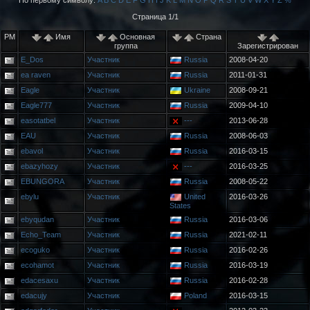
По первому символу:
A
B
C
D
E
F
G
H
I
J
K
L
M
N
O
P
Q
R
S
T
U
V
W
X
Y
Z
%
Страница 1/1
PM
Имя
Основная
Страна
группа
Зарегистрирован
E_Dos
Участник
Russia
2008-04-20
ea raven
Участник
Russia
2011-01-31
Eagle
Участник
Ukraine
2008-09-21
Eagle777
Участник
Russia
2009-04-10
easotatbel
Участник
---
2013-06-28
EAU
Участник
Russia
2008-06-03
ebavol
Участник
Russia
2016-03-15
ebazyhozy
Участник
---
2016-03-25
EBUNGORA
Участник
Russia
2008-05-22
ebylu
Участник
United
2016-03-26
States
ebyqudan
Участник
Russia
2016-03-06
Echo_Team
Участник
Russia
2021-02-11
ecoguko
Участник
Russia
2016-02-26
ecohamot
Участник
Russia
2016-03-19
edacesaxu
Участник
Russia
2016-02-28
edacujy
Участник
Poland
2016-03-15