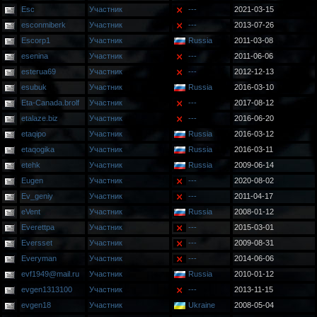
Esc
Участник
---
2021-03-15
esconmiberk
Участник
---
2013-07-26
Escorp1
Участник
Russia
2011-03-08
esenina
Участник
---
2011-06-06
esterua69
Участник
---
2012-12-13
esubuk
Участник
Russia
2016-03-10
Eta-Canada.brolf
Участник
---
2017-08-12
etalaze.biz
Участник
---
2016-06-20
etaqipo
Участник
Russia
2016-03-12
etaqogika
Участник
Russia
2016-03-11
etehk
Участник
Russia
2009-06-14
Eugen
Участник
---
2020-08-02
Ev_geniy
Участник
---
2011-04-17
eVent
Участник
Russia
2008-01-12
Everettpa
Участник
---
2015-03-01
Eversset
Участник
---
2009-08-31
Everyman
Участник
---
2014-06-06
evf1949@mail.ru
Участник
Russia
2010-01-12
evgen1313100
Участник
---
2013-11-15
evgen18
Участник
Ukraine
2008-05-04