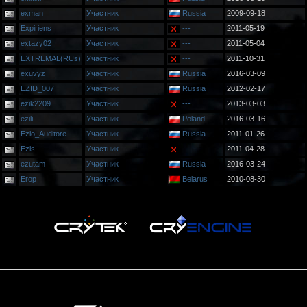
exman
Участник
Russia
2009-09-18
Expiriens
Участник
---
2011-05-19
extazy02
Участник
---
2011-05-04
EXTREMAL(RUs)
Участник
---
2011-10-31
exuvyz
Участник
Russia
2016-03-09
EZID_007
Участник
Russia
2012-02-17
ezik2209
Участник
---
2013-03-03
ezili
Участник
Poland
2016-03-16
Ezio_Auditore
Участник
Russia
2011-01-26
Ezis
Участник
---
2011-04-28
ezutam
Участник
Russia
2016-03-24
Eгop
Участник
Belarus
2010-08-30