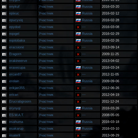
enykuf
Участник
Russia
2016-03-20
epixuc
Участник
Russia
2016-02-12
epucyxiq
Участник
Russia
2016-02-28
epydod
Участник
---
2016-03-08
eqogel
Участник
Russia
2016-02-29
eqotobaka
Участник
Russia
2016-02-26
eracsione
Участник
---
2013-09-14
Eragorn
Участник
---
2009-11-25
erakineerve
Участник
---
2013-04-02
eraxecupa
Участник
Russia
2016-03-24
ercan87
Участник
---
2012-11-05
erelain
Участник
Russia
2009-09-06
erikjan355
Участник
---
2012-06-26
ertran
Участник
---
2012-04-19
Erucrabgroorn
Участник
---
2011-12-24
erynyqi
Участник
Russia
2016-03-26
ES.W.A.T.
Участник
---
2008-05-05
esahuma
Участник
Russia
2016-03-18
esakarup
Участник
Russia
2016-03-10
esaterli
Участник
---
2013-08-29