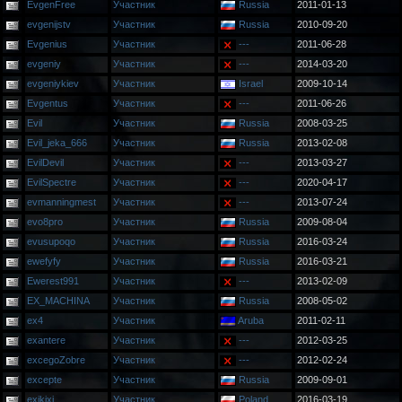
EvgenFree
Участник
Russia
2011-01-13
evgenijstv
Участник
Russia
2010-09-20
Evgenius
Участник
---
2011-06-28
evgeniy
Участник
---
2014-03-20
evgeniykiev
Участник
Israel
2009-10-14
Evgentus
Участник
---
2011-06-26
Evil
Участник
Russia
2008-03-25
Evil_jeka_666
Участник
Russia
2013-02-08
EvilDevil
Участник
---
2013-03-27
EvilSpectre
Участник
---
2020-04-17
evmanningmest
Участник
---
2013-07-24
evo8pro
Участник
Russia
2009-08-04
evusupoqo
Участник
Russia
2016-03-24
ewefyfy
Участник
Russia
2016-03-21
Ewerest991
Участник
---
2013-02-09
EX_MACHINA
Участник
Russia
2008-05-02
ex4
Участник
Aruba
2011-02-11
exantere
Участник
---
2012-03-25
excegoZobre
Участник
---
2012-02-24
excepte
Участник
Russia
2009-09-01
exikixi
Участник
Poland
2016-03-19