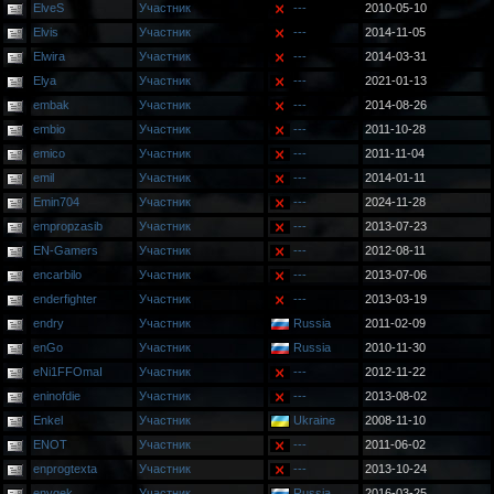
ElveS
Участник
---
2010-05-10
Elvis
Участник
---
2014-11-05
Elwira
Участник
---
2014-03-31
Elya
Участник
---
2021-01-13
embak
Участник
---
2014-08-26
embio
Участник
---
2011-10-28
emico
Участник
---
2011-11-04
emil
Участник
---
2014-01-11
Emin704
Участник
---
2024-11-28
empropzasib
Участник
---
2013-07-23
EN-Gamers
Участник
---
2012-08-11
encarbilo
Участник
---
2013-07-06
enderfighter
Участник
---
2013-03-19
endry
Участник
Russia
2011-02-09
enGo
Участник
Russia
2010-11-30
eNi1FFOmaI
Участник
---
2012-11-22
eninofdie
Участник
---
2013-08-02
Enkel
Участник
Ukraine
2008-11-10
ENOT
Участник
---
2011-06-02
enprogtexta
Участник
---
2013-10-24
enygek
Участник
Russia
2016-03-25