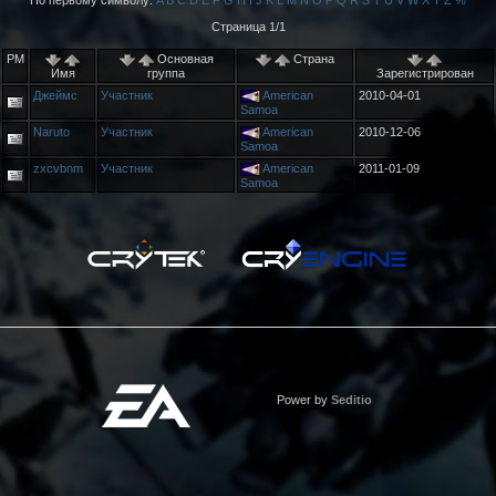
По первому символу:
A
B
C
D
E
F
G
H
I
J
K
L
M
N
O
P
Q
R
S
T
U
V
W
X
Y
Z
%
Страница 1/1
PM
Основная
Страна
Имя
группа
Зарегистрирован
Джеймс
Участник
American
2010-04-01
Samoa
Naruto
Участник
American
2010-12-06
Samoa
zxcvbnm
Участник
American
2011-01-09
Samoa
Power by
Seditio