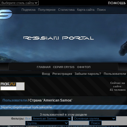
Подписка
Популярное
Статистика
Карта сайта
Поиск
ГЛАВНАЯ
СЕРИЯ CRYSIS
ОФФТОП
Вход
Регистрация
Забыли пароль?
Пользователи
Сейчас на
сайте:
41 человек
Пользователи
/ Страна 'American Samoa'
Зарегистрированные пользователи
3 пользователей в этом разделе
Фильтры:
Все