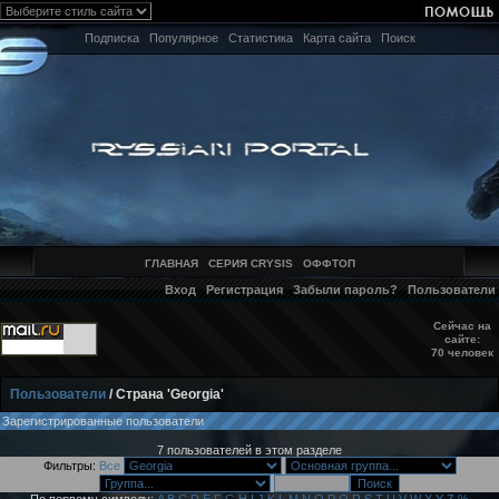
Подписка
Популярное
Статистика
Карта сайта
Поиск
ГЛАВНАЯ
СЕРИЯ CRYSIS
ОФФТОП
Вход
Регистрация
Забыли пароль?
Пользователи
Сейчас на
сайте:
70 человек
Пользователи
/ Страна 'Georgia'
Зарегистрированные пользователи
7 пользователей в этом разделе
Фильтры:
Все