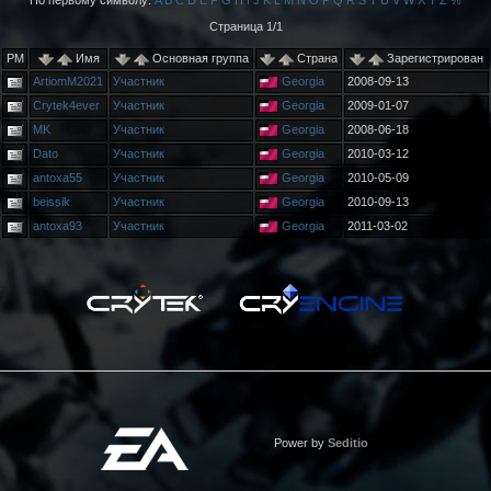
По первому символу:
A
B
C
D
E
F
G
H
I
J
K
L
M
N
O
P
Q
R
S
T
U
V
W
X
Y
Z
%
Страница 1/1
PM
Имя
Основная группа
Страна
Зарегистрирован
ArtiomM2021
Участник
Georgia
2008-09-13
Crytek4ever
Участник
Georgia
2009-01-07
MK
Участник
Georgia
2008-06-18
Dato
Участник
Georgia
2010-03-12
antoxa55
Участник
Georgia
2010-05-09
beissik
Участник
Georgia
2010-09-13
antoxa93
Участник
Georgia
2011-03-02
Power by
Seditio