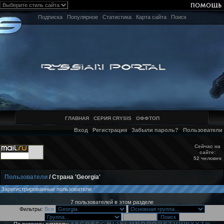
Подписка
Популярное
Статистика
Карта сайта
Поиск
ГЛАВНАЯ
СЕРИЯ CRYSIS
ОФФТОП
Вход
Регистрация
Забыли пароль?
Пользователи
Сейчас на
сайте:
52 человек
Пользователи
/ Страна 'Georgia'
Зарегистрированные пользователи
7 пользователей в этом разделе
Фильтры:
Все