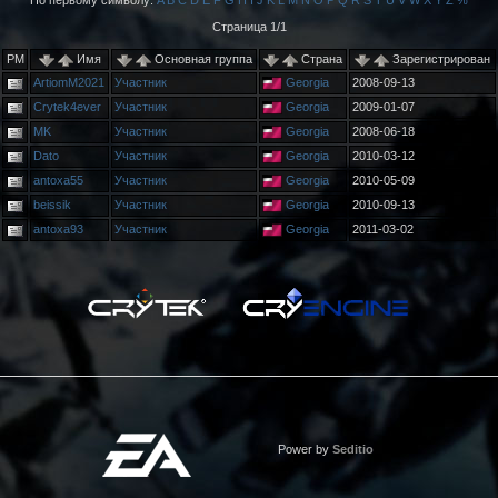
По первому символу:
A
B
C
D
E
F
G
H
I
J
K
L
M
N
O
P
Q
R
S
T
U
V
W
X
Y
Z
%
Страница 1/1
PM
Имя
Основная группа
Страна
Зарегистрирован
ArtiomM2021
Участник
Georgia
2008-09-13
Crytek4ever
Участник
Georgia
2009-01-07
MK
Участник
Georgia
2008-06-18
Dato
Участник
Georgia
2010-03-12
antoxa55
Участник
Georgia
2010-05-09
beissik
Участник
Georgia
2010-09-13
antoxa93
Участник
Georgia
2011-03-02
Power by
Seditio