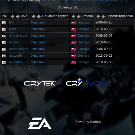
По первому символу:
A
B
C
D
E
F
G
H
I
J
K
L
M
N
O
P
Q
R
S
T
U
V
W
X
Y
Z
%
Страница 1/1
PM
Имя
Основная группа
Страна
Зарегистрирован
MK
Участник
Georgia
2008-06-18
Dato
Участник
Georgia
2010-03-12
Crytek4ever
Участник
Georgia
2009-01-07
beissik
Участник
Georgia
2010-09-13
ArtiomM2021
Участник
Georgia
2008-09-13
antoxa93
Участник
Georgia
2011-03-02
antoxa55
Участник
Georgia
2010-05-09
Power by
Seditio