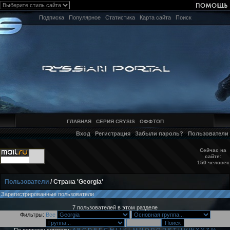
Подписка
Популярное
Статистика
Карта сайта
Поиск
ГЛАВНАЯ
СЕРИЯ CRYSIS
ОФФТОП
Вход
Регистрация
Забыли пароль?
Пользователи
Сейчас на
сайте:
150 человек
Пользователи
/ Страна 'Georgia'
Зарегистрированные пользователи
7 пользователей в этом разделе
Фильтры:
Все